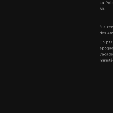
La Polo
69.
"La rén
des Ami
On parl
époque 
l’acad
ministè