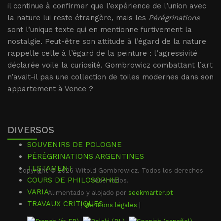
il continue à confirmer que l’expérience de l’union avec
la nature lui reste étrangère, mais les
Pérégrinations
sont l’unique texte qui en mentionne furtivement la
nostalgie. Peut-être son attitude à l’égard de la nature
rappelle celle à l’égard de la peinture : l’agressivité
déclarée voile la curiosité. Gombrowicz combattant l’art
n’avait-il pas une collection de toiles modernes dans son
appartement à Vence ?
DIVERSOS
SOUVENIRS DE POLOGNE
PÉRÉGRINATIONS ARGENTINES
TESTAMENT
Copyright © 2026 Witold Gombrowicz. Todos los derechos
COURS DE PHILOSOPHIE
reservados.
VARIA
Alimentado y alojado por
seekmarter.pt
TRAVAUX CRITIQUES
|
Mentions légales
|