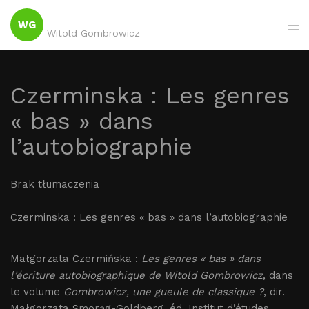
WG
Witold Gombrowicz
Czerminska : Les genres
« bas » dans
l’autobiographie
Brak tłumaczenia
Czerminska : Les genres « bas » dans l’autobiographie
Małgorzata Czermińska :
Les genres « bas » dans
l’écriture autobiographique de Witold Gombrowicz
, dans
le volume
Gombrowicz, une gueule de classique ?
, dir.
Małgorzata Smorąg-Goldberg, éd. Institut d’études