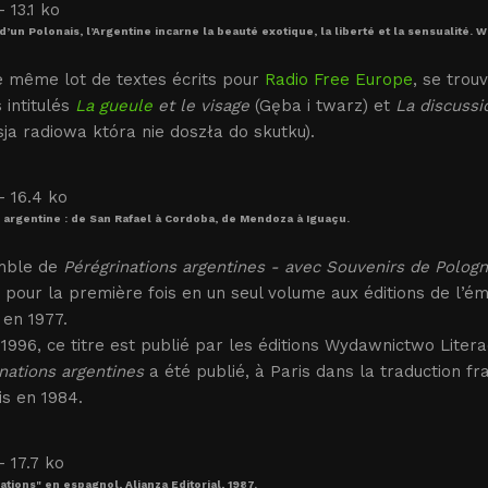
d’un Polonais, l’Argentine incarne la beauté exotique, la liberté et la sensualité
e même lot de textes écrits pour
Radio Free Europe
, se trou
s intitulés
La gueule
et le visage
(Gęba i twarz) et
La discussi
ja radiowa która nie doszła do skutku).
argentine : de San Rafael à Cordoba, de Mendoza à Iguaçu.
mble de
Pérégrinations argentines
- avec Souvenirs de Polog
 pour la première fois en un seul volume aux éditions de l’é
 en 1977.
1996, ce titre est publié par les éditions Wydawnictwo Litera
nations argentines
a été publié, à Paris dans la traduction fr
s en 1984.
ations" en espagnol, Alianza Editorial, 1987.