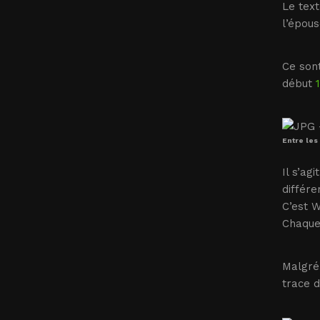
Le tex
l’épous
Ce son
début
Entre les
Il s’ag
différe
C’est W
Chaque
Malgré
trace d