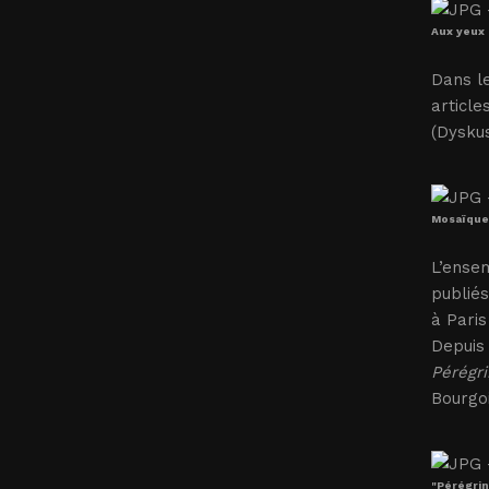
Aux yeux 
Dans l
article
(Dyskus
Mosaïque 
L’ense
publiés
à Paris
Depuis 
Pérégri
Bourgoi
"Pérégrin