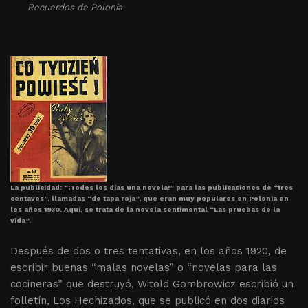
Recuerdos de Polonia
La publicidad: “¡Todos los días una novela!” para las publicaciones de “tres
centavos”, llamadas “de tapa roja”, que eran muy populares en Polonia en
los años 1930. Aquí, se trata de la novela sentimental “Las pruebas de la
vida”.
Después de dos o tres tentativas, en los años 1920, de
escribir buenas “malas novelas” o “novelas para las
cocineras” que destruyó, Witold Gombrowicz escribió un
folletín, Los Hechizados, que se publicó en dos diarios