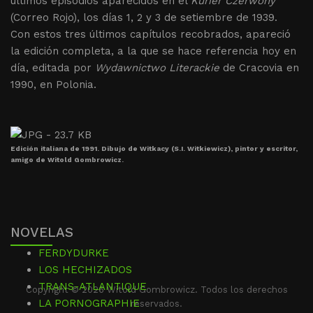
últimos episodios aparecidos en el
Kurier Czerwony
(Correo Rojo), los días 1, 2 y 3 de setiembre de 1939.
Con estos tres últimos capítulos recobrados, apareció
la edición completa, a la que se hace referencia hoy en
día, editada por
Wydawnictwo Literackie
de Cracovia en
1990, en Polonia.
Edición italiana de 1991. Dibujo de Witkacy (S.I. Witkiewicz), pintor y escritor,
amigo de Witold Gombrowicz.
NOVELAS
FERDYDURKE
LOS HECHIZADOS
TRANS-ATLANTIQUE
Copyright © 2026 Witold Gombrowicz. Todos los derechos
LA PORNOGRAPHIE
reservados.