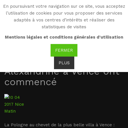
En poursuivant votre navigation sur ce site, vous acceptez
WG
l’utilisation de cookies pour vous proposer des services
Witold Gombrowicz
adaptés à vos centres d’intérêts et réaliser des
statistiques de visites
10.04.2017 Nice-Matin :
Mentions légales et conditions générales d'utilisation
Les travaux de la
FERMER
rénovation de la Villa
PLUS
Alexandrine à Vence ont
commencé
La Pologne au chevet de la plus belle villa à Vence :