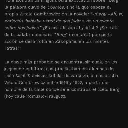
No encontramos ninguna otra explicación sobre “
berg
”,
la palabra clave de
Cosmos
, sino la que esboza el
propio Witold Gombrowicz en la novela:
“-¡Berg! –Ah, sí,
entiendo, hablaba usted de dos judíos, de un cuento
sobre dos judíos.”
¿Es una alusión al yiddish? ¿Se trata
de la palabra alemana “
Berg
” (montaña) porque la
acción se desarrolla en Zakopane, en los montes
Tatras?
La clave más probable se encuentra, sin duda, en los
juegos de palabras que practicaban los alumnos del
liceo Saint-Stanislas-Kotska de Varsovia, al que asistía
Witold Gombrowicz entre 1916 y 1922, a partir del
nombre de la calle donde se encontraba el liceo, Berg
(hoy calle Romuald-Traugutt).