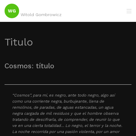
WG
Witold Gombrowicz
Titulo
Cosmos: título
“Cosmos”, para mí, es negro, ante todo negro, algo así
como una corriente negra, burbujeante, llena de
remolinos, de paradas, de aguas estancadas, un agua
negra cargada de mil residuos y que el hombre observa
tratando de descifrarla, de comprender, de reunir lo que
ve en una cierta totalidad… Lo negro, el terror y la noche.
La noche recorrida por una pasión violenta, por un amor