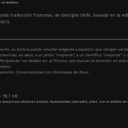
 de Balthus.
nda traducción francesa, de Georges Sédir, basada en la edi
1973.
echo, su lectura puede resultar indigesta a aquellos que otorgan cierta
creencias, es decir, a un pintor “creyente”, a un científico “creyente” o
Ferdydurke” se dividen en: a) frívolos, que buscan la diversión sin preo
didos.
amento. Conversaciones con Dominique de Roux.
s numerosas ediciones polacas, Wydawnictwo Literackie, 2004. Con el análisis de 