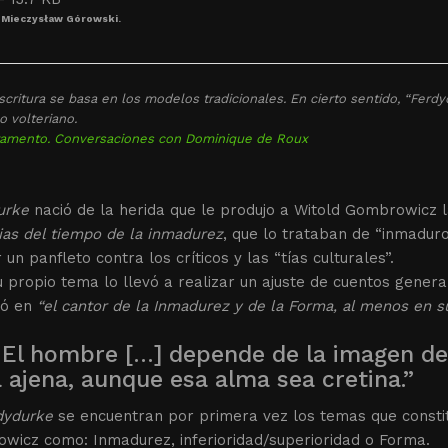
 Mieczysław Górowski.
scritura se basa en los modelos tradicionales. En cierto sentido, “Ferd
lo volteriano.
amento. Conversaciones con Dominique de Roux
urke
nació de la herida que le produjo a Witold Gombrowicz la 
as del tiempo de la inmadurez
, que lo trataban de “inmadur
r un panfleto contra los críticos y las “tías culturales”.
 propio tema lo llevó a realizar un ajuste de cuentos genera
ió en
“el cantor de la Inmadurez y de la Forma, al menos en s
 El hombre […] depende de la imagen de
 ajena, aunque esa alma sea cretina.”
dydurke
se encuentran por primera vez los temas que constitu
wicz como: Inmadurez, inferioridad/superioridad o Forma.