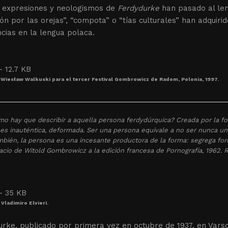
s expresiones y neologismos de
Ferdydurke
han pasado al leng
ión por las orejas”, “compota” o “tías culturales” han adquiri
cias en la lengua polaca.
 Wiesław Walkuski para el tercer Festival Gombrowicz de Radom, Polonia, 1997.
o hay que describir a aquella persona ferdydúrquica? Creada por la form
es inauténtica, deformada. Ser una persona equivale a no ser nunca u
mbién, la persona es una incesante productora de la forma: segrega for
acio de Witold Gombrowicz a la edición francesa de
Pornografía
, 1962. 
Vladimiro Elvieri.
rke, publicado por primera vez en octubre de 1937, en Varsov