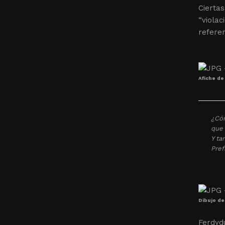
Cierta
“violac
referen
Afiche de
¿Cóm
que 
Y ta
Pref
Dibujo de 
Ferdydu