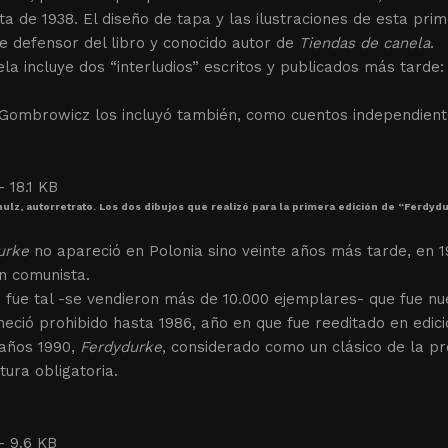
a de 1938. El diseño de tapa y las ilustraciones de esta pri
e defensor del libro y conocido autor de
Tiendas de canela
.
la incluye dos “interludios” escritos y publicados más tarde
 Gombrowicz los incluyó también, como cuentos independien
ulz, autorretrato. Los dos dibujos que realizó para la primera edición de “Ferdydu
urke
no apareció en Polonia sino veinte años más tarde, en 19
n comunista.
o fue tal -se vendieron más de 10.000 ejemplares- que fue nu
eció prohibido hasta 1986, año en que fue reeditado en edic
 años 1990,
Ferdydurke
, considerado como un clásico de la p
tura obligatoria.