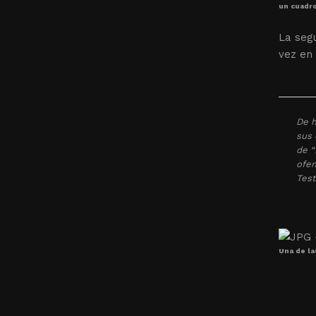
un cuadro
La segu
vez en 
De h
sus 
de “
ofen
Test
Una de la