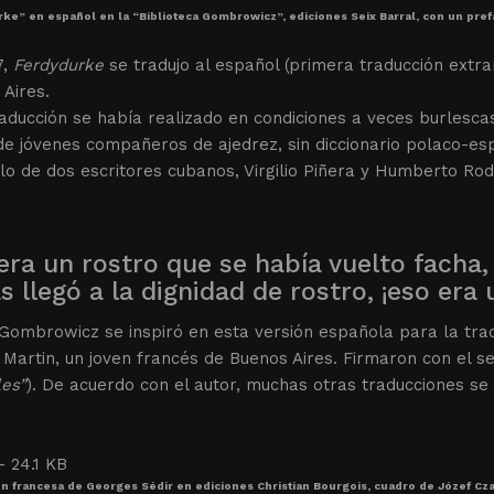
ke” en español en la “Biblioteca Gombrowicz”, ediciones Seix Barral, con un pref
7,
Ferdydurke
se tradujo al español (primera traducción extran
Aires.
aducción se había realizado en condiciones a veces burlesca
e jóvenes compañeros de ajedrez, sin diccionario polaco-es
lo de dos escritores cubanos, Virgilio Piñera y Humberto Ro
era un rostro que se había vuelto facha
s llegó a la dignidad de rostro, ¡eso er
Gombrowicz se inspiró en esta versión española para la tra
 Martin, un joven francés de Buenos Aires. Firmaron con el 
les”
). De acuerdo con el autor, muchas otras traducciones se
n francesa de Georges Sédir en ediciones Christian Bourgois, cuadro de Józef Cz