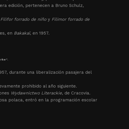
mera edición, pertenecen a Bruno Schulz,
:
Filifor forrado de niño
y
Filimor forrado de
tes, en
Bakakaï
, en 1957.
rke”.
57, durante una liberalización pasajera del
evamente prohibido al año siguiente.
iones
Wydawnictwo Literackie
, de Cracovia.
rosa polaca, entró en la programación escolar