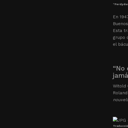
“Ferdydur
En 194
Buenos 
Esta tr
grupo d
el bácu
“No 
jamá
Witold 
Roland
nouvel
Traducció