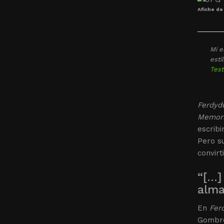
Afiche de
Mi e
esti
Test
Ferdyd
Memori
escribi
Pero su
convirt
“[…]
alma
En
Fer
Gombro