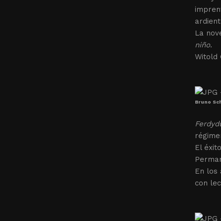
imprent
ardient
La nove
niño
.
Witold
Bruno Sch
Ferdyd
régime
El éxit
Perman
En los
con lec