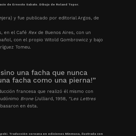
acio de Ernesto Sabato. Dibujo de Roland Topor.
jera) y fue publicado por editorial Argos, de
s, en el Café
Rex
de Buenos Aires, con un
pañol, con el propio Witold Gombrowicz y bajo
dríguez Tomeu.
, sino una facha que nunca
a una facha como una pierna!”
ducción francesa que realizó él mismo con
seudónimo
Brone
(Julliard, 1958,
“Les Lettres
 basaron en ésta.
apski. Traducción coreana en ediciones Minmusa, ilustrada con