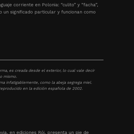
uaje corriente en Polonia: “culito” y “facha”,
do un significado particular y funcionan como
a, es creada desde el exterior, lo cual vale decir
no mismo.
ma infatigablemente, como la abeja segrega miel.
Reproducido en la edición española de 2002.
ia, en ediciones Rój, presenta un pie de