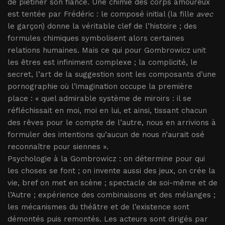
de piétiner son fiancé. Une chimie des corps amoureux
est tentée par Frédéric : le composé initial (la fille
avec
le garçon) donne la véritable clef de l’histoire ; des
formules chimiques symbolisent alors certaines
relations humaines. Mais ce qui pour Gombrowicz unit
les êtres est infiniment complexe ; la complicité, le
secret, l’art de la suggestion sont les composants d’une
pornographie où l’imagination occupe la première
place : « quel admirable système de miroirs : il se
réfléchissait en moi, moi en lui, et ainsi, tissant chacun
des rêves pour le compte de l’autre, nous en arrivions à
formuler des intentions qu’aucun de nous n’aurait osé
reconnaître pour siennes ».
Psychologie à la Gombrowicz : on détermine pour qui
les choses se font ; on invente aussi des jeux, on crée la
vie, bref on met en scène ; spectacle de soi-même et de
l’Autre ; expérience des combinaisons et des mélanges ;
les mécanismes du théâtre et de l’existence sont
démontés puis remontés. Les acteurs sont dirigés par