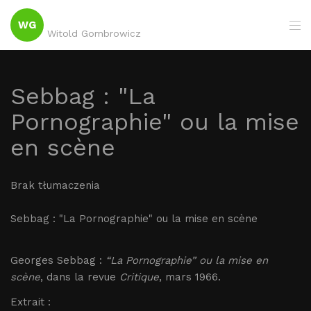
WG
Witold Gombrowicz
Sebbag : "La
Pornographie" ou la mise
en scène
Brak tłumaczenia
Sebbag : "La Pornographie" ou la mise en scène
Georges Sebbag :
“La Pornographie” ou la mise en
scène
, dans la revue
Critique
, mars 1966.
Extrait :