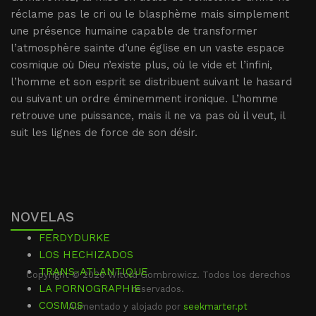
réclame pas le cri ou le blasphème mais simplement
une présence humaine capable de transformer
l’atmosphère sainte d’une église en un vaste espace
cosmique où Dieu n’existe plus, où le vide et l’infini,
l’homme et son esprit se distribuent suivant le hasard
ou suivant un ordre éminemment ironique. L’homme
retrouve une puissance, mais il ne va pas où il veut, il
suit les lignes de force de son désir.
NOVELAS
FERDYDURKE
LOS HECHIZADOS
TRANS-ATLANTIQUE
Copyright © 2026 Witold Gombrowicz. Todos los derechos
LA PORNOGRAPHIE
reservados.
COSMOS
Alimentado y alojado por
seekmarter.pt