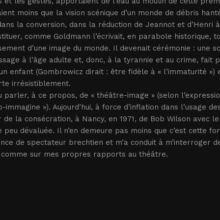
 et les gestes, apportaient de l’eau au moulin de cette pre
ent moins que la vision scénique d’un monde de débris hanté
dans la conversion, dans la réduction de Jeannot et d’Henri à
tituer, comme Goldmann l’écrivait, en parabole historique, tou
ement d’une image du monde. Il devenait cérémonie : une sort
sage à l’âge adulte et, donc, à la tyrannie et au crime, fait p
un enfant (Gombrowicz dirait : être fidèle à « l’immaturité ») 
te irrésistiblement.
 parler, à ce propos, de « théâtre-image » (selon l’expression 
o-immagine »). Aujourd’hui, à force d’inflation dans l’usage de
r de la consécration, à Nancy, en 1971, de Bob Wilson avec l
 peu dévaluée. Il n’en demeure pas moins que c’est cette fo
nce de spectateur brechtien et m’a conduit à m’interroger d
comme sur mes propres rapports au théâtre.