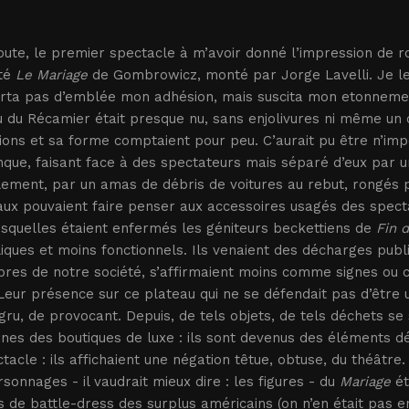
oute, le premier spectacle à m’avoir donné l’impression de 
été
Le Mariage
de Gombrowicz, monté par Jorge Lavelli. Je le 
ta pas d’emblée mon adhésion, mais suscita mon etonnement. 
 du Récamier était presque nu, sans enjolivures ni même un c
ons et sa forme comptaient pour peu. C’aurait pu être n’imp
que, faisant face à des spectateurs mais séparé d’eux par une
lement, par un amas de débris de voitures au rebut, rongés pa
aux pouvaient faire penser aux accessoires usagés des spect
squelles étaient enfermés les géniteurs beckettiens de
Fin d
ques et moins fonctionnels. Ils venaient des décharges publi
res de notre société, s’affirmaient moins comme signes ou c
Leur présence sur ce plateau qui ne se défendait pas d’être 
gru, de provocant. Depuis, de tels objets, de tels déchets se
rines des boutiques de luxe : ils sont devenus des éléments dé
tacle : ils affichaient une négation têtue, obtuse, du théâtre.
sonnages - il vaudrait mieux dire : les figures - du
Mariage
ét
s de battle-dress des surplus américains (on n’en était pas e