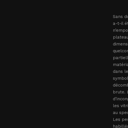
Sans d
a-t-il 
n’empor
plateau
dimensi
quelcon
partiel
matéri
dans le
symboli
décomb
brute. 
d’incon
les vit
au spec
Les per
habillé