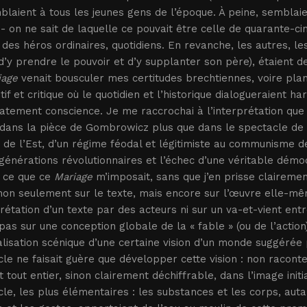
laient à tous les jeunes gens de l’époque. À peine, semblaient
- on ne sait de laquelle ce pouvait être celle de quarante-cinq
 des héros ordinaires, quotidiens. En revanche, les autres, l
d’y prendre le pouvoir et d’y supplanter son père), étaient de
iage
venait bousculer mes certitudes brechtiennes, voire pla
tif et critique où le quotidien et l’historique dialogueraient 
atement conscience. Je me raccrochai à l’interprétation qu
 dans la pièce de Gombrowicz plus que dans le spectacle de 
de l’Est, d’un régime féodal et légitimiste au communisme de 
générations révolutionnaires et l’échec d’une véritable démocra
, ce que ce
Mariage
m’imposait, sans que j’en prisse clairemen
on seulement sur le texte, mais encore sur l’œuvre elle-mêm
prétation d’un texte par des acteurs ni sur un va-et-vient e
s sur une conception globale de la « fable » (ou de l’action)
lisation scénique d’une certaine vision d’un monde suggérée 
le ne faisait guère que développer cette vision : non raconter
 tout entier, sinon clairement déchiffrable, dans l’image initia
le, les plus élémentaires : les substances et les corps, auta