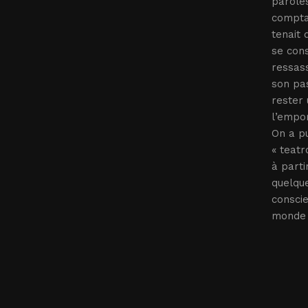
paroles
comptai
tenait 
se cons
ressass
son pas
rester 
l’empor
On a pu
« teatr
à parti
quelque
conscie
monde 