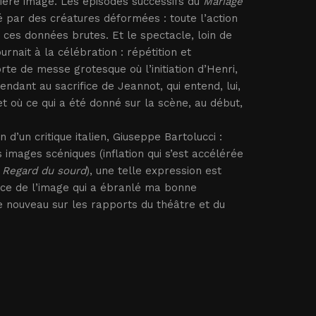
mière image. Les épisodes successifs du
Mariage
 par des créatures déformées : toute l’action
 ces données brutes. Et le spectacle, loin de
rnait à la célébration : répétition et
e de messe grotesque où l’initiation d’Henri,
endant au sacrifice de Jeannot, qui entend, lui,
et où ce qui a été donné sur la scène, au début,
d’un critique italien, Giuseppe Bartolucci :
s images scéniques (inflation qui s’est accélérée
e
Regard du sourd
), une telle expression est
rce de l’image qui a ébranlé ma bonne
e nouveau sur les rapports du théâtre et du