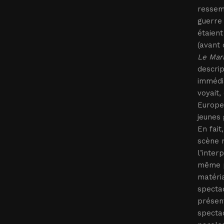
ressemb
guerre 
étaient
(avant 
Le Mar
descrip
immédi
voyait,
Europe 
jeunes 
En fait
scène n
l’inter
même pa
matéria
spectac
présent
spectac