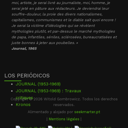
moi, artiste, je serai livré au journaliste, moi, homme, je
serai jeté en pâture aux rédacteurs. Je deviendrai leur
souffre-douleur, la proie des divers nationalismes,
capitalismes, communismes et le diable sait quoi encore !
Je serai la victime d’idéologies qui se révèlent
mythologies plutôt, et par-dessus le marché mythologies
de papa, infantiles, séniles, sclérosées, bureaucratisées et
juste bonnes à jeter aux poubelles. »
Journal
, 1965
LOS PERIÓDICOS
JOURNAL (1953-1969)
JOURNAL (1953-1969) : Travaux
critiques
Copyright © 2026 Witold Gombrowicz. Todos los derechos
Kronos
reservados.
Alimentado y alojado por
seekmarter.pt
|
Mentions légales
|