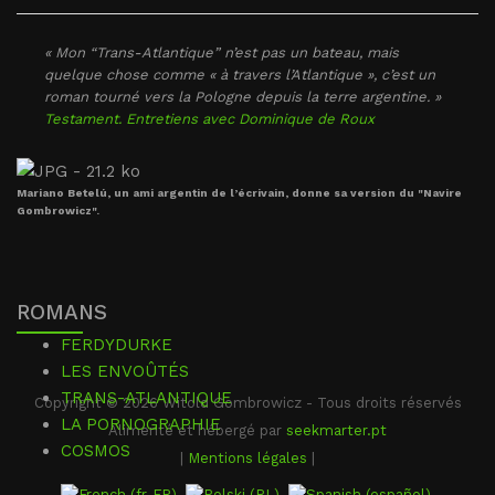
« Mon “Trans-Atlantique” n’est pas un bateau, mais
quelque chose comme « à travers l’Atlantique », c’est un
roman tourné vers la Pologne depuis la terre argentine. »
Testament. Entretiens avec Dominique de Roux
Mariano Betelú, un ami argentin de l’écrivain, donne sa version du "Navire
Gombrowicz".
ROMANS
FERDYDURKE
LES ENVOÛTÉS
TRANS-ATLANTIQUE
Copyright © 2026 Witold Gombrowicz - Tous droits réservés
LA PORNOGRAPHIE
Alimenté et hébergé par
seekmarter.pt
COSMOS
|
Mentions légales
|