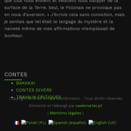
que tous nous envient et veuillent nous balayer de la
surface de la Terre. Seul, le Polonais ne provoque pas
en nous d’aversion. » J’écrivis cela sans conviction, mais
je sentais que tel était le langage du mystère et la
naïveté même de mes affirmations m’emplissait de
bonheur.
CONTES
BAKAKAI
CONTES DIVERS
TRAVAUX CRITIQUES
Copyright © 2026 Witold Gombrowicz - Tous droits réservés
Alimenté et hébergé par
seekmarter.pt
|
Mentions légales
|