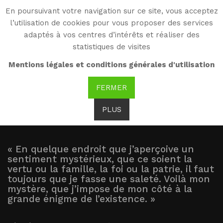
En poursuivant votre navigation sur ce site, vous acceptez
WG
l’utilisation de cookies pour vous proposer des services
Witold Gombrowicz
adaptés à vos centres d’intérêts et réaliser des
statistiques de visites
Mémoires de Stefan
Mentions légales et conditions générales d'utilisation
Czarniecki
FERMER
PLUS
Pamiętnik Stefana Czarnieckiego
« En quelque endroit que j’aperçoive un
sentiment mystérieux, que ce soient la
vertu ou la famille, la foi ou la patrie, il faut
toujours que je fasse une saleté. Voilà mon
mystère, que j’impose de mon côté à la
grande énigme de l’existence. »