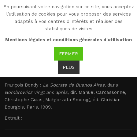
En poursuivant votre navigation sur ce site, vous acceptez
WG
l’utilisation de cookies pour vous proposer des services
Witold Gombrowicz
adaptés à vos centres d’intérêts et réaliser des
statistiques de visites
Bondy : Gombrowicz et
Mentions légales et conditions générales d'utilisation
Sartre
FERMER
PLUS
Bondy : Gombrowicz et Sartre
François Bondy :
Le Socrate de Buenos Aires
, dans
Gombrowicz vingt ans après
, dir. Manuel Carcassonne,
Christophe Guias, Małgorzata Smorąg, éd. Christian
Bourgois, Paris, 1989.
Extrait :