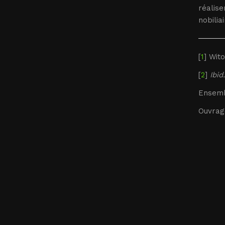
réalise
nobilia
[
1
] Wit
[
2
]
Ibid.
Ensemb
Ouvrag