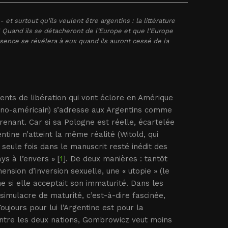
et surtout qu’ils veulent être argentins : la littérature
e ! Quand ils se détacheront de l’Europe et que l’Europe
ssence se révélera à eux quand ils auront cessé de la
nts de libération qui vont éclore en Amérique
tino-américain) s’adresse aux Argentins comme
prenant. Car si sa Pologne est réelle, écartelée
ntine n’atteint la même réalité (Witold, qui
 seule fois dans le manuscrit resté inédit des
ays à l’envers » [
1
]. De deux manières : tantôt
sion d’inversion sexuelle, une « utopie » (le
ne si elle acceptait son immaturité. Dans les
simulacre de maturité, c’est-à-dire fascinée,
oujours pour lui l’Argentine est pour la
 entre les deux nations, Gombrowicz veut moins