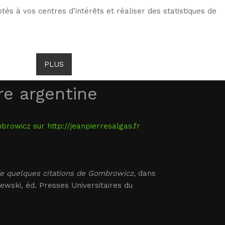
tés à vos centres d’intérêts et réaliser des statistiques de
ITS DE GOMBROWICZ
ACTUALITÉS
PLUS
ure argentine
rowicz sur http://jeanpierresalgas.fr
r de quelques citations de Gombrowicz
, dans
ewski, éd. Presses Universitaires du