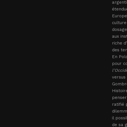
argent
étendu
Europe)
culture
dosage 
aux ins
riche d
des ten
En Polo
pour co
l’Occid
versus 
Gombrow
Histoir
penser 
ratifié
dilemme
il poss
de sa g