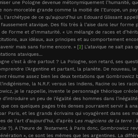
iniser une Pologne devenue métonymiquement l’humanité, que
e non-morcelée grande comme la moitié de l’Europe, un pays 
, l’archétype de ce qu’aujourd’hui un Edouard Glissant appel
 faussement atavique. Des fils très à l’aise dans leur forme 
de Forme et d’Immaturité. « Un mélange de races et d’héritag
titutions, aux idéaux, aux principes et au comportement encor
’avenir mais sans forme encore. » [
2
] L’atavique ne sait pas q
tations ataviques...
gne c’est à dire partout ? La Pologne, son retard, ses ques
mprendre l’Argentine et partant, la planète. De nouveau, le 
ent
résume assez bien les deux tentations que Gombrowicz b
l’indigénisme, la N.R.F. versus les Indiens, Racine ou les raci
icz, je le rappelle, invente le personnage théorique créole d
e d’introduire un peu de l’égalité des hommes dans l’inégalité
que ces quelques pages très denses pourraient servir à anal
 par Paris, et les grands écrivains qui voyagèrent dans ses ma
s de l’art d’aujourd’hui, d’après
Les magiciens de la terre
: 
ible ?). A l’heure de
Testament
, à Paris donc, Gombrowicz revi
énération », ce sont les mêmes que les argentines. La différ