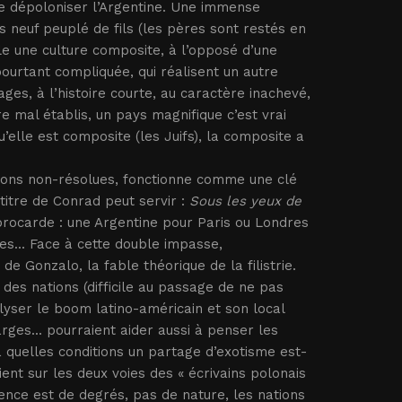
 dépoloniser l’Argentine. Une immense
neuf peuplé de fils (les pères sont restés en
le une culture composite, à l’opposé d’une
pourtant compliquée, qui réalisent un autre
es, à l’histoire courte, au caractère inachevé,
e mal établis, un pays magnifique c’est vrai
u’elle est composite (les Juifs), la composite a
tions non-résolues, fonctionne comme une clé
titre de Conrad peut servir :
Sous les yeux de
rocarde : une Argentine pour Paris ou Londres
nes... Face à cette double impasse,
e Gonzalo, la fable théorique de la filistrie.
 des nations (difficile au passage de ne pas
yser le boom latino-américain et son local
rges... pourraient aider aussi à penser les
à quelles conditions un partage d’exotisme est-
ent sur les deux voies des « écrivains polonais
ence est de degrés, pas de nature, les nations