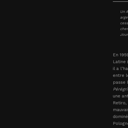
Un A
arge
cess
cher
Jour
En 195
Latine 
il a l’
entre l
passe l
Pérégri
une ant
Retiro,
mauvais
dominée
Pologne