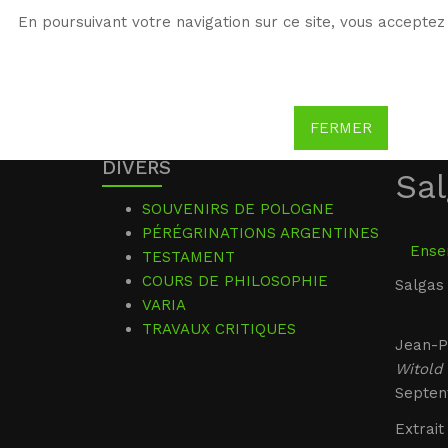
En poursuivant votre navigation sur ce site, vous acceptez 
WG
Witold Gombrowicz
FERMER
DIVERS
Sal
SOUVENIRS DE POLOGNE
PÉRÉGRINATIONS ARGENTINES
Ensem
TESTAMENT
COURS DE PHILOSOPHIE
Salgas 
VARIA
TRAVAUX CRITIQUES
Jean-P
Witold
Septent
Extrait 