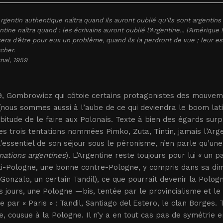
rgentin authentique naîtra quand ils auront oublié qu’ils sont argentins - 
ntine naîtra quand : les écrivains auront oublié l’Argentine... l’Amériqu
era d’être pour eux un problème, quand ils la perdront de vue ; leur e
cher.
nal
, 1959
9, Gombrowicz qui côtoie certains protagonistes des mouveme
(nous sommes aussi à l’aube de ce qui deviendra le boom la
habitude de le faire aux Polonais. Texte à bien des égards sur
es trois tentations nommées Pimko, Zuta, Tintin, jamais l’Arge
’essentiel de son séjour sous le péronisme, n’en parle qu’une
nations argentines
). L’Argentine reste toujours pour lui « un p
i-Pologne, une bonne contre-Pologne, y compris dans sa dimen
 Gonzalo, un certain Tandil), ce que pourrait devenir la Polog
 jours, une Pologne —bis, tentée par le provincialisme et le 
 par « Paris » : Tandil, Santiago del Estero, le clan Borges. T
, cousue à la Pologne. Il n’y a en tout cas pas de symétrie