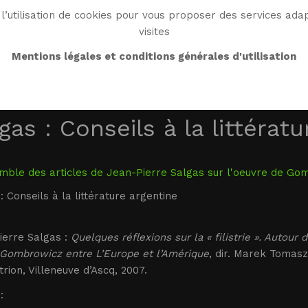
l’utilisation de cookies pour vous proposer des services adap
visites
BIO
OEUVRE
BIBLIO
MONDE WG
ENDRO
Mentions légales et conditions générales d'utilisation
gas : Conseils à la littérat
ble des articles de Jean-Pierre Salgas sur l'oeuvre de Gomb
: Conseils à la littérature argentine
ierre Salgas :
Quelques réflexions sur la « filistrie ». Autou
 Gombrowicz entre L’Europe et l’Amérique
, dir. Marek Tomasz
rion, Villeneuve d’Ascq, 2007.
: