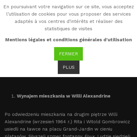
En poursuivant votre navigation sur ce site, vous acceptez
WG
l’utilisation de cookies pour vous proposer des services
Witold Gombrowicz
adaptés à vos centres d’intérêts et réaliser des
statistiques de visites
Vence Rity i Witolda -
Mentions légales et conditions générales d'utilisation
miejsca
FERMER
PLUS
Wynajem mieszkania w Willi Alexandrine
Po odwiedzeniu mieszkania na drugim piętrze Willi
Alexandrine (wrzesień 1964 r.) Rita i Witold Gombrowicz
usiedli na ławce na placu Grand-Jardin w cieniu
platanów. Słyszeli szmer fontanny
Foux
. Ludzie siedzieli