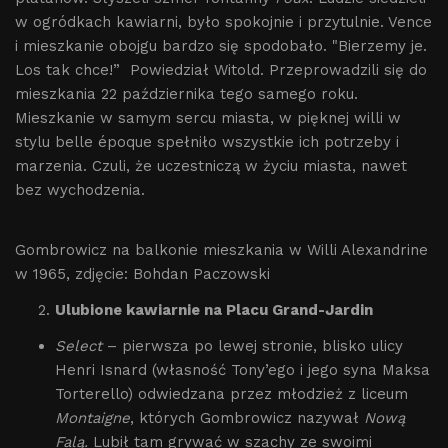
w ogródkach kawiarni, było spokojnie i przytulnie. Vence
i mieszkanie obojgu bardzo się spodobało. "Bierzemy je.
Los tak chce!”
Powiedział Witold. Przeprowadzili się do
mieszkania 22 października tego samego roku.
Mieszkanie w samym sercu miasta, w pięknej willi w
stylu belle époque spełniło wszystkie ich potrzeby i
marzenia. Czuli, że uczestniczą w życiu miasta, nawet
bez wychodzenia.
Gombrowicz na balkonie mieszkania w Willi Alexandrine
w 1965, zdjęcie: Bohdan Paczowski
Ulubione kawiarnie na Placu Grand-Jardin
Select
– pierwsza po lewej stronie, blisko ulicy
Henri Isnard (własność Tony’ego i jego syna Maksa
Torterello) odwiedzana przez młodzież z liceum
Montaigne
, których Gombrowicz nazywał
Nową
Falą.
Lubił tam grywać w szachy ze swoimi