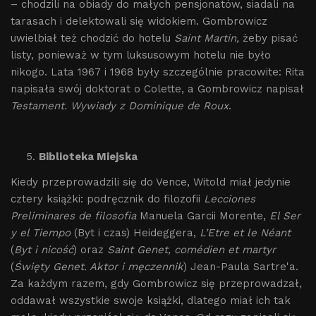
– chodzili na obiady do małych pensjonatów, siadali na
tarasach i delektowali się widokiem. Gombrowicz
uwielbiał też chodzić do hotelu
Saint Martin,
żeby pisać
listy, ponieważ w tym luksusowym hotelu nie było
nikogo. Lata 1967 i 1968 były szczególnie pracowite: Rita
napisała swój doktorat o Colette, a Gombrowicz napisał
Testament. Wywiady z Dominique de Roux
.
Biblioteka Miejska
Kiedy przeprowadzili się do Vence, Witold miał jedynie
cztery książki: podręcznik do filozofii
Lecciones
Preliminares de filosofia
Manuela Garcii Morente,
El Ser
y el Tiempo
(Byt i czas) Heideggera,
L’Etre et le Néant
(
Byt i nicość
) oraz
Saint Genet, comédien et martyr
(
Święty Genet. Aktor i męczennik
) Jean-Paula Sartre'a.
Za każdym razem, gdy Gombrowicz się przeprowadzał,
oddawał wszystkie swoje książki, dlatego miał ich tak