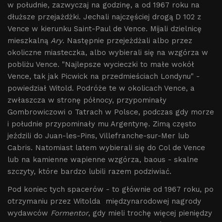
w południe, zazwyczaj na godzinę, a od 1967 roku na
dłuższe przejażdżki. Jechali najczęściej drogą D 102 z
Vence w kierunku Saint-Paul de Vence. Mijali dzielnicę
mieszkalną
Ary
. Następnie przejeżdżali albo przez
okoliczne miasteczka, albo wybierali się na wzgórza w
pobliżu Vence. "Najlepsze wycieczki to małe wokół
Vence, tak jak Picwick na przedmieściach Londynu" -
powiedział Witold. Podróże te w okolicach Vence, a
zwłaszcza w stronę północy, przypominały
Gombrowiczowi o Tatrach w Polsce, podczas gdy morze
i południe przypominały mu Argentynę. Zimą często
jeździli do Juan-les-Pins, Villefranche-sur-Mer lub
Cabris. Natomiast latem wybierali się do Col de Vence
lub na kamienne wapienne wzgórza, baous - skalne
szczyty, które bardzo lubili razem podziwiać.
Pod koniec tych spacerów - to głównie od 1967 roku, po
otrzymaniu przez Witolda
międzynarodowej nagrody
wydawców
Formentor
, gdy mieli trochę więcej pieniędzy