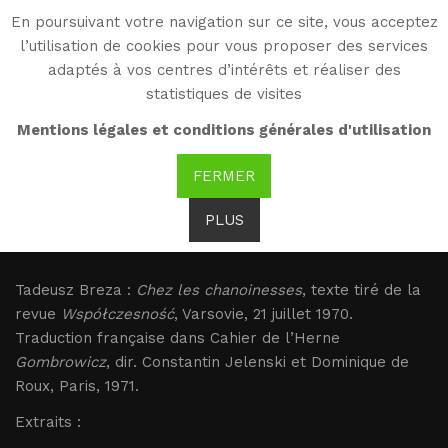
En poursuivant votre navigation sur ce site, vous acceptez
WG
l’utilisation de cookies pour vous proposer des services
Witold Gombrowicz
adaptés à vos centres d’intérêts et réaliser des
statistiques de visites
Breza : Witold à
Mentions légales et conditions générales d'utilisation
Zakopane
FERMER
PLUS
Breza : Witold à Zakopane
Tadeusz Breza :
Chez les chanoinesses
, texte tiré de la
revue
Współczesność
, Varsovie, 21 juillet 1970.
Traduction française dans Cahier de l’Herne
Gombrowicz
, dir. Constantin Jelenski et Dominique de
Roux, Paris, 1971.
Extraits :