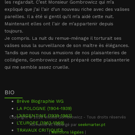
les regardait. C’est Monsieur Gombrowicz qui m’a
expliqué que j’ai l’air d’un nouveau riche avec des valises
pareilles. Il a été si gentil qu’il m’a aidé cette nuit.
Maintenant elles ont l’air de m’appartenir depuis
toujours.
Je compris. La nuit du remue-ménage il torturait ses
valises sous la surveillance de son maître ès élégances.
Tandis que nous nous amusions de nos plaisanteries de
collégiens, Gombrowicz avait préparé cette plaisanterie
qui me semble assez cruelle.
BIO
Brève Biographie WG
LA POLOGNE (1904-1939)
L’ARGENTINE (1939-1963)
Copyright © 2026 Witold Gombrowicz - Tous droits réservés
L’EUROPE (1963-1969)
Alimenté et hébergé par
seekmarter.pt
TRAVAUX CRITIQUES
|
Mentions légales
|