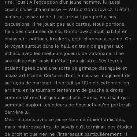
rire. Tous ! A l’exception d’un jeune homme, lui aussi
cousin d’une chanoinesse — Witold Gombrowicz. Il était
aimable, assez raide. Il ne prenait pas part à nos
discussions. Il ne jouait pas aux cartes. Nous portions
tous des costumes de ski, Gombrowicz était habillé en
chasseur : bottines, knickers, petit chapeau à plume. On
le voyait surtout dans le hall, en train de gagner aux
échecs avec les meilleurs joueurs de Zakopane. Il ne
souriait jamais, mais il n’était pas sinistre. Ses lèvres
étaient figées dans une sorte de grimace distinguée et
assez artificielle. Certains d’entre nous se moquaient de
sa façon de marcher. Il portait sa tête délicatement en
arrière, en la tournant lentement de gauche à droite
comme s’il reniflait quelque chose. Hanka Bal disait qu’il
semblait aspirer les odeurs de bouquets qu’on porterait
derrière lui.
Mes relations avec ce jeune homme étaient amicales,
mais inintéressantes. Je savais qu’il terminait des études
de droit et que rien ne l’intéressait particulièrement. Il