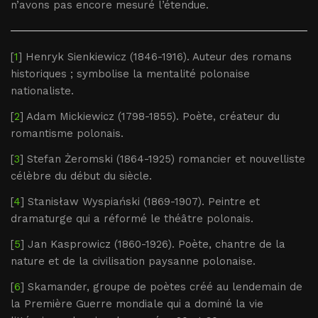
n’avons pas encore mesuré l’étendue.
[
1
] Henryk Sienkiewicz (1846-1916). Auteur des romans
historiques ; symbolise la mentalité polonaise
nationaliste.
[
2
] Adam Mickiewicz (1798-1855). Poète, créateur du
romantisme polonais.
[
3
] Stefan Żeromski (1864-1925) romancier et nouvelliste
célèbre du début du siècle.
[
4
] Stanisław Wyspiański (1869-1907). Peintre et
dramaturge qui a réformé le théâtre polonais.
[
5
] Jan Kasprowicz (1860-1926). Poète, chantre de la
nature et de la civilisation paysanne polonaise.
[
6
] Skamander, groupe de poètes créé au lendemain de
la Première Guerre mondiale qui a dominé la vie