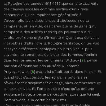
la Pologne des années 1918-1939 que dans le
Journal
:
des classes sociales commes sorties d’un « rêve
sarcastique », une impuissance généralisée à
s’accomplir, les « dissonances diaboliques » de la
campagne, et, en ville, des cafés pleins de gens qu’il
compare à des arbres rachitiques poussant sur du
sable, bref « une orgie d’irréalité ». Quant aux écrivains,
incapables d’atteindre la Pologne véritable, on les voit
essayer différentes idéologies pour trouver la plus
seyante ; le roman est écrit par des femmes, féminin
dans les formes et les sentiments, Witkacy [
7
], perdu
par son démonisme pris au sérieux, comme
Przybyszewski [
8
] avant lui s’était perdu dans le sien. Et
quand tout s’accomplit, les écrivains polonais se
réveillèrent brusquement en cage, sans comprendre ce
qui leur arrivait. Et l’on peut dire d’eux qu’ils ont une
existence faible, à peine perceptible, alors que lui seul,
Gombrowicz, a la certitude d’exister.
C’est peu ? Les honteux secrets de famille étalés