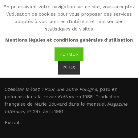
En poursuivant votre navigation sur ce site, vous acceptez
WG
l’utilisation de cookies pour vous proposer des services
Witold Gombrowicz
adaptés à vos centres d’intérêts et réaliser des
statistiques de visites
Miłosz : Pour une autre
Mentions légales et conditions générales d'utilisation
Pologne
FERMER
PLUS
Miłosz : Pour une autre Pologne
Czesław Miłosz :
Pour une autre Pologne
, paru en
polonais dans la revue
Kultura
en 1988. Traduction
française de Marie Bouvard dans le mensuel
Magazine
littéraire
, n° 287, avril 1991.
Extrait :