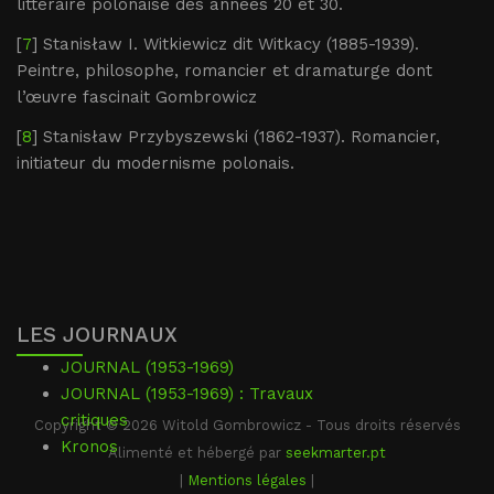
littéraire polonaise des années 20 et 30.
[
7
] Stanisław I. Witkiewicz dit Witkacy (1885-1939).
Peintre, philosophe, romancier et dramaturge dont
l’œuvre fascinait Gombrowicz
[
8
] Stanisław Przybyszewski (1862-1937). Romancier,
initiateur du modernisme polonais.
LES JOURNAUX
JOURNAL (1953-1969)
JOURNAL (1953-1969) : Travaux
critiques
Copyright © 2026 Witold Gombrowicz - Tous droits réservés
Kronos
Alimenté et hébergé par
seekmarter.pt
|
Mentions légales
|