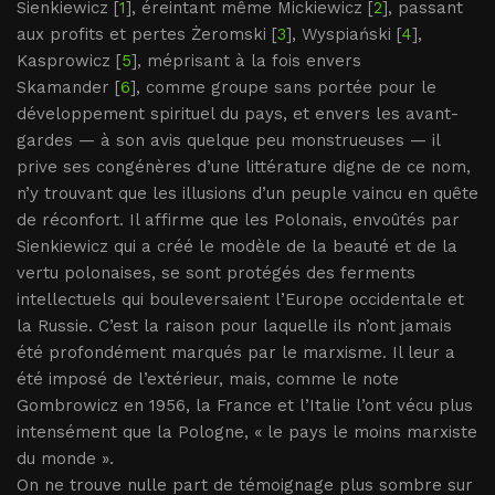
Sienkiewicz [
1
], éreintant même Mickiewicz [
2
], passant
aux profits et pertes Żeromski [
3
], Wyspiański [
4
],
Kasprowicz [
5
], méprisant à la fois envers
Skamander [
6
], comme groupe sans portée pour le
développement spirituel du pays, et envers les avant-
gardes — à son avis quelque peu monstrueuses — il
prive ses congénères d’une littérature digne de ce nom,
n’y trouvant que les illusions d’un peuple vaincu en quête
de réconfort. Il affirme que les Polonais, envoûtés par
Sienkiewicz qui a créé le modèle de la beauté et de la
vertu polonaises, se sont protégés des ferments
intellectuels qui bouleversaient l’Europe occidentale et
la Russie. C’est la raison pour laquelle ils n’ont jamais
été profondément marqués par le marxisme. Il leur a
été imposé de l’extérieur, mais, comme le note
Gombrowicz en 1956, la France et l’Italie l’ont vécu plus
intensément que la Pologne, « le pays le moins marxiste
du monde ».
On ne trouve nulle part de témoignage plus sombre sur