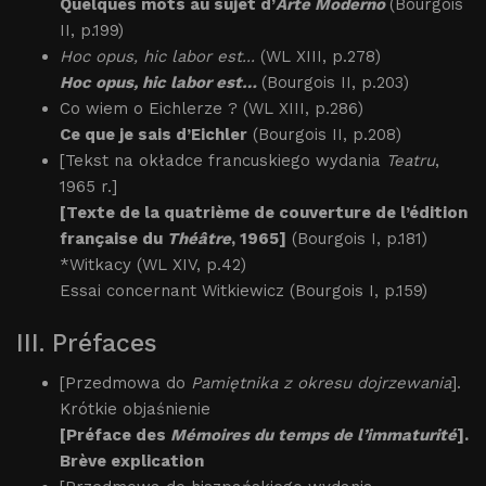
Quelques mots au sujet d’
Arte Moderno
(Bourgois
II, p.199)
Hoc opus, hic labor est...
(WL XIII, p.278)
Hoc opus, hic labor est…
(Bourgois II, p.203)
Co wiem o Eichlerze ? (WL XIII, p.286)
Ce que je sais d’Eichler
(Bourgois II, p.208)
[Tekst na okładce francuskiego wydania
Teatru
,
1965 r.]
[Texte de la quatrième de couverture de l’édition
française du
Théâtre
, 1965]
(Bourgois I, p.181)
*Witkacy (WL XIV, p.42)
Essai concernant Witkiewicz (Bourgois I, p.159)
III. Préfaces
[Przedmowa do
Pamiętnika z okresu dojrzewania
].
Krótkie objaśnienie
[Préface des
Mémoires du temps de l’immaturité
].
Brève explication