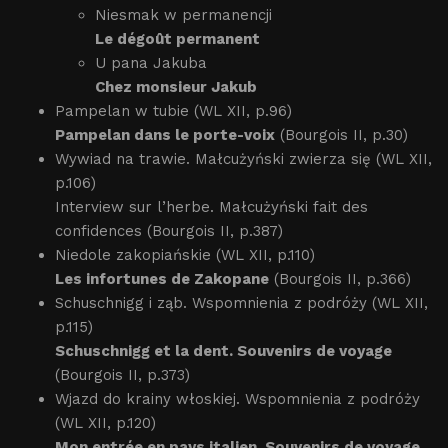
Niesmak w permanencji
Le dégoût permanent
U pana Jakuba
Chez monsieur Jakub
Pampelan w tubie (WL XII, p.96)
Pampelan dans le porte-voix
(Bourgois II, p.30)
Wywiad na trawie. Małcużyński zwierza się (WL XII,
p.106)
Interview sur l’herbe. Małcużyński fait des
confidences (Bourgois II, p.387)
Niedole zakopiańskie (WL XII, p.110)
Les infortunes de Zakopane
(Bourgois II, p.366)
Schuschnigg i ząb. Wspomnienia z podróży (WL XII,
p.115)
Schuschnigg et la dent. Souvenirs de voyage
(Bourgois II, p.373)
Wjazd do krainy włoskiej. Wspomnienia z podróży
(WL XII, p.120)
Mon entrée en pays italien. Souvenirs de voyage