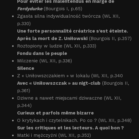
Pour éviter les malentendus en marge de
Ferdydurke
(Bourgois I, p.65)
Zgasła silna indywidualność twórcza (WL XII,
p.330)
Une forte personnalité créatrice s’est éteinte.
Après la mort de Z. Uniłowski
(Bourgois II, p.357)
Roztopiony w ludzie (WL XII, p.333)
Fondu dans le peuple
Milczenie (WL XII, p.336)
Silence
Z « Uniłowszczakiem » w lokalu (WL XII, p.340
Avec « Uniłowszczak » au nigt-club
(Bourgois II,
p.361)
Dziwne a nawet miejscami dziwaczne (WL XII,
p.344)
Curieux et parfois même bizarre
O krytykach i czytelnikach. Po co ? (WL XII, p.348)
Sur les critiques et les lecteurs. A quoi bon ?
Matki i mężczyźni (WL XII, p.352)