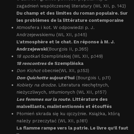
zagadnień współczesnej literatury (WL XII, p. 142)
Du champ et des limites du roman populaire. Sur
les problèmes de la littérature contemporaine
Atmosfera i kot. W odpowiedzi p. J.
Andrzejewskiemu (WL XII, p.145)
L’atmosphère et le chat. En réponse à M. J.
Andrzejewski
(Bourgois II, p.265)
18 spotkań
Szemplińskiej (WL XII, p.149)
18 rencontres
de Szemplińska
Don Kichot
obecnie(WL XII, p.153)
Don Quichotte
aujourd’hui
(Bourgois I, p.11)
Kobiety na drodze
. Literatura niechętnych,
nieżyczliwych, stłumionych (WL XII, p157)
Les femmes sur la route
. Littérature des
malveillants, malintentionnés et étouffés
Płomień skrada się ku ojczyźnie. Książka, którą
należy przeczytać (WL XII, p.161)
La flamme rampe vers la patrie. Le livre qu’il faut