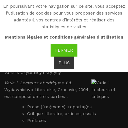
En poursuivant votre navigation sur ce site, vous acceptez
WG
l’utilisation de cookies pour vous proposer des services
Witold Gombrowicz
adaptés à vos centres d’intérêts et réaliser des
statistiques de visites
Varia 1. Lecteurs et
Mentions légales et conditions générales d'utilisation
critiques
FERMER
PLUS
Varia 1. Lecteurs et critiques
Varia 1. Czytelnicy i krytycy
Varia 1. Lecteurs et critiques
, éd.
Wydawnictwo Literackie, Cracovie, 2004,
est composé de trois parties :
Prose (fragments), reportages
Critique littéraire, articles, essais
Préfaces