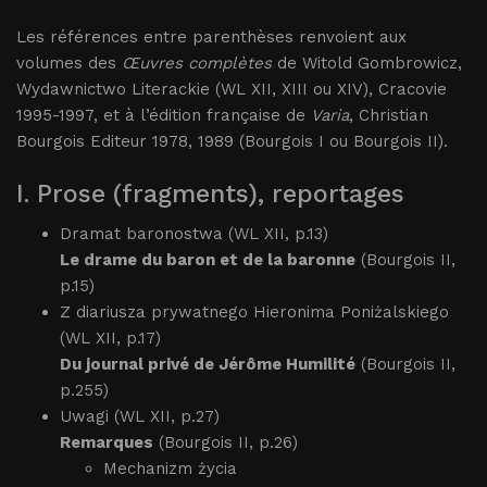
Les références entre parenthèses renvoient aux
volumes des
Œuvres complètes
de Witold Gombrowicz,
Wydawnictwo Literackie (WL XII, XIII ou XIV), Cracovie
1995-1997, et à l’édition française de
Varia
, Christian
Bourgois Editeur 1978, 1989 (Bourgois I ou Bourgois II).
I. Prose (fragments), reportages
Dramat baronostwa (WL XII, p.13)
Le drame du baron et de la baronne
(Bourgois II,
p.15)
Z diariusza prywatnego Hieronima Poniżalskiego
(WL XII, p.17)
Du journal privé de Jérôme Humilité
(Bourgois II,
p.255)
Uwagi (WL XII, p.27)
Remarques
(Bourgois II, p.26)
Mechanizm życia