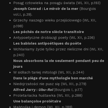
Posąg człowieka na posągu świata (WL XII, p.193)
Joseph Conrad : Le miroir de la mer
(Bourgois
vol.I, p.39).
Grzechy naszego wieku przejściowego (WL XII,
p.198)
Les péchés de notre siècle transitoire
Antypoetyczne drobiazgi poety (WL XII, p.236)
Les babioles antipoétiques du poète
Wchłaniamy życie tylko przez nieliczne dni (WL XII,
p.240)
Nous absorbons la vie seulement pendant peu de
jours
W sidłach taniej mitologii (WL XII, p.244)
Dans le piège d’une mythologie bon marché
Niedojrzałości nie pusz się (WL XII, p.279)
Alfred Jarry :
Ubu-Roi
(Bourgois I, p.17)
Proletariacka huśtawka (WL XII, p.288)
Une balançoise prolétaire
Małgośka i demon (WL XII, p.289)