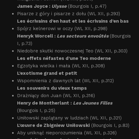
James Joyce :
Ulysse
(Bourgois I, p.47)
Pisarze z góry i pisarze z dołu (WL XII, p.293)
Les écrivains d’en haut et les écrivains d’en bas
Spójrz kelnerowi w oczy (WL XII, p.298)
Henryk Worcell :
Les secteurs envoûtés
(Bourgois
I, p.73)
Niedobre skutki nowoczesnej Teo (WL XII, p.303)
Les effets néfastes d’une Teo moderne
Egzotyka wielka i mała (WL XII, p.308)
L’exotisme grand et petit
Wspomnienia z dawnych lat (WL XII, p.312)
Les souvenirs du vieux temps
Drażniący don Juan (WL XII, p.316)
Henry de Montherlant :
Les Jeunes Filles
(Bourgois I, p.25)
Uniłowski zaplątany w ludziach (WL XII, p.321)
L’œuvre de Zbigniew Uniłowski
(Bourgois I, p.83)
Aby uniknąć nieporozumienia (WL XII, p.326)