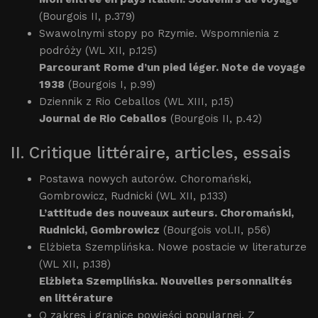
(Bourgois II, p.379)
Swawolnymi stopy po Rzymie. Wspomnienia z
podróży (WL XII, p.125)
Parcourant Rome d’un pied léger. Note de voyage
1938
(Bourgois I, p.99)
Dziennik z Rio Ceballos (WL XIII, p.15)
Journal de Rio Ceballos
(Bourgois II, p.42)
II. Critique littéraire, articles, essais
Postawa nowych autorów. Choromański,
Gombrowicz, Rudnicki (WL XII, p.133)
L’attitude des nouveaux auteurs. Choromański,
Rudnicki, Gombrowicz
(Bourgois vol.II, p56)
Elżbieta Szemplińska. Nowe postacie w literaturze
(WL XII, p.138)
Elżbieta Szemplińska. Nouvelles personnalités
en littérature
O zakres i granice powieści popularnej. Z