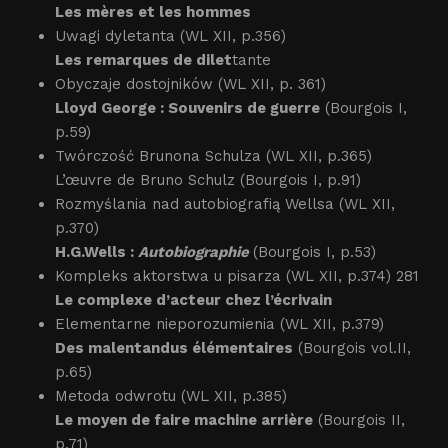
Les mères et les hommes
Uwagi dyletanta (WL XII, p.356)
Les remarques de dilet
tante
Obyczaje dostojników (WL XII, p. 361)
Lloyd George : Souvenirs de guerre
(Bourgois I,
p.59)
Twórczość Brunona Schulza (WL XII, p.365)
L’œuvre de Bruno Schulz (Bourgois I, p.91)
Rozmyślania nad autobiografią Wellsa (WL XII,
p.370)
H.G.Wells :
Autobiographie
(Bourgois I, p.53)
Kompleks aktorstwa u pisarza (WL XII, p.374) 281
Le complexe d’acteur chez l’écrivain
Elementarne nieporozumienia (WL XII, p.379)
Des malentandus élémentaires
(Bourgois vol.II,
p.65)
Metoda odwrotu (WL XII, p.385)
Le moyen de faire machine arrière
(Bourgois II,
p.71)