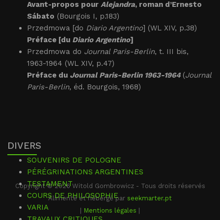
Avant-propos pour
Alejandra
, roman d’Ernesto
Sábato
(Bourgois I, p.183)
Przedmowa [do
Diario Argentino
] (WL XIV, p.38)
Préface [du
Diario Argentino
]
Przedmowa do
Journal Paris-Berlin
, t. III bis,
1963­-1964 (WL XIV, p.47)
Préface du
Journal Paris-Berlin 1963-1964
(
Journal
Paris-Berlin
, éd. Bourgois, 1968)
DIVERS
SOUVENIRS DE POLOGNE
PÉRÉGRINATIONS ARGENTINES
TESTAMENT
Copyright © 2026 Witold Gombrowicz - Tous droits réservés
COURS DE PHILOSOPHIE
Alimenté et hébergé par
seekmarter.pt
VARIA
|
Mentions légales
|
TRAVAUX CRITIQUES