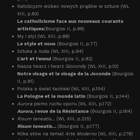
Katolicyzm wobec nowych prądów w sztuce (WL
XIII, p.83)
Le catholicisme face aux nouveaux courants
artistiques
(Bourgois II, p.98)
My i styl (WL XIII, p.88)
Le style et nous
(Bourgois II, p.77)
Sztuka a nuda (WL XIII, p.94)
L’art et l’ennui
(Bourgois II, p.83)
Nasza twarz i twarz Giocondy (WL XIII, p.10)
Notre visage et le visage de la Joconde
(Bourgois
II, p.91)
Polska a świat łaciński (WL XIII, p.154)
La Pologne et le monde latin
(Bourgois II, p.144)
Aurora
pismo ruchu oporu (WL XIII, p.172)
Aurora
, revue de la Résistance
(Bourgois II, p.164)
Risum teneatis...
(WL XIII, p.225)
Risum teneatis…
(Bourgois II, p.177)
Kilka słów na temat
Arte Moderno
(WL XIII, p.278)