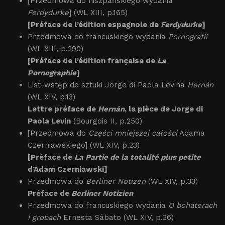
[Przedmowa do hiszpańskiego wydania
Ferdydurke
] (WL XIII, p.165)
[Préface de l’édition espagnole de
Ferdydurke
]
Przedmowa do francuskiego wydania
Pornografii
(WL XIII, p.290)
[Préface de l’édition française de
La
Pornographie
]
List-wstęp do sztuki Jorge di Paola Levina
Hernán
(WL XIV, p.13)
Lettre préface de
Hernán
, la pièce de Jorge di
Paola Levin
(Bourgois II, p.250)
[Przedmowa do
Części mniejszej całości
Adama
Czerniawskiego] (WL XIV, p.23)
[Préface de
La Partie de la totalité plus petite
d’Adam Czerniawski]
Przedmowa do
Berliner Notizen
(WL XIV, p.33)
Préface de
Berliner Notizien
Przedmowa do francuskiego wydania
O bohaterach
i grobach
Ernesta Sábato (WL XIV, p.36)