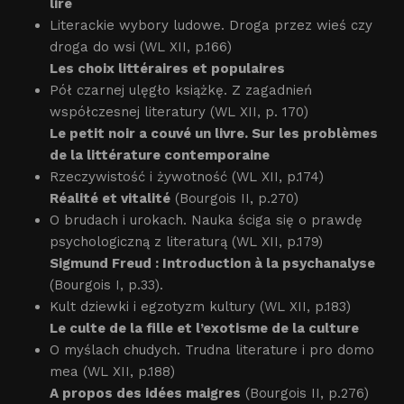
lire
Literackie wybory ludowe. Droga przez wieś czy
droga do wsi (WL XII, p.166)
Les choix littéraires et populaires
Pół czarnej ulęgło książkę. Z zagadnień
współczesnej literatury (WL XII, p. 170)
Le petit noir a couvé un livre. Sur les problèmes
de la littérature contemporaine
Rzeczywistość i żywotność (WL XII, p.174)
Réalité et vitalité
(Bourgois II, p.270)
O brudach i urokach. Nauka ściga się o prawdę
psychologiczną z literaturą (WL XII, p.179)
Sigmund Freud : Introduction à la psychanalyse
(Bourgois I, p.33).
Kult dziewki i egzotyzm kultury (WL XII, p.183)
Le culte de la fille et l’exotisme de la culture
O myślach chudych. Trudna literature i pro domo
mea (WL XII, p.188)
A propos des idées maigres
(Bourgois II, p.276)