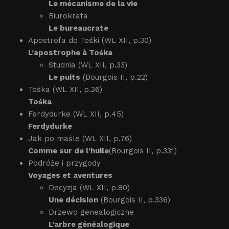
Le mécanisme de la vie
Biurokrata
Le bureaucrate
Apostrofa do Tośki (WL XII, p.30)
L’apostrophe à Tośka
Studnia (WL XII, p.33)
Le puits
(Bourgois II, p.22)
Tośka (WL XII, p.36)
Tośka
Ferdydurke (WL XII, p.45)
Ferdydurke
Jak po maśle (WL XII, p.76)
Comme sur de l’huile
(Bourgois II, p.331)
Podróże i przygody
Voyages et aventures
Decyzja (WL XII, p.80)
Une décision
(Bourgois II, p.336)
Drzewo genealogiczne
L’arbre généalogique