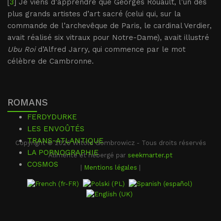
[
3
] Je viens d’apprendre que Georges Rouault, l’un des
plus grands artistes d’art sacré (celui qui, sur la
commande de l’archevêque de Paris, le cardinal Verdier,
avait réalisé six vitraux pour Notre-Dame), avait illustré
Ubu Roi
d’Alfred Jarry, qui commence par le mot
célèbre de Cambronne.
ROMANS
FERDYDURKE
LES ENVOÛTÉS
TRANS-ATLANTIQUE
Copyright © 2026 Witold Gombrowicz - Tous droits réservés
LA PORNOGRAPHIE
Alimenté et hébergé par
seekmarter.pt
COSMOS
|
Mentions légales
|