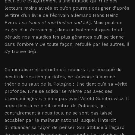
peut-être exagérément à une attitude qui irrite des
lecteurs moins avisés et qu’on pourrait désigner d’après
le titre d’un livre de l’écrivain allemand Hans Heinz
Evers
Les Indes et moi
(
Indien und Ich
). Mais peut-on
exiger d’un écrivain qui, dans un isolement quasi total,
dénude nos maladies les plus gênantes qu’il se tienne
dans l’ombre ? De toute façon, refoulé par les autres, il
s’y trouve déjà.
Ce moraliste et patriote « à rebours », préoccupé du
destin de ses compatriotes, ne s’associe à aucune
théorie du salut de la Pologne ; il ne tient qu’à sa vérité
profonde. Il ne se solidarise même pas avec ses
« personnages », même pas avec Witold Gombrowicz. Il
appartient à ce petit nombre de Polonais, qui,
contrairement à nous tous, ne se sont pas laissé
accabler par le malheur national, auquel il interdit
d’influencer sa façon de penser. Son attitude à l’égard
de la martyrologie polonaise rappelle les relations de