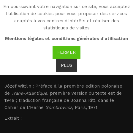
En poursuivant votre navigation sur ce site, vous acceptez
WG
l’utilisation de cookies pour vous proposer des services
Witold Gombrowicz
adaptés à vos centres d’intérêts et réaliser des
statistiques de visites
Wittlin : Le courage de
Mentions légales et conditions générales d'utilisation
Gombrowicz
FERMER
PLUS
Wittlin : Le courage de Gombrowicz
Józef Wittlin : Préface à la première édition polonaise
de
Trans-Atlantique
, première version du texte est de
1949 ; traduction française de Joanna Ritt, dans le
Cahier de L’Herne
Gombrowicz
, Paris, 1971.
Extrait :