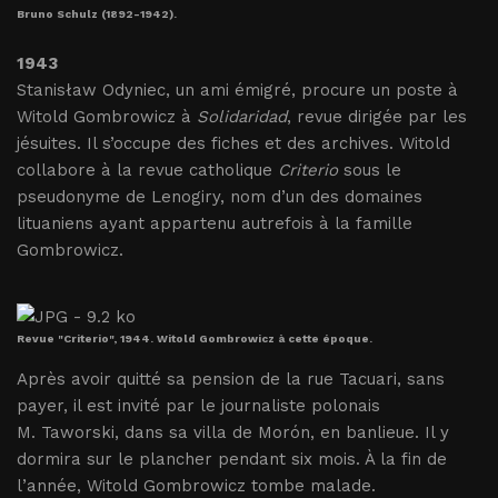
Bruno Schulz (1892-1942).
1943
Stanisław Odyniec, un ami émigré, procure un poste à
Witold Gombrowicz à
Solidaridad
, revue dirigée par les
jésuites. Il s’occupe des fiches et des archives. Witold
collabore à la revue catholique
Criterio
sous le
pseudonyme de Lenogiry, nom d’un des domaines
lituaniens ayant appartenu autrefois à la famille
Gombrowicz.
Revue "Criterio", 1944. Witold Gombrowicz à cette époque.
Après avoir quitté sa pension de la rue Tacuari, sans
payer, il est invité par le journaliste polonais
M. Taworski, dans sa villa de Morón, en banlieue. Il y
dormira sur le plancher pendant six mois. À la fin de
l’année, Witold Gombrowicz tombe malade.