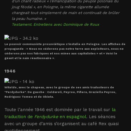
d’un chant radieux « l’émancipation du peuple polonais du
joug féodal », en Pologne, la même cigarette allumée
changeait tout simplement de main et continuait de brûler
la peau humaine. »
Testament. Entretiens avec Dominique de Roux
Le pouvoir communiste prosoviétique s’installe en Pologne. Les affiches de
propagande : « Nous ne céderons pas notre terre aux exploiteurs, nous ne
céderons pas nos fabriques et nos mines aux capitalistes » et « Voici le
géant et le nain réactionnaire ».
1946
Witoldo, avec le chapeau, avec le groupe de ses amis traducteurs de
"Ferdydurke". De gauche : Coldaroli, Peyrou, Piñera, Graziella Peyrou,
Rodriguez Tomeu et de Obieta.
Toute l’année 1946 est dominée par le travail sur
la
traduction de
Ferdydurke
en espagnol
. Les séances
avec un groupe d’amis s’organisent au café Rex quasi
quotidiennement.