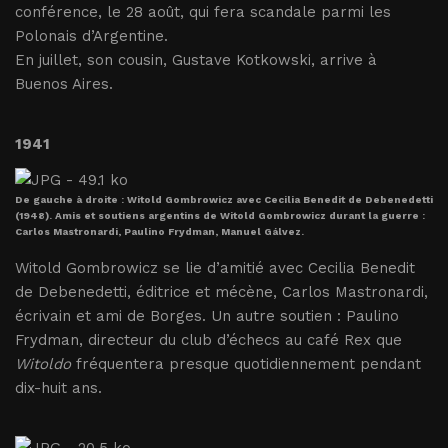
conférence, le 28 août, qui fera scandale parmi les
Polonais d’Argentine.
En juillet, son cousin, Gustave Kotkowski, arrive à
Buenos Aires.
1941
De gauche à droite : Witold Gombrowicz avec Cecilia Benedit de Debenedetti
(1948). Amis et soutiens argentins de Witold Gombrowicz durant la guerre :
Carlos Mastronardi, Paulino Frydman, Manuel Gálvez.
Witold Gombrowicz se lie d’amitié avec Cecilia Benedit
de Debenedetti, éditrice et mécène, Carlos Mastronardi,
écrivain et ami de Borges. Un autre soutien : Paulino
Frydman, directeur du club d’échecs au café Rex que
Witoldo
fréquentera presque quotidiennement pendant
dix-huit ans.