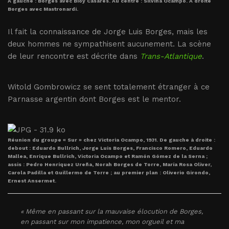
A gauche : Borges avec Bioy Casares. Au centre : Silvina Ocampo. A droite
Borges avec Mastronardi.
Il fait la connaissance de Jorge Luis Borges, mais les
deux hommes ne sympathisent aucunement. La scène
de leur rencontre est décrite dans
Trans-Atlantique
.
Witold Gombrowicz se sent totalement étranger à ce
Parnasse argentin dont Borges est le mentor.
Réunion du groupe « Sur » chez Victoria Ocampo, 1931. De gauche à droite :
debout : Eduardo Bullrich, Jorge Luis Borges, Francisco Romero, Eduardo
Mallea, Enrique Bullrich, Victoria Ocampo et Ramón Gómez de la Serna ;
assis : Pedro Henríquez Ureña, Norah Borges de Torre, María Rosa Oliver,
Carola Padilla et Guillermo de Torre ; au premier plan : Oliverio Girondo,
Ernest Ansermet.
« Même en passant sur la mauvaise élocution de Borges,
en passant sur mon impatience, mon orgueil et ma