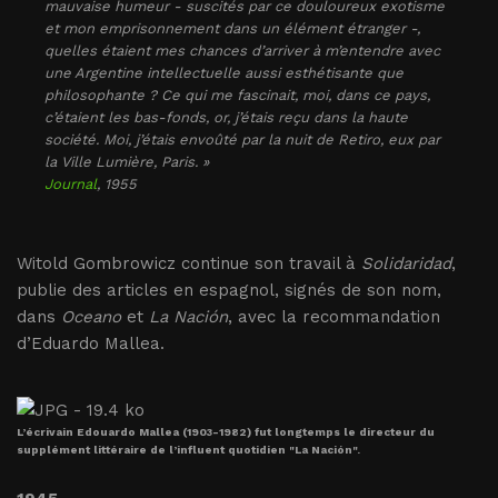
mauvaise humeur - suscités par ce douloureux exotisme
et mon emprisonnement dans un élément étranger -,
quelles étaient mes chances d’arriver à m’entendre avec
une Argentine intellectuelle aussi esthétisante que
philosophante ? Ce qui me fascinait, moi, dans ce pays,
c’étaient les bas-fonds, or, j’étais reçu dans la haute
société. Moi, j’étais envoûté par la nuit de Retiro, eux par
la Ville Lumière, Paris. »
Journal
, 1955
Witold Gombrowicz continue son travail à
Solidaridad
,
publie des articles en espagnol, signés de son nom,
dans
Oceano
et
La Nación
, avec la recommandation
d’Eduardo Mallea.
L’écrivain Edouardo Mallea (1903-1982) fut longtemps le directeur du
supplément littéraire de l’influent quotidien "La Nación".