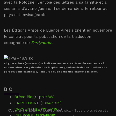
avec la Pologne, il envoie des lettres à sa famille et à
ses amis d’avant-guerre. Il se demande si le retour au
pays est envisageable.
Les Éditions Argos de Buenos Aires signent en novembre
le contrat pour la publication de la traduction
espagnole de
Ferdydurke
.
Virgilio Piñera (1912-1979) a écrit son roman et certains de ses contes à
Buenos Aires. On y décèle une inspiration gombrowiczienne. Victime des
persécutions castristes, il meurt à Cuba dans une extrême misère.
BIO
Brève Biographie WG
LA POLOGNE (1904-1939)
L’ARGENTINE (1939-1963)
Copyright © 2026 Witold Gombrowicz - Tous droits réservés
L’EUROPE (1963-1969)