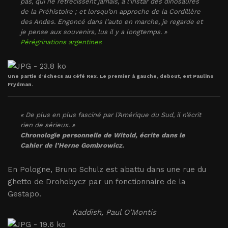
pas, qui ne rétrécissent jamais, à l’instar des dinosaures
de la Préhistoire ; et lorsqu’on approche de la Cordillère
des Andes. Engoncé dans l’auto en marche, je regarde et
je pense aux souvenirs, lus il y a longtemps. »
Pérégrinations argentines
Une partie d’échecs au céfé Rex. Le premier à gauche, debout, est Paulino
Frydman.
« De plus en plus fasciné par l’Amérique du Sud, il n’écrit
rien de sérieux. »
Chronologie personnelle de Witold, écrite dans le
Cahier de l’Herne
Gombrowicz
.
En Pologne, Bruno Schulz est abattu dans une rue du
ghetto de Drohobycz par un fonctionnaire de la
Gestapo.
Kaddish, Paul O’Montis