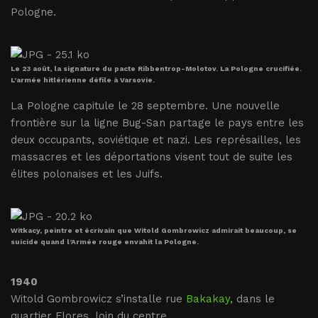
Pologne.
Le 23 août, la signature du pacte Ribbentrop-Molotov. La Pologne crucifiée.
L’armée hitlérienne défile à Varsovie.
La Pologne capitule le 28 septembre. Une nouvelle
frontière sur la ligne Bug-San partage le pays entre les
deux occupants, soviétique et nazi. Les représailles, les
massacres et les déportations visent tout de suite les
élites polonaises et les Juifs.
Witkacy, peintre et écrivain que Witold Gombrowicz admirait beaucoup, se
suicide quand l’Armée rouge envahit la Pologne.
1940
Witold Gombrowicz s’installe rue
Bakakay
, dans le
quartier Flores, loin du centre.