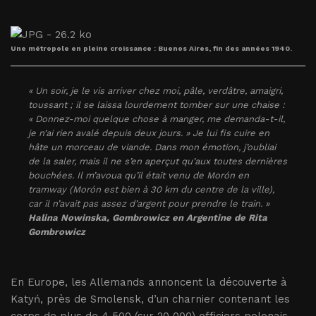
Une métropole en pleine croissance : Buenos Aires, fin des années 1940.
« Un soir, je le vis arriver chez moi, pâle, verdâtre, amaigri,
toussant ; il se laissa lourdement tomber sur une chaise :
« Donnez-moi quelque chose à manger, me demanda-t-il,
je n’ai rien avalé depuis deux jours. » Je lui fis cuire en
hâte un morceau de viande. Dans mon émotion, j’oubliai
de la saler, mais il ne s’en aperçut qu’aux toutes dernières
bouchées. Il m’avoua qu’il était venu de Morón en
tramway (Morón est bien à 30 km du centre de la ville),
car il n’avait pas assez d’argent pour prendre le train. »
Halina Nowinska,
Gombrowicz en Argentine
de Rita
Gombrowicz
En Europe, les Allemands annoncent la découverte à
Katyń, près de Smolensk, d’un charnier contenant les