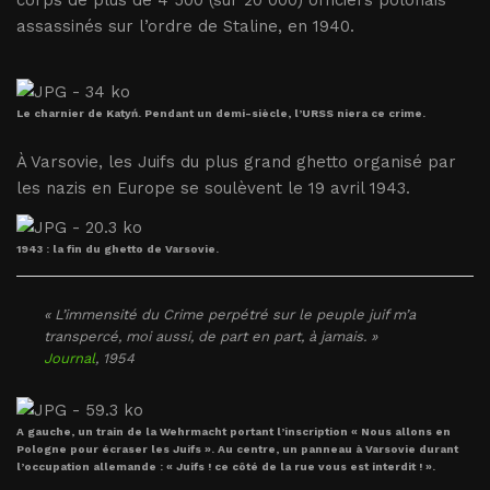
corps de plus de 4 500 (sur 20 000) officiers polonais
assassinés sur l’ordre de Staline, en 1940.
Le charnier de Katyń. Pendant un demi-siècle, l’URSS niera ce crime.
À Varsovie, les Juifs du plus grand ghetto organisé par
les nazis en Europe se soulèvent le 19 avril 1943.
1943 : la fin du ghetto de Varsovie.
« L’immensité du Crime perpétré sur le peuple juif m’a
transpercé, moi aussi, de part en part, à jamais. »
Journal
, 1954
A gauche, un train de la Wehrmacht portant l’inscription « Nous allons en
Pologne pour écraser les Juifs ». Au centre, un panneau à Varsovie durant
l’occupation allemande : « Juifs ! ce côté de la rue vous est interdit ! ».