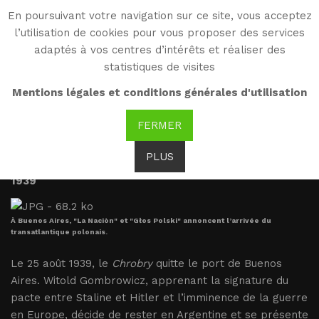
En poursuivant votre navigation sur ce site, vous acceptez
WG
l’utilisation de cookies pour vous proposer des services
Witold Gombrowicz
adaptés à vos centres d’intérêts et réaliser des
statistiques de visites
Exaltation et misère de
Mentions légales et conditions générales d'utilisation
l’exil (1939-1946)
FERMER
PLUS
1939
À Buenos Aires, "La Naciòn" et "Głos Polski" annoncent l’arrivée du
transatlantique polonais.
Le 25 août 1939, le
Chrobry
quitte le port de Buenos
Aires. Witold Gombrowicz, apprenant la signature du
pacte entre Staline et Hitler et l’imminence de la guerre
en Europe, décide de rester en Argentine et se présente