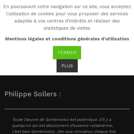
En poursuivant votre navigation sur ce site, vous acceptez
WG
l’utilisation de cookies pour vous proposer des services
Witold Gombrowicz
adaptés à vos centres d’intérêts et réaliser des
statistiques de visites
Journal (1953-1969) : Vu
Mentions légales et conditions générales d'utilisation
par...
FERMER
PLUS
Philippe Sollers :
Toute l’œuvre de Gombrowicz est polémique. S’il y a
quelqu’un qui est absolument d’essence voltairienne,
c’est bien Gombrowicz. J’en suis convaincu chaque fois