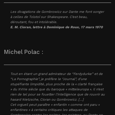
Les divagations de Gombrowicz sur Dante me font songer
à celles de Tolstoï sur Shakespeare. C’est beau,
déroutant, fou et intolérable.
E. M. Cioran, lettre à Dominique de Roux, 17 mars 1970
Michel Polac :
Tout en étant un grand admirateur de “Ferdydurke” et de
“La Pornographie”, je préfère le “Journal”, d’une
stupéfiante limpidité, plus proche de la « clarté française
» du XVIIIe siècle que du baroque « mitteleuropa ». Il n’est
rien de tel pour se fouetter l’intelligence que de rouvrir au
hasard Nietzsche, Cioran ou Gombrowicz. […]
Cet orgueil peut paraître « enfantin » comme ont paru «
enfantines » à certains critiques les attaques de
Gombrowicz contre les poètes, les peintres, ou Dante en