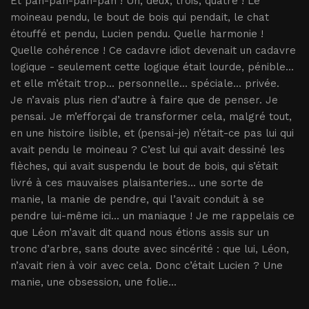
Et pan-pan-pan-pan ! Un, deux, trois, quatre ! Le
moineau pendu, le bout de bois qui pendait, le chat
étouffé et pendu, Lucien pendu. Quelle harmonie !
Quelle cohérence ! Ce cadavre idiot devenait un cadavre
logique - seulement cette logique était lourde, pénible...
et elle m’était trop... personnelle... spéciale... privée.
Je n’avais plus rien d’autre à faire que de penser. Je
pensai. Je m’efforçai de transformer cela, malgré tout,
en une histoire lisible, et (pensai-je) n’était-ce pas lui qui
avait pendu le moineau ? C’est lui qui avait dessiné les
flèches, qui avait suspendu le bout de bois, qui s’était
livré à ces mauvaises plaisanteries... une sorte de
manie, la manie de pendre, qui l’avait conduit à se
pendre lui-même ici... un maniaque ! Je me rappelais ce
que Léon m’avait dit quand nous étions assis sur un
tronc d’arbre, sans doute avec sincérité : que lui, Léon,
n’avait rien à voir avec cela. Donc c’était Lucien ? Une
manie, une obsession, une folie...