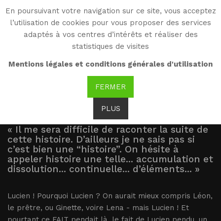
En poursuivant votre navigation sur ce site, vous acceptez
WG
l’utilisation de cookies pour vous proposer des services
Witold Gombrowicz
adaptés à vos centres d’intérêts et réaliser des
statistiques de visites
Extrait
Mentions légales et conditions générales d'utilisation
FERMER
PLUS
« Il me sera difficile de raconter la suite de
cette histoire. D’ailleurs je ne sais pas si
c’est bien une “histoire”. On hésite à
appeler histoire une telle... accumulation et
dissolution... continuelle... d’éléments... »
Lucien ! Pourquoi Lucien ? On aurait mieux compris Léon,
le prêtre, ou Ginette, voire Lena - mais Lucien ! Et
pourtant ce FAIT pendait là, le fait de Lucien pendu, un