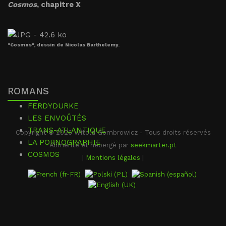
Cosmos
, chapitre X
"Cosmos", dessin de Nicolas Barthelemy.
ROMANS
FERDYDURKE
LES ENVOÛTÉS
TRANS-ATLANTIQUE
Copyright © 2026 Witold Gombrowicz - Tous droits réservés
LA PORNOGRAPHIE
Alimenté et hébergé par
seekmarter.pt
COSMOS
|
Mentions légales
|