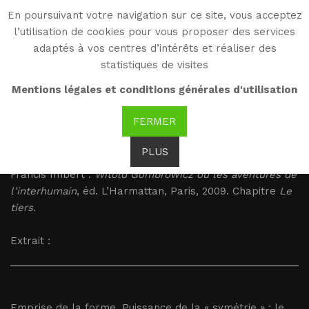
En poursuivant votre navigation sur ce site, vous acceptez
WG
l’utilisation de cookies pour vous proposer des services
Witold Gombrowicz
adaptés à vos centres d’intérêts et réaliser des
statistiques de visites
Imbert : Le tiers
Mentions légales et conditions générales d'utilisation
FERMER
Francis Imbert : Le tiers
PLUS
Francis Imbert :
Witold Gombrowicz ou les aventures de
l’interhumain
, éd. L’Harmattan, Paris, 2009. Chapitre
Le
tiers
.
Extrait :
Emprise de la forme. Puissance de la « symétrie » : le