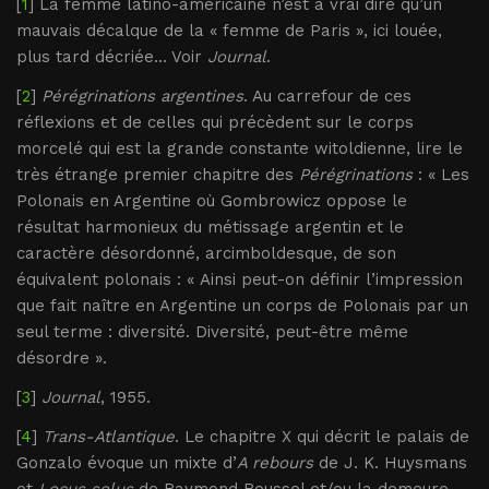
[
1
] La femme latino-américaine n’est à vrai dire qu’un
mauvais décalque de la « femme de Paris », ici louée,
plus tard décriée... Voir
Journal
.
[
2
]
Pérégrinations argentines
. Au carrefour de ces
réflexions et de celles qui précèdent sur le corps
morcelé qui est la grande constante witoldienne, lire le
très étrange premier chapitre des
Pérégrinations
: « Les
Polonais en Argentine où Gombrowicz oppose le
résultat harmonieux du métissage argentin et le
caractère désordonné, arcimboldesque, de son
équivalent polonais : « Ainsi peut-on définir l’impression
que fait naître en Argentine un corps de Polonais par un
seul terme : diversité. Diversité, peut-être même
désordre ».
[
3
]
Journal
, 1955.
[
4
]
Trans-Atlantique
. Le chapitre X qui décrit le palais de
Gonzalo évoque un mixte d’
A rebours
de J. K. Huysmans