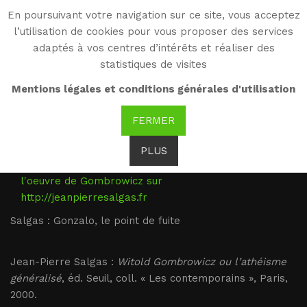
En poursuivant votre navigation sur ce site, vous acceptez
WG
l’utilisation de cookies pour vous proposer des services
Witold Gombrowicz
adaptés à vos centres d’intérêts et réaliser des
statistiques de visites
Salgas : Gonzalo, le
Mentions légales et conditions générales d'utilisation
point de fuite
FERMER
PLUS
Ensemble des articles de Jean-Pierre Salgas sur
l'oeuvre de Gombrowicz sur
http://jeanpierresalgas.fr
Salgas : Gonzalo, le point de fuite
Jean-Pierre Salgas :
Witold Gombrowicz ou l’athéisme
généralisé
, éd. Seuil, coll. « Les contemporains », Paris,
2000.