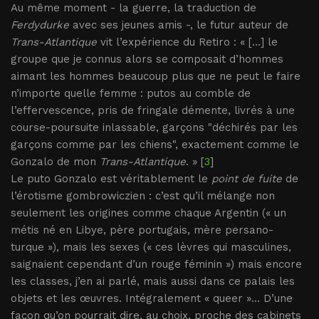
Au même moment - la guerre, la traduction de
Ferdydurke
avec ses jeunes amis -, le futur auteur de
Trans-Atlantique
vit l’expérience du Retiro : « [...] le
groupe que je connus alors se composait d’hommes
aimant les hommes beaucoup plus que ne peut le faire
n’importe quelle femme : putos au comble de
l’effervescence, pris de fringale démente, livrés à une
course-poursuite inlassable, garçons "déchirés par les
garçons comme par les chiens", exactement comme le
Gonzalo de mon
Trans-Atlantique
. » [
3
]
Le puto Gonzalo est véritablement le
point de fuite
de
l’érotisme gombrowiczien : c’est qu’il mélange non
seulement les origines comme chaque Argentin (« un
métis né en Libye, père portugais, mère persano-
turque »), mais les sexes (« ces lèvres qui masculines,
saignaient cependant d’un rouge féminin ») mais encore
les classes, j’en ai parlé, mais aussi dans ce palais les
objets et les œuvres. Intégralement « queer »... D’une
façon qu’on pourrait dire, au choix, proche des cabinets