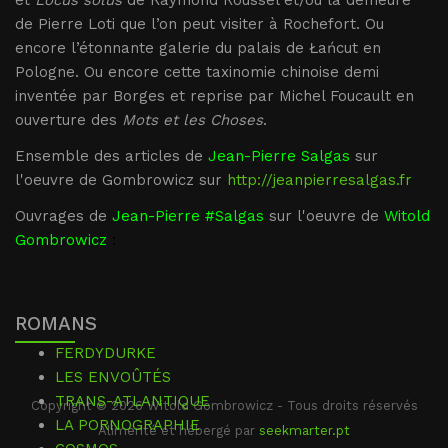
et
Locus solus
de Raymond Roussel et/ou la demeure
de Pierre Loti que l’on peut visiter à Rochefort. Ou
encore l’étonnante galerie du palais de Łańcut en
Pologne. Ou encore cette taxinomie chinoise demi
inventée par Borges et reprise par Michel Foucault en
ouverture des
Mots et les Choses
.
Ensemble des articles de
Jean-Pierre Salgas
sur
l'oeuvre de Gombrowicz sur
http://jeanpierresalgas.fr
Ouvrages de
Jean-Pierre #Salgas
sur l'oeuvre de
Witold
Gombrowicz
:
ROMANS
FERDYDURKE
LES ENVOÛTÉS
TRANS-ATLANTIQUE
Copyright © 2026 Witold Gombrowicz - Tous droits réservés
LA PORNOGRAPHIE
Alimenté et hébergé par
seekmarter.pt