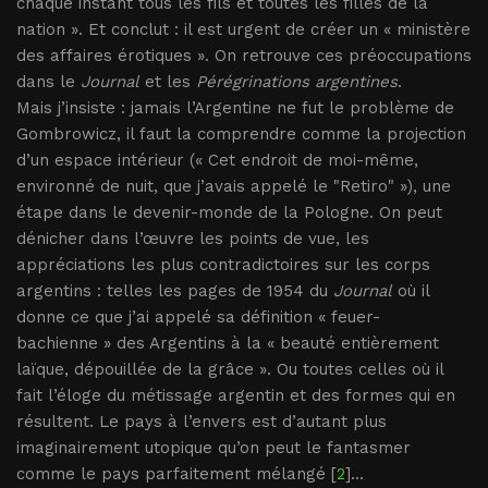
chaque instant tous les fils et toutes les filles de la
nation ». Et conclut : il est urgent de créer un « ministère
des affaires érotiques ». On retrouve ces préoccupations
dans le
Journal
et les
Pérégrinations argentines
.
Mais j’insiste : jamais l’Argentine ne fut le problème de
Gombrowicz, il faut la comprendre comme la projection
d’un espace intérieur (« Cet endroit de moi-même,
environné de nuit, que j’avais appelé le "Retiro" »), une
étape dans le devenir-monde de la Pologne. On peut
dénicher dans l’œuvre les points de vue, les
appréciations les plus contradictoires sur les corps
argentins : telles les pages de 1954 du
Journal
où il
donne ce que j’ai appelé sa définition « feuer-
bachienne » des Argentins à la « beauté entièrement
laïque, dépouillée de la grâce ». Ou toutes celles où il
fait l’éloge du métissage argentin et des formes qui en
résultent. Le pays à l’envers est d’autant plus
imaginairement utopique qu’on peut le fantasmer
comme le pays parfaitement mélangé [
2
]...