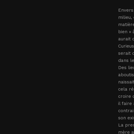
Envers 
milieu,
matière
bien » 
aurait 
Curieus
serait 
dans le
Des lie
aboutis
naissai
cela ré
croire 
il fair
contrai
son exi
La prem
mère a