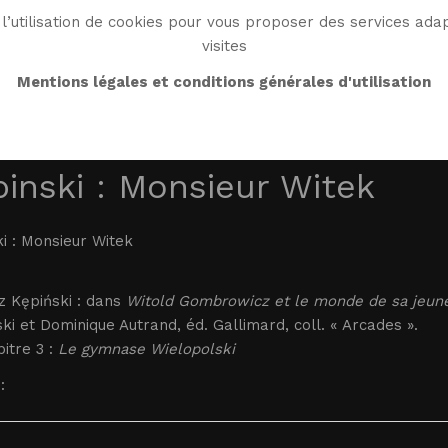
l’utilisation de cookies pour vous proposer des services adap
visites
BIO
OEUVRE
BIBLIO
MONDE WG
ENDRO
Mentions légales et conditions générales d'utilisation
inski : Monsieur Witek
i : Monsieur Witek
z Kępiński : dans
Witold Gombrowicz et le monde de sa jeun
i et Dominique Autrand, éd. Gallimard, coll. « Arcades ».
itre 3 :
Le gymnase Wielopolski
: