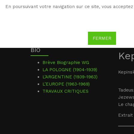
En poursuivant votre navigation sur ce site, vous acceptez 
WG
Witold Gombrowicz
FERMER
BIO
Kep
Brève Biographie WG
LA POLOGNE (1904-1939)
Kepinsk
L’ARGENTINE (1939-1963)
L’EUROPE (1963-1969)
Tadeus
TRAVAUX CRITIQUES
Jezewsk
Le chap
Extrait 