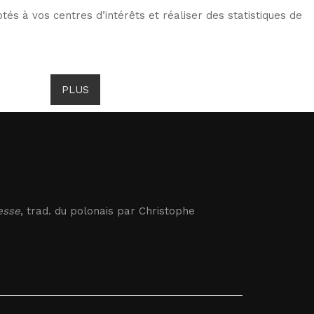
tés à vos centres d’intérêts et réaliser des statistiques de
ITS DE GOMBROWICZ
ACTUALITÉS
PLUS
esse
, trad. du polonais par Christophe