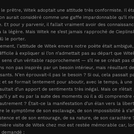
le prêtre, Witek adoptait une attitude très conformiste. Il ét
 on aurait considéré comme une gaffe impardonnable qu’il n’e
. Et pour y parvenir, il fallait vraiment avoir des connaissanc
à la légère. Mais Witek ne s’est jamais rapproché de Cieplin
dû le porter.
ement, l’attitude de Witek envers notre poète était ambiguë, am
difficile à expliquer si l’on n’admettait pas au départ que W
 sens d’un véritable rapprochement — s’il ne se créait pas de
ns non pas inspirés par un besoin intérieur, mais résultant de
sants. N’en éprouvait-il pas le besoin ? Si oui, cela passait 
t et se formait lentement pour aboutir, avec le temps, à une r
sultait d’un apport de sentiments très inégal. Mais ce n’étai
qu’il y ait eu par la suite des moments où il a dû comprendre q
e autrement ? Était-ce la manifestation d’un élan vers la liber
re le symptôme de son esclavage, de son impossibilité à s’aff
stence et de son entourage, de sa nature, de son caractère ? 
ière visite de Witek chez moi est restée mémorable car, lor
 demandé :