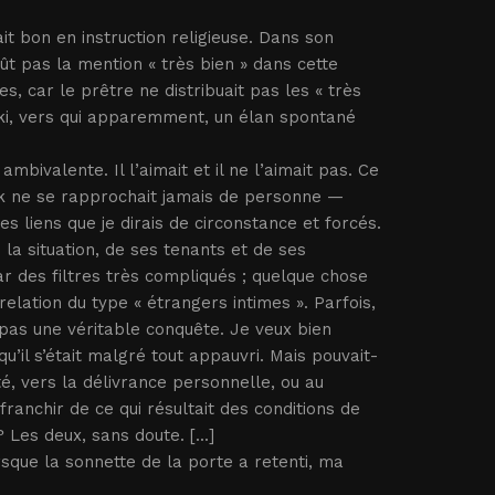
ait bon en instruction religieuse. Dans son
ût pas la mention « très bien » dans cette
es, car le prêtre ne distribuait pas les « très
ski, vers qui apparemment, un élan spontané
bivalente. Il l’aimait et il ne l’aimait pas. Ce
itek ne se rapprochait jamais de personne —
s liens que je dirais de circonstance et forcés.
 la situation, de ses tenants et de ses
par des filtres très compliqués ; quelque chose
elation du type « étrangers intimes ». Parfois,
t pas une véritable conquête. Je veux bien
u’il s’était malgré tout appauvri. Mais pouvait-
té, vers la délivrance personnelle, ou au
ranchir de ce qui résultait des conditions de
Les deux, sans doute. [...]
sque la sonnette de la porte a retenti, ma