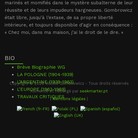
marinés et momifiés dans le mystère subalterne de leur
réussite et de leurs impudeurs hargneuses. Gombrowicz
était libre, jusqu’à l’extase, de sa propre liberté
intérieure, et toujours disponible d’agir en conséquence :
« Chez moi, dans ma maison, j’ai le droit de le dire. »
BIO
Brève Biographie WG
LA POLOGNE (1904-1939)
L’ARGENTINE (1939-1963)
Copyright © 2026 Witold Gombrowicz - Tous droits réservés
L’EUROPE (1963-1969)
Alimenté et hébergé par
seekmarter.pt
TRAVAUX CRITIQUES
|
Mentions légales
|