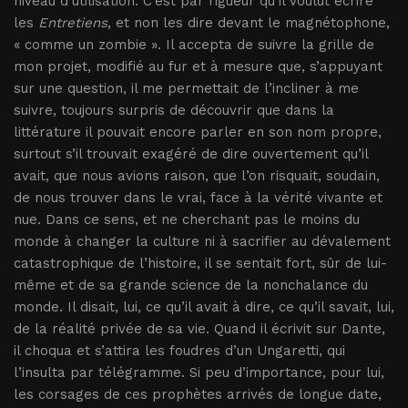
niveau d’utilisation. C’est par rigueur qu’il voulut écrire
les
Entretiens
, et non les dire devant le magnétophone,
« comme un zombie ». Il accepta de suivre la grille de
mon projet, modifié au fur et à mesure que, s’appuyant
sur une question, il me permettait de l’incliner à me
suivre, toujours surpris de découvrir que dans la
littérature il pouvait encore parler en son nom propre,
surtout s’il trouvait exagéré de dire ouvertement qu’il
avait, que nous avions raison, que l’on risquait, soudain,
de nous trouver dans le vrai, face à la vérité vivante et
nue. Dans ce sens, et ne cherchant pas le moins du
monde à changer la culture ni à sacrifier au dévalement
catastrophique de l’histoire, il se sentait fort, sûr de lui-
même et de sa grande science de la nonchalance du
monde. Il disait, lui, ce qu’il avait à dire, ce qu’il savait, lui,
de la réalité privée de sa vie. Quand il écrivit sur Dante,
il choqua et s’attira les foudres d’un Ungaretti, qui
l’insulta par télégramme. Si peu d’importance, pour lui,
les corsages de ces prophètes arrivés de longue date,