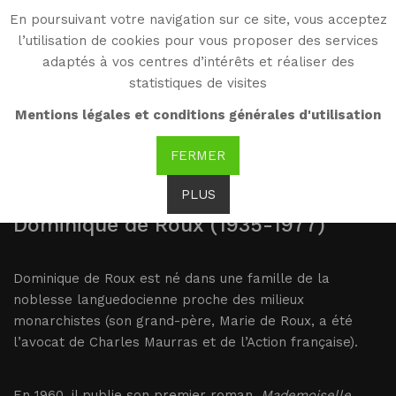
En poursuivant votre navigation sur ce site, vous acceptez
WG
l’utilisation de cookies pour vous proposer des services
Witold Gombrowicz
adaptés à vos centres d’intérêts et réaliser des
statistiques de visites
Dominique de Roux et
Mentions légales et conditions générales d'utilisation
les "Cahiers de l’Herne"
FERMER
PLUS
Dominique de Roux (1935-1977)
Dominique de Roux est né dans une famille de la
noblesse languedocienne proche des milieux
monarchistes (son grand-père, Marie de Roux, a été
l’avocat de Charles Maurras et de l’Action française).
En 1960, il publie son premier roman,
Mademoiselle