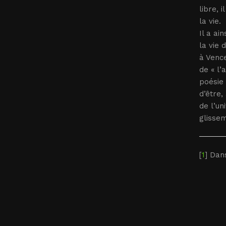
libre, 
la vie.
Il a ai
la vie 
à Vence
de « l’
poésie 
d’être,
de l’un
glisse
[
1
] Da