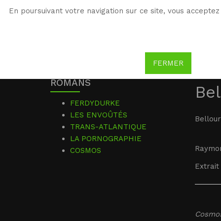
En poursuivant votre navigation sur ce site, vous acceptez 
WG
Witold Gombrowicz
FERMER
ROMANS
Bel
FERDYDURKE
LES ENVOÛTÉS
Bellour
TRANS-ATLANTIQUE
LA PORNOGRAPHIE
Raymon
COSMOS
Extrait 
Cosmo