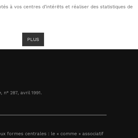
tés à vos centres d’intérêts et réaliser des statistiques de
ITS DE GOMBROWICZ
ACTUALITÉS
PLUS
e
, n° 287, avril 1991.
ux formes centrales : le « comme » associatif