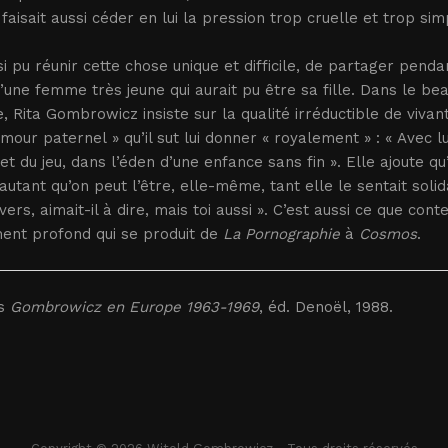
il faisait aussi céder en lui la pression trop cruelle et trop 
nsi pu réunir cette chose unique et difficile, de partager pen
d’une femme très jeune qui aurait pu être sa fille. Dans le bea
, Rita Gombrowicz insiste sur la qualité irréductible de viva
amour paternel » qu’il sut lui donner « royalement » : « Avec 
et du jeu, dans l’éden d’une enfance sans fin ». Elle ajoute qu’
 autant qu’on peut l’être, elle-même, tant elle le sentait soli
ivers, aimait-il à dire, mais toi aussi ». C’est aussi ce que con
ment profond qui se produit de
La Pornographie
à
Cosmos
.
ns
Gombrowicz en Europe 1963-1969
, éd. Denoël, 1988.