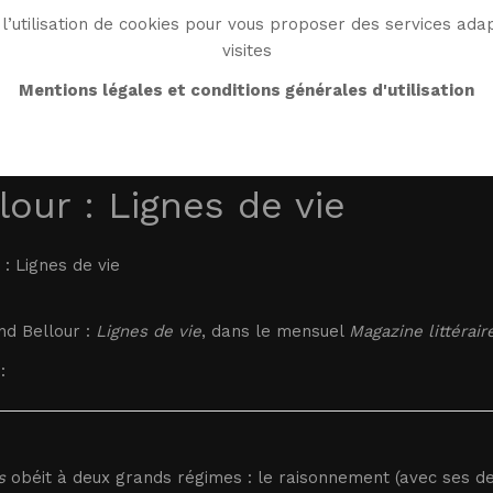
l’utilisation de cookies pour vous proposer des services adap
visites
BIO
OEUVRE
BIBLIO
MONDE WG
ENDRO
Mentions légales et conditions générales d'utilisation
lour : Lignes de vie
 : Lignes de vie
d Bellour :
Lignes de vie
, dans le mensuel
Magazine littérair
:
s
obéit à deux grands régimes : le raisonnement (avec ses de