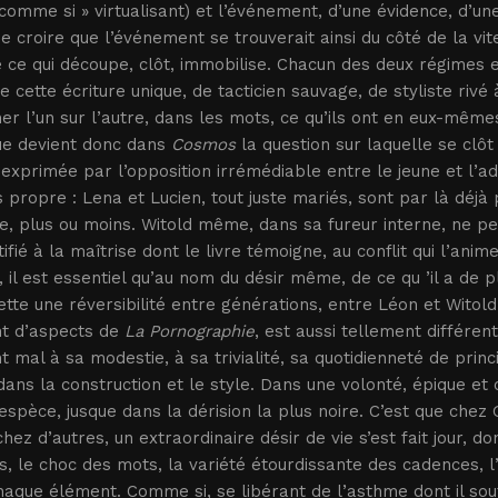
 comme si » virtualisant) et l’événement, d’une évidence, d’une
de croire que l’événement se trouverait ainsi du côté de la vit
 ce qui découpe, clôt, immobilise. Chacun des deux régimes e
e cette écriture unique, de tacticien sauvage, de styliste riv
er l’un sur l’autre, dans les mots, ce qu’ils ont en eux-même
ue devient donc dans
Cosmos
la question sur laquelle se clô
exprimée par l’opposition irrémédiable entre le jeune et l’ad
 propre : Lena et Lucien, tout juste mariés, sont par là déjà
e, plus ou moins. Witold même, dans sa fureur interne, ne pe
tifié à la maîtrise dont le livre témoigne, au conflit qui l’ani
, il est essentiel qu’au nom du désir même, de ce qu ’il a de p
ette une réversibilité entre générations, entre Léon et Witold
nt d’aspects de
La Pornographie
, est aussi tellement différe
t mal à sa modestie, à sa trivialité, sa quotidienneté de princip
ans la construction et le style. Dans une volonté, épique et
’espèce, jusque dans la dérision la plus noire. C’est que chez
chez d’autres, un extraordinaire désir de vie s’est fait jour, d
, le choc des mots, la variété étourdissante des cadences, l’é
aque élément. Comme si, se libérant de l’asthme dont il souf