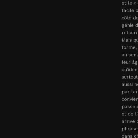
et le «
facile 
côté de
génie d
retourn
Mais q
forme, 
au sens
leur âg
qu’iden
surtout
aussi n
par ta
convien
passé d
et de l
arrive 
phrases
dans ch