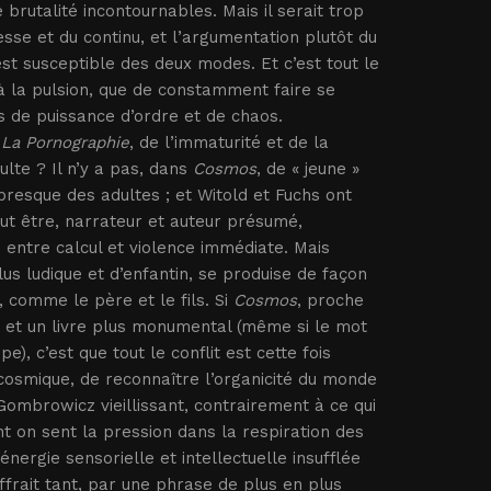
 brutalité incontournables. Mais il serait trop
esse et du continu, et l’argumentation plutôt du
st susceptible des deux modes. Et c’est tout le
é à la pulsion, que de constamment faire se
s de puissance d’ordre et de chaos.
t
La Pornographie
, de l’immaturité et de la
ulte ? Il n’y a pas, dans
Cosmos
, de « jeune »
 presque des adultes ; et Witold et Fuchs ont
ut être, narrateur et auteur présumé,
me entre calcul et violence immédiate. Mais
lus ludique et d’enfantin, se produise de façon
, comme le père et le fils. Si
Cosmos
, proche
nt et un livre plus monumental (même si le mot
e), c’est que tout le conflit est cette fois
 cosmique, de reconnaître l’organicité du monde
 Gombrowicz vieillissant, contrairement à ce qui
ont on sent la pression dans la respiration des
nergie sensorielle et intellectuelle insufflée
frait tant, par une phrase de plus en plus