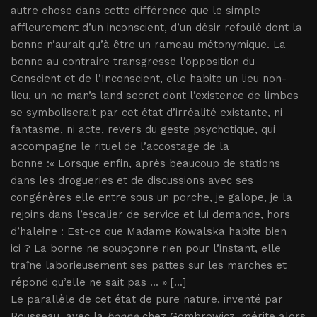
autre chose dans cette différence que le simple
affleurement d’un inconscient, d’un désir refoulé dont la
bonne n’aurait qu’à être un rameau métonymique. La
bonne au contraire transgresse l’opposition du
Conscient et de l’Inconscient, elle habite un lieu non-
lieu, un no man’s land secret dont l’existence de limbes
se symboliserait par cet état d’irréalité existante, ni
fantasme, ni acte, revers du geste psychotique, qui
accompagne le rituel de l’accostage de la
bonne :« Lorsque enfin, après beaucoup de stations
dans les drogueries et de discussions avec ses
congénères elle entre sous un porche, je galope, je la
rejoins dans l’escalier de service et lui demande, hors
d’haleine : Est-ce que Madame Kowalska habite bien
ici ? La bonne ne soupçonne rien pour l’instant, elle
traîne laborieusement ses pattes sur les marches et
répond qu’elle ne sait pas ... » [...]
Le parallèle de cet état de pure nature, inventé par
Rousseau, avec la
bonne
chez Gombrowicz, mérite alors