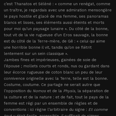
c’est Thanatos et Sélèné : « comme un renégat, comme
un traître, je regardais avec une admiration mensongère
le pays hostile et glacé de ma femme, ses panoramas
blancs et lisses, ses éléments aussi éteints et morts
pour moi qu’un paysage lunaire ». Du côté de la bonne,
tout vit de la vie rugueuse d’un Eros sauvage, la bonne
est du côté de la Terre-mère, de Gê : « celui qui aime
une horrible bonne il vit, tandis qu’on se flétrit
lentement sur un sein classique ».
Jambes fines et impérieuses, gainées de soie de
l’épouse ; mollets courts et ronds, nus ou gardant dans
leur écorce rugueuse de coton blanc un peu de leur
connivence originelle avec la Terre, telle est la bonne.
Costume, coutume. Ce partage ne serait autre que
l’opposition du
Nomos
et de la
Physis
, la séparation de
la culture et de la nature : et de fait, tout le pays de la
femme est régi par un ensemble de règles et de
conventions : ici règne l’arbitraire du signe :
Et comme
tout y était facile, accessible, il suffisait de signes