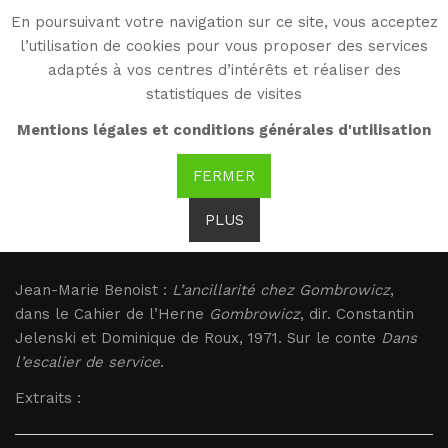
En poursuivant votre navigation sur ce site, vous acceptez
WG
l’utilisation de cookies pour vous proposer des services
Witold Gombrowicz
adaptés à vos centres d’intérêts et réaliser des
statistiques de visites
Benoist : L’ancillarité
Mentions légales et conditions générales d'utilisation
chez Gombrowicz
FERMER
PLUS
Benoist : L’ancillarité chez Gombrowicz
Jean-Marie Benoist :
L’ancillarité chez Gombrowicz
,
dans le Cahier de l’Herne
Gombrowicz
, dir. Constantin
Jelenski et Dominique de Roux, 1971. Sur le conte
Dans
l’escalier de service
.
Extraits :