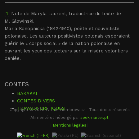
[
1
] Note de Maryla Laurent, traductrice du texte de
M. Glowinski.
Maria Konopnicka (1842-1910), poète et nouvelliste
polonaise. Les auteurs positivistes polonais espéraient
guérir le « corps social » de la nation polonaise en
ouvrant les yeux des lecteurs sur la misère volontiers
déniée.
CONTES
BAKAKAI
CONTES DIVERS
TRAVAUX CRITIQUES
Copyright © 2026 Witold Gombrowicz - Tous droits réservés
Alimenté et hébergé par
seekmarter.pt
|
Mentions légales
|