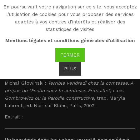
En poursuivant votre navigation sur ce site, vous acceptez
WG
l’utilisation de cookies pour vous proposer des services
Witold Gombrowicz
adaptés à vos centres d’intérêts et réaliser des
statistiques de visites
Glowinski : Un bourgeois
Mentions légales et conditions générales d'utilisation
dans les salons
FERMER
PLUS
Glowinski : Un bourgeois dans les salons
Michał Głowiński :
Terrible vendredi chez la comtesse. A
propos du "Festin chez la comtesse Fritouille"
, dans
Gombrowicz ou la Parodie constructive
, trad. Maryla
Laurent, éd. Noir sur Blanc, Paris, 2002.
Extrait :
Un bourgeois dans les salons, un petit paysan égaré