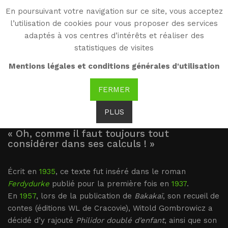
En poursuivant votre navigation sur ce site, vous acceptez
WG
l’utilisation de cookies pour vous proposer des services
Witold Gombrowicz
adaptés à vos centres d’intérêts et réaliser des
statistiques de visites
Philibert doublé d’enfant
Mentions légales et conditions générales d'utilisation
FERMER
Filibert dzieckiem podszyty
PLUS
« Oh, comme il faut toujours tout
considérer dans ses calculs ! »
Écrit en
1935
, ce texte fut inséré dans le roman
Ferdydurke
publié pour la première fois en
1937
.
En
1957
, lors de la publication de
Bakakaï
, son recueil de
contes (éditions WL de Cracovie), Witold Gombrowicz a
décidé d’y rajouté
Philidor doublé d’enfant
, ainsi que son