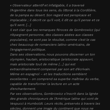
« Observateur attentif et infatigable, il a traversé
l’Argentine dans tous les sens, du littoral à la Cordillère,
de la pampa au désert. Son regard est perspicace et
implacable ; il décrit ce qu’il voit, il dit ce qu’il pense et ce
qu’il sent. […]
Il est clair que les remarques féroces de Gombrowicz (qui
n’épargnent personne, des classes aisées aux classes
populaires), ne sont pas le résultat, comme c’est le cas
chez beaucoup de romanciers latino-américains, de
l’engagement politique.
Dans ses observations, nous pouvons discerner un ton
olympien, hautain, aristocratique (aristocrate appauvri,
mais aristocrate tout de même […] qui est
extraordinairement compensé par son art d’écrivain.
Même en espagnol – et les traductions semblent
excellentes - on comprend sa superbe maîtrise du verbe,
capable de transformer la lecture en un acte
d’enchantement.
Par ses observations, Gombrowicz s’inscrit dans la lignée
des grands chroniqueurs de l’Amérique latine qui vont de
Vespucci à Humboldt. Leurs récits, préservés à travers les
siècles, donnent une image du continent que nous ne