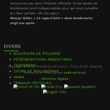
retrouvons pas dans l’Histoire officielle. Et les textes de
Gombrowicz sont indispensables pour qui veut connaître
la « face cachée » de nos pays.»
Moacyr Scliar, « Le regard latin » dans
Gombrowicz
vingt ans après
DIVERS
SOUVENIRS DE POLOGNE
PÉRÉGRINATIONS ARGENTINES
TESTAMENT
Copyright © 2026 Witold Gombrowicz - Tous droits réservés
COURS DE PHILOSOPHIE
Alimenté et hébergé par
seekmarter.pt
VARIA
|
Mentions légales
|
TRAVAUX CRITIQUES