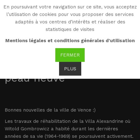
En poursuivant votre navigation sur ce site, vous acceptez
WG
l’utilisation de cookies pour vous proposer des services
Witold Gombrowicz
adaptés à vos centres d’intérêts et réaliser des
statistiques de visites
01.02.2017 : La Villa
Mentions légales et conditions générales d'utilisation
Alexandrine où habitait
FERMER
Witold Gombrowicz fait
PLUS
peau neuve
Bonnes nouvelles de la ville de Vence :)
Les travaux de réhabilitation de la Villa Alexandrine où
Witold Gombrowicz a habité durant les dernières
années de sa vie (1964-1969) se poursuivent activement.