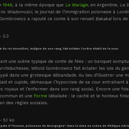
en
1946
, à la même époque que
Le Mariage
, en Argentine,
Le 
ans
Wiadomości
, le journal de l’immigration polonaise à Londr
 Gombrowicz a rajouté ce conte à son recueil
Bakakaï
lors de 
é du roi Gnouillon, indigne de son rang, fait éclater l’ordre établi de la cour.
nt une scène typique de conte de fées : un banquet somptue
archiduchesse, Witold Gombrowicz fait éclater les lois du gen
ypé dans une grotesque débandade. Au lieu d’illustrer une 
laid et cupide, démasque l’hypocrisie de sa cour entraînant à 
es royaux et l’enfermer dans son rang social. Encore une fo
u commun et une
Forme
idéalisée : le caché et le honteux fini
an des règles sociales.
oyale d’"Yvonne, princesse de Bourgogne" dans la mise en scène de Philippe Adrie