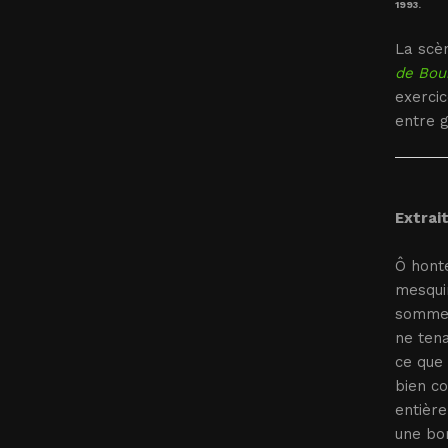
1993.
La scè
de Bou
exercic
entre g
Extrait
Ô honte
mesquin
sommes 
ne tena
ce que 
bien co
entière
une bo