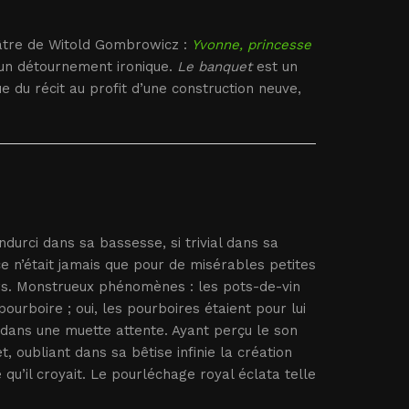
éâtre de Witold Gombrowicz :
Yvonne, princesse
 un détournement ironique.
Le banquet
est un
 du récit au profit d’une construction neuve,
ndurci dans sa bassesse, si trivial dans sa
ce n’était jamais que pour de misérables petites
ers. Monstrueux phénomènes : les pots-de-vin
pourboire ; oui, les pourboires étaient pour lui
a dans une muette attente. Ayant perçu le son
t, oubliant dans sa bêtise infinie la création
 qu’il croyait. Le pourléchage royal éclata telle