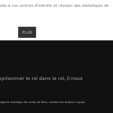
tés à vos centres d’intérêts et réaliser des statistiques de
ITS DE GOMBROWICZ
ACTUALITÉS
PLUS
prisonner le roi dans le roi, il nous
’imagerie classique de conte de fées, comme les drames royaux