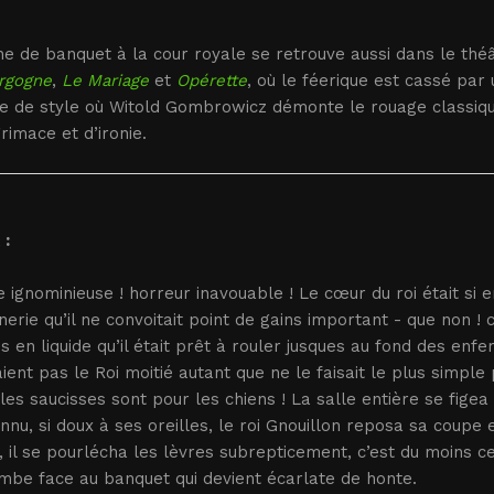
ne de banquet à la cour royale se retrouve aussi dans le th
rgogne
,
Le Mariage
et
Opérette
, où le féerique est cassé par
e de style où Witold Gombrowicz démonte le rouage classique
rimace et d’ironie.
 :
 ignominieuse ! horreur inavouable ! Le cœur du roi était si e
erie qu’il ne convoitait point de gains important - que non ! 
en liquide qu’il était prêt à rouler jusques au fond des enf
ient pas le Roi moitié autant que ne le faisait le plus simple 
les saucisses sont pour les chiens ! La salle entière se fige
nnu, si doux à ses oreilles, le roi Gnouillon reposa sa coupe e
, il se pourlécha les lèvres subrepticement, c’est du moins ce
mbe face au banquet qui devient écarlate de honte.