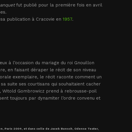
banquet
fut publié pour la première fois en avril
es.
sa publication à Cracovie en
1957
.
ux à l’occasion du mariage du roi Gnouillon
re, en faisant déraper le récit de son niveau
morale exemplaire, le récit raconte comment un
sa suite ses courtisans qui souhaitaient cacher
is, Witold Gombrowicz prend à rebrousse-poil
ssent toujours par dynamiter l’ordre convenu et
n, Paris 2004, et dans celle de Jacek Bunsch, Odense Teater,