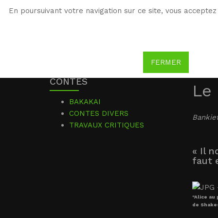
En poursuivant votre navigation sur ce site, vous acceptez 
WG
Witold Gombrowicz
FERMER
CONTES
Le
BAKAKAI
CONTES DIVERS
Bankie
TRAVAUX CRITIQUES
« Il n
faut e
"Alice au
de Shake