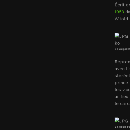
Écrit 
1953
d
Witold
La cupidit
Reprena
avec l’
stéréot
prince 
les vic
un lie
le carc
La cour r