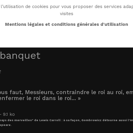
l’utilisation de cookies pour vous proposer des services adap
visites
BIO
OEUVRE
BIBLIO
MONDE WG
ENDRO
Mentions légales et conditions générales d'utilisation
 banquet
t
ous faut, Messieurs, contraindre le roi au roi, em
nfermer le roi dans le roi... »
 pays des merveilles" de Lewis Carroll : à sa façon, Gombrowicz détourne aussi l
speare.