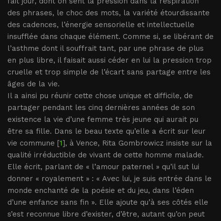
fait jour, dont on sent la pression dans la respiration
des phrases, le choc des mots, la variété étourdissante
des cadences, l’énergie sensorielle et intellectuelle
insufflée dans chaque élément. Comme si, se libérant de
l’asthme dont il souffrait tant, par une phrase de plus
en plus libre, il faisait aussi céder en lui la pression trop
cruelle et trop simple de l’écart sans partage entre les
âges de la vie.
Il a ainsi pu réunir cette chose unique et difficile, de
partager pendant les cinq dernières années de son
existence la vie d’une femme très jeune qui aurait pu
être sa fille. Dans le beau texte qu’elle a écrit sur leur
vie commune [
1
], à Vence, Rita Gombrowicz insiste sur la
qualité irréductible de vivant de cette homme malade.
Elle écrit, parlant de « l’amour paternel » qu’il sut lui
donner « royalement » : « Avec lui, je suis entrée dans le
monde enchanté de la poésie et du jeu, dans l’éden
d’une enfance sans fin ». Elle ajoute qu’à ses côtés elle
s’est reconnue libre d’exister, d’être, autant qu’on peut