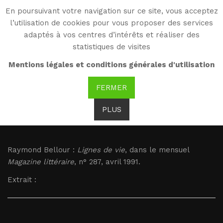
En poursuivant votre navigation sur ce site, vous acceptez
WG
l’utilisation de cookies pour vous proposer des services
Witold Gombrowicz
adaptés à vos centres d’intérêts et réaliser des
statistiques de visites
Bellour : Lignes de vie
Mentions légales et conditions générales d'utilisation
FERMER
Brak tłumaczenia
PLUS
Bellour : Lignes de vie
Raymond Bellour :
Lignes de vie
, dans le mensuel
Magazine littéraire
, n° 287, avril 1991.
Extrait :