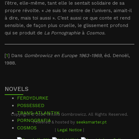
l’être, elle-même, tant elle le sentait solidaire de sa
propre révolte. « Je suis le centre de l’univers, aimait-il
à dire, mais toi aussi ». C’est aussi ce que conte et rend
sensible, de façon plus cruelle, le glissement profond
qui se produit de
La Pornographie
à
Cosmos
.
[
1
] Dans
Gombrowicz en Europe 1963-1969
, éd. Denoël,
1988.
NOVELS
FERDYDURKE
POSSESSED
TRANS-ATLANTYK
Copyright © 2026 Witold Gombrowicz. All Rights Reserved.
PORNOGRAFIA
Powered & hosted by
seeksmarter.pt
COSMOS
|
Legal Notice
|