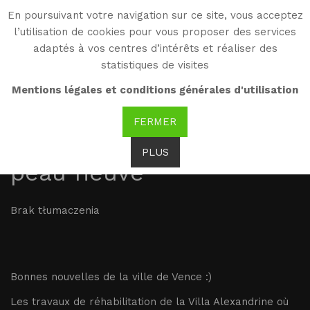
En poursuivant votre navigation sur ce site, vous acceptez
WG
l’utilisation de cookies pour vous proposer des services
Witold Gombrowicz
adaptés à vos centres d’intérêts et réaliser des
statistiques de visites
01.02.2017 : La Villa
Mentions légales et conditions générales d'utilisation
Alexandrine où habitait
FERMER
Witold Gombrowicz fait
PLUS
peau neuve
Brak tłumaczenia
Bonnes nouvelles de la ville de Vence :)
Les travaux de réhabilitation de la Villa Alexandrine où