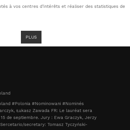
tés à vos centres d’intérêts et réaliser des statistiques de
ITS DE GOMBROWICZ
ACTUALITÉS
PLUS
oland
land #Polonia #Nominowani #Nominés
rczyk, Łukasz Zawada FR: Le lauréat sera
 15 de septiembre. Jury : Ewa Graczyk, Jerzy
/Sercetario/secretary: Tomasz Tyczyński-