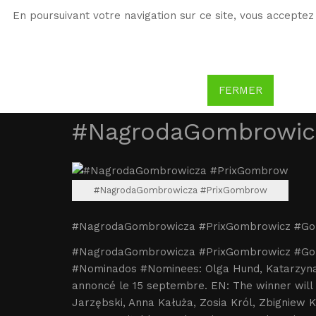
En poursuivant votre navigation sur ce site, vous acceptez 
WG
Witold Gombrowicz
FERMER
#NagrodaGombrowic
#NagrodaGombrowicza #PrixGombrow
#NagrodaGombrowicza #PrixGombrowicz #Go
#NagrodaGombrowicza #PrixGombrowicz #Go
#Nominados #Nominees: Olga Hund, Katarzyna
annoncé le 15 septembre. EN: The winner will
Jarzębski, Anna Kałuża, Zosia Król, Zbigniew 