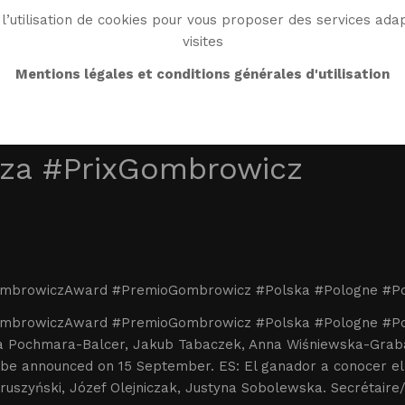
l’utilisation de cookies pour vous proposer des services adap
visites
BIO
OEUVRE
BIBLIO
MONDE WG
ENDRO
Mentions légales et conditions générales d'utilisation
za #PrixGombrowicz
mbrowiczAward #PremioGombrowicz #Polska #Pologne #P
mbrowiczAward #PremioGombrowicz #Polska #Pologne #Po
 Pochmara-Balcer, Jakub Tabaczek, Anna Wiśniewska-Graba
 be announced on 15 September. ES: El ganador a conocer el
Kruszyński, Józef Olejniczak, Justyna Sobolewska. Secrétaire