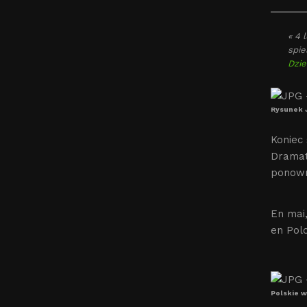
« 4 
spie
Dzie
Rysunek 
Koniec 
Dramaty
ponown
En mai
en Polo
Polskie w