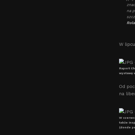
znac
na p
szcz
Rol
W lipc
Raport Ch
wystawę w
Od pocz
na libe
W czerwcu
także ins
(donde pe