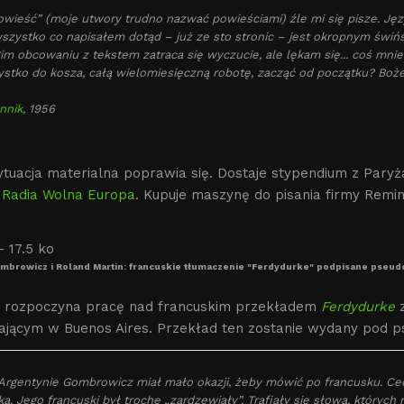
owieść” (moje utwory trudno nazwać powieściami) źle mi się pisze. Języ
szystko co napisałem dotąd – już ze sto stronic – jest okropnym świń
im obcowaniu z tekstem zatraca się wyczucie, ale lękam się... coś mnie
stko do kosza, całą wielomiesięczną robotę, zacząć od początku? Boże! A 
nnik
, 1956
ytuacja materialna poprawia się. Dostaje stypendium z Pary
i
Radia Wolna Europa
. Kupuje maszynę do pisania firmy Remin
mbrowicz i Roland Martin: francuskie tłumaczenie "Ferdydurke" podpisane pseu
 rozpoczyna pracę nad francuskim przekładem
Ferdydurke
z
ającym w Buenos Aires. Przekład ten zostanie wydany pod 
Argentynie Gombrowicz miał mało okazji, żeby mówić po francusku. 
ka. Jego francuski był trochę „zardzewiały”. Trafiały się słowa, któryc