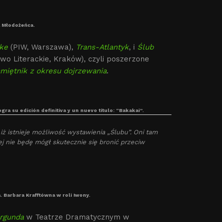
a Młodożeńca.
ke
(PIW, Warszawa),
Trans-Atlantyk
, i
Ślub
o Literackie, Kraków), czyli poszerzone
miętnik z okresu dojrzewania
.
ra su edición definitiva y un nuevo título: “Bakakai”.
 iż istnieje możliwość wystawienia „Ślubu”. Oni tam
ej nie będę mógł skutecznie się bronić przeciw
 Barbara Krafftówna w roli Iwony.
urgunda
w Teatrze Dramatycznym w