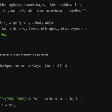
ideologicznym uścisku, w jakim znajdował się
k w przypadku Witolda Gombrowicza – możliwość
kiej współpracy z instytucjami
je kontrakt z wydawcami krajowymi na wydanie
ubu
.
ności. Imre Nagy rozmawia z tłumami.
esiące, potem w Goya i Mar del Plata.
ka (1953-1956)
. W Polsce dzieło to nie będzie
urowanej.