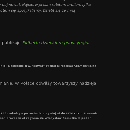
e pojmował. Najpierw ja sam robiłem brulion, tylko
em się spotykaliśmy. Dzielił się ze mną
 publikuje
Filiberta dzieckiem podszytego
.
niej. Następuje tzw. "odwilż". Plakat Mirosława Adamczyka na
mianie. W Polsce odwilży towarzyszy nadzieja
 do władzy – pozostanie przy niej aż do 1970 roku. Stanowią
Poznan provocan el regreso de Władysław Gomułka al poder