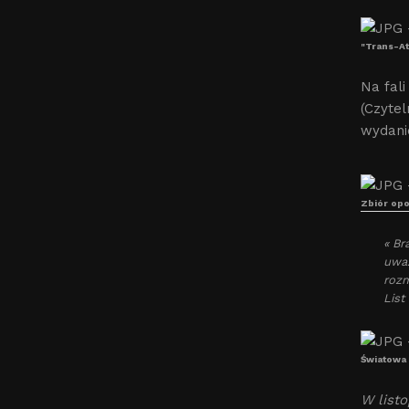
"Trans-At
Na fali
(Czyte
wydani
Zbiór opo
« Br
uważ
rozm
List
Światowa 
W list