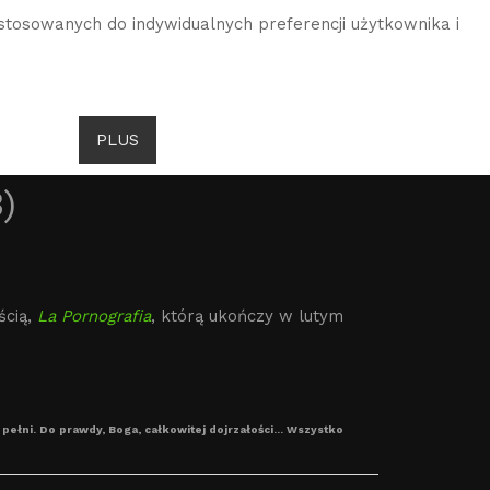
stosowanych do indywidualnych preferencji użytkownika i
DROITS DE GOMBROWICZ
AKTUALNOŚCI
PLUS
JĘZYK
)
ścią,
La Pornografia
, którą ukończy w lutym
ełni. Do prawdy, Boga, całkowitej dojrzałości... Wszystko