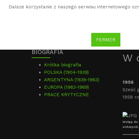
Dalsze korzystanie z naszego serwisu internetowego ozn
WG
Witold Gombrowicz
FERMER
BIOGRAFIA
W d
Krótka biografia
POLSKA (1904-1939)
ARGENTYNA (1939-1963)
1956
­
EUROPA (1963-1969)
Sześć g
PRACE KRYTYCZNE
1958 ro
Wstęp do 
uchwycić,