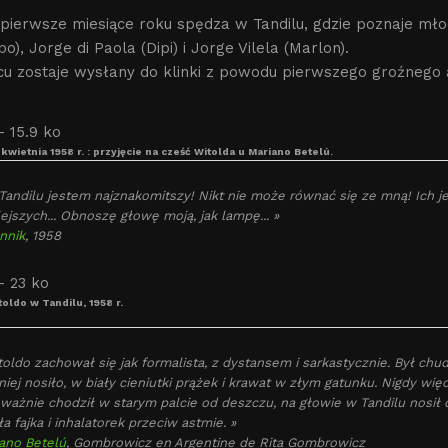
pierwsze miesiące roku spędza w Tandilu, gdzie poznaje mło
o), Jorge di Paola (Dipi) i Jorge Vilela (Marlon).
u zostaje wysłany do klinki z powodu pierwszego groźnego 
 kwietnia 1958 r. : przyjęcie na cześć Witolda u Mariano Betelú.
Tandilu jestem najznakomitszy! Nikt nie może równać się ze mną! Ich je
ejszych... Obnoszę głowę moją, jak lampę... »
nnik
, 1958
oldo w Tandilu, 1958 r.
toldo zachował się jak formalista, z dystansem i sarkastycznie. Był chud
iej nosiło, w biały cieniutki prążek i krawat w złym gatunku. Nigdy więc
ważnie chodził w starym palcie od deszczu, na głowie w Tandilu nosił 
ła fajka i inhalatorek przeciw astmie. »
ano Betelú
,
Gombrowicz en Argentine
de Rita Gombrowicz