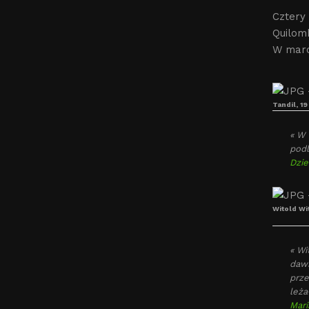
Cztery 
Quilomb
W marc
Tandil, 19
« W 
podl
Dzie
Witold Wit
« Wi
dawn
prze
leża
Mari