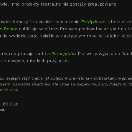
ie. Inne projekty teatralne nie zostały zrealizowane.
wicz kończy francuskie tłumaczenie
Ferdydurke
które prze
is Bondy
publikuje w piśmie Preuves pochwalny artykuł na te
do wydania całej książki w następnym roku, w kolekcji «Les
cały rok pracuje nad
La Pornografia
. Pierwszy wyjazd do Tandi
zie nowych, młodych przyjaciół.
dil wygląda stąd, z góry, jak oblężony prehistorią – potrzaskanymi góra
yłem rozkoszne śniadanko. Ale czuję się niepewnie, obco, dolega mi to 
nnik
, 1958
siaj.