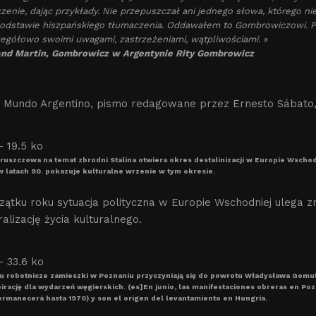
zenie, dając przykłady. Nie przepuszczał ani jednego słowa, którego ni
odstawie hiszpańskiego tłumaczenia. Oddawałem to Gombrowiczowi. Pot
egółowo swoimi uwagami, zastrzeżeniami, wątpliwościami. »
and Martin, Gombrowicz w Argentynie Rity Gombrowicz
u Mundo Argentino, pismo redagowane przez Ernesto Sábato,
ruszczowa na temat zbrodni Stalina otwiera okres destalinizacji w Europie Wschod
 latach 90. pokazuje kulturalne wrzenie w tym okresie.
ątku roku sytuacja polityczna w Europie Wschodniej ulega z
ralizację życia kulturalnego.
 robotnicze zamieszki w Poznaniu przyczyniają się do powrotu Władysława Gomułki
pirację dla wydarzeń węgierskich. (es]En junio, las manifestaciones obreras en 
rmanecerá hasta 1970) y son el origen del levantamiento en Hungría.