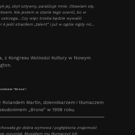
k jej, zbyt sztywny, paraliżuje mnie. Obawiam się,
stwem. Nie jestem w stanie tego ocenić, bo w
 ostrzega... Czy więc trzeba będzie wywalić
jeśli straciłem „talent” i już w ogóle nigdy nic...
ża, z Kongresu Wolności Kultury w Nowym
gton.
donimem "Brone".
 Rolandem Martin, dziennikarzem i tłumaczem
pseudonimem „Brone” w 1958 roku.
Cechowała go dobra wymowa i pogłębiona znajomość
h nie rozumiał. Musiałem mu tłumaczyć ich