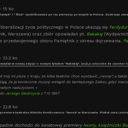
lantyk" i " Ślub" opublikowane po raz pierwszy po wojnie w Polsce. Ilustracje Jan
 liberalizacji życia politycznego w Polsce ukazują się
Ferdydur
lnik, Warszawa) oraz zbiór opowiadań pt.
Bakakaj
(Wydawnictw
e przedwojennego zbioru Pamiętnik z okresu dojrzewania.
Pa
wiadań w nowej edycji i z nowym tytułem "Bakakaj". (es]La colección de cuentos log
at mój mi pisze z Kraju, że kilka teatrów chce wystawić „Iwonę”, a także
ają, że ja koniecznie muszę wstąpić do tamtejszego Zaiksu, gdyż inacz
aitym nadużyciom. »
 do
Jerzego Giedroycia
z 7 III 1957
premiera teatralna Witolda Gombrowicza: "Iwona" w Warszawie. Plakat Jana Lenica.
opadzie dochodzi do światowej premiery
Iwony, księżniczki B