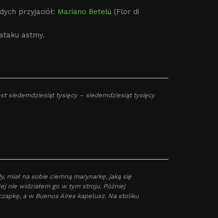
dych przyjaciół:
Mariano Betelú
(Flor di
ataku astmy.
st siedemdziesiąt tysięcy – siedemdziesiąt tysięcy
y, miał na sobie ciemną marynarkę, jaką się
ej nie widziałem go w tym stroju. Później
czapkę, a w Buenos Aires kapelusz. Na stoliku