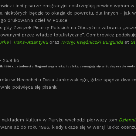
icz i inni pisarze emigracyjni dostrzegają pewien wyłom w 
Dla niektórych będzie to okazja do powrotu, dla innych – ja
ego drukowania dzieł w Polsce.
 gdy Związek Pisarzy Polskich na Obczyźnie zabrania „wszel
lowanymi przez władze totalistyczne”, Gombrowicz podpisu
urke
i
Trans-Atlantyku
oraz
Iwony, księżniczki Burgunda
et
Śl
ik 1956 r. : studenci z flagami węgierską i polską domagają się w Budapeszcie wol
 roku w Necochei u Dusia Jankowskiego, gdzie spędza dwa mi
wnie poświęca się pisaniu.
 nakładem Kultury w Paryżu wychodzi pierwszy tom
Dzienni
owane aż do roku 1986, kiedy ukaże się w wersji lekko ocenz