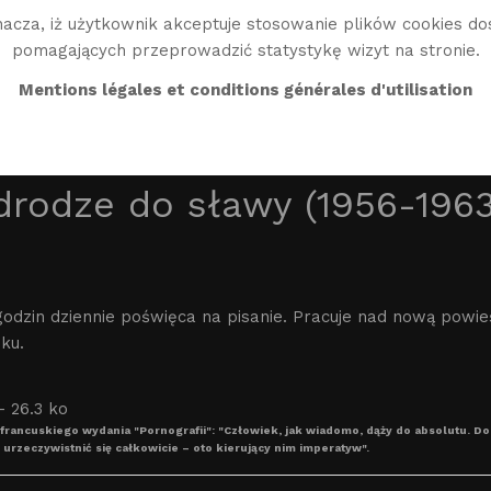
acza, iż użytkownik akceptuje stosowanie plików cookies do
pomagających przeprowadzić statystykę wizyt na stronie.
BIO
TWÓRCZOŚĆ
BIBLIO
ŚWIAT WG
EN
Mentions légales et conditions générales d'utilisation
rodze do sławy (1956-1963
odzin dziennie poświęca na pisanie. Pracuje nad nową powie
ku.
francuskiego wydania "Pornografii": "Człowiek, jak wiadomo, dąży do absolutu. Do p
 urzeczywistnić się całkowicie – oto kierujący nim imperatyw".