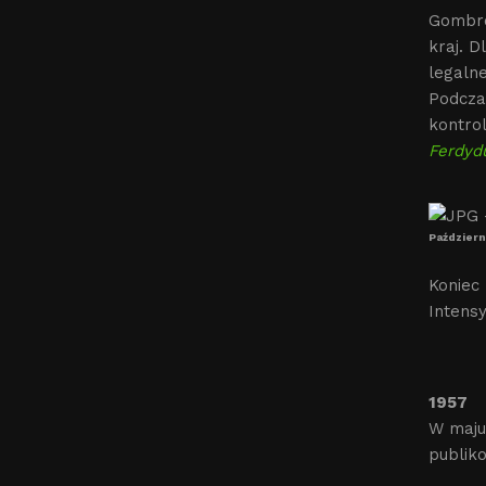
Gombrow
kraj. 
legaln
Podczas
kontro
Ferdyd
Październ
Koniec
Intensy
1957
W maju
publik