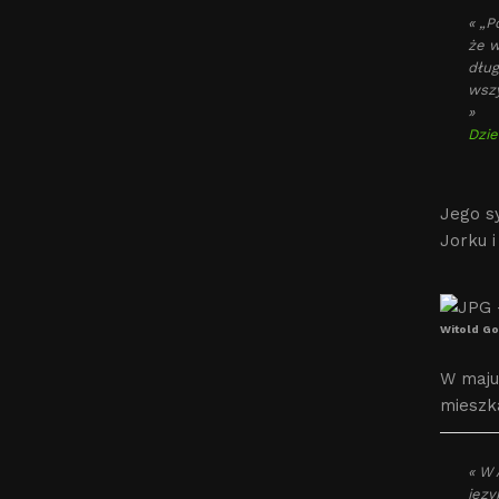
« „P
że w
dług
wszy
»
Dzie
Jego s
Jorku 
Witold Go
W maju
mieszk
« W 
języ