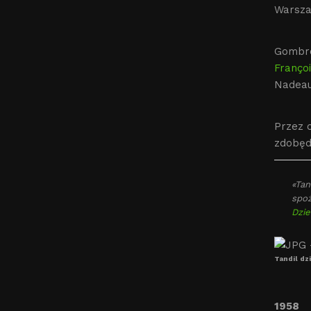
Warszaw
Gombro
Franço
Nadeau 
Przez 
zdobęd
«Tan
spoż
Dzie
Tandil dzi
1958