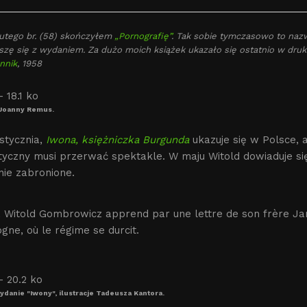
lutego br. (58) skończyłem
„Pornografię”
. Tak sobie tymczasowo to nazw
szę się z wydaniem. Za dużo moich książek ukazało się ostatnio w druk
nnik
, 1958
Joanny Remus.
stycznia,
Iwona, księżniczka Burgunda
ukazuje się w Polsce, a
czny musi przerwać spektakle. W maju Witold dowiaduje się z
ie zabronione.
, Witold Gombrowicz apprend par une lettre de son frère Ja
gne, où le régime se durcit.
ydanie "Iwony", ilustracje Tadeusza Kantora.