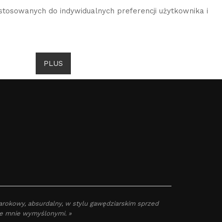
stosowanych do indywidualnych preferencji użytkownika i
DROITS DE GOMBROWICZ
AKTUALNOŚCI
PLUS
JĘZYK
barokowy, absurdalny, w stylu gawędziarskim sprzed
ze mnie wymyślonymi. »