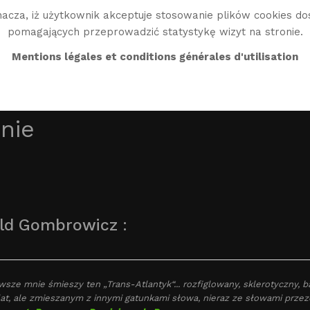
acza, iż użytkownik akceptuje stosowanie plików cookies do
pomagających przeprowadzić statystykę wizyt na stronie.
BIO
TWÓRCZOŚĆ
BIBLIO
ŚWIAT WG
EN
Mentions légales et conditions générales d'utilisation
nie
ld Gombrowicz :
wsze mnie śmieszy ten „Trans-Atlantyk“... rozfiglowany, sklerotyczny, 
lat, ale zmieszanym z innymi gatunkami słowa, nieraz ze słowami prze