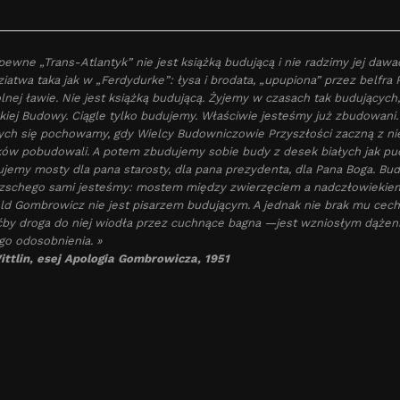
pewne „Trans-Atlantyk” nie jest książką budującą i nie radzimy jej daw
ziatwa taka jak w „Ferdydurke”: łysa i brodata, „upupiona” przez belfr
lnej ławie. Nie jest książką budującą. Żyjemy w czasach tak budującyc
kiej Budowy. Ciągle tylko budujemy. Właściwie jesteśmy już zbudowani
ych się pochowamy, gdy Wielcy Budowniczowie Przyszłości zaczną z ni
ów pobudowali. A potem zbudujemy sobie budy z desek białych jak pu
jemy mosty dla pana starosty, dla pana prezydenta, dla Pana Boga. Bu
zschego sami jesteśmy: mostem między zwierzęciem a nadczłowiekie
ld Gombrowicz nie jest pisarzem budującym. A jednak nie brak mu cech
by droga do niej wiodła przez cuchnące bagna —jest wzniosłym dąże
o odosobnienia. »
ittlin, esej Apologia Gombrowicza, 1951