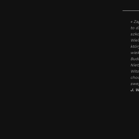
« Za
to d
szko
Wiel
któr
wiek
Budu
Niet
Wito
choć
sweg
J. W