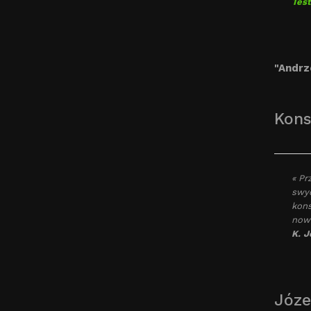
Tes
"Andrz
Kons
« Pr
swyc
kons
nowo
K. J
Józef