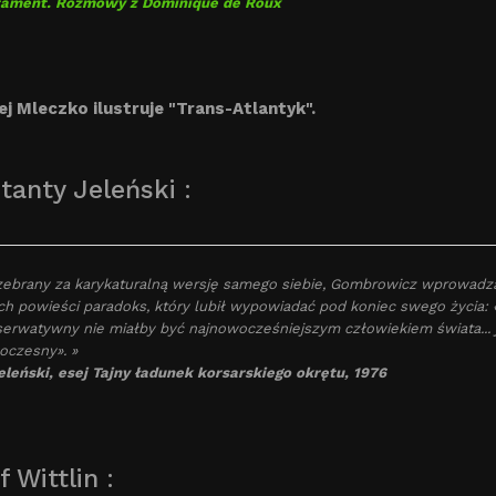
tament. Rozmowy z Dominique de Roux
ej Mleczko ilustruje "Trans-Atlantyk".
tanty Jeleński :
zebrany za karykaturalną wersję samego siebie, Gombrowicz wprowadza 
h powieści paradoks, który lubił wypowiadać pod koniec swego życia: «
erwatywny nie miałby być najnowocześniejszym człowiekiem świata... j
czesny». »
eleński, esej Tajny ładunek korsarskiego okrętu, 1976
 Wittlin :