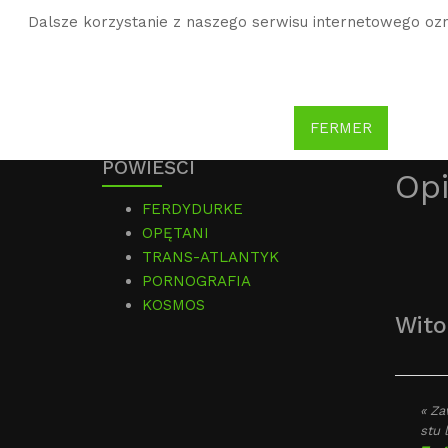
Dalsze korzystanie z naszego serwisu internetowego ozn
WG
Witold Gombrowicz
FERMER
POWIEŚCI
Opi
FERDYDURKE
OPĘTANI
TRANS-ATLANTYK
PORNOGRAFIA
KOSMOS
Wito
« Za
stu 