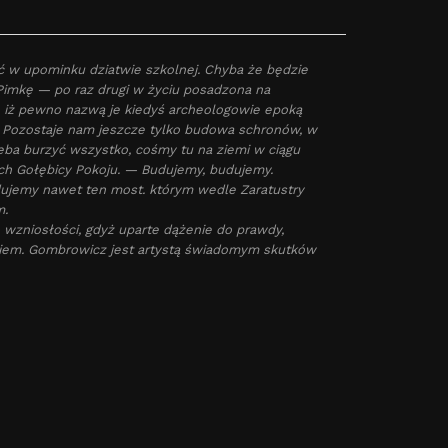
ać w upominku dziatwie szkolnej. Chyba że będzie
a Pimkę — po raz drugi w życiu posadzona na
h, iż pewno nazwą je kiedyś archeologowie epoką
. Pozostaje nam jeszcze tylko budowa schronów, w
eba burzyć wszystko, cośmy tu na ziemi w ciągu
ch Gołębicy Pokoju. — Budujemy, budujemy.
dujemy nawet ten most. którym wedle Zaratustry
m.
 wzniosłości, gdyż uparte dążenie do prawdy,
niem. Gombrowicz jest artystą świadomym skutków