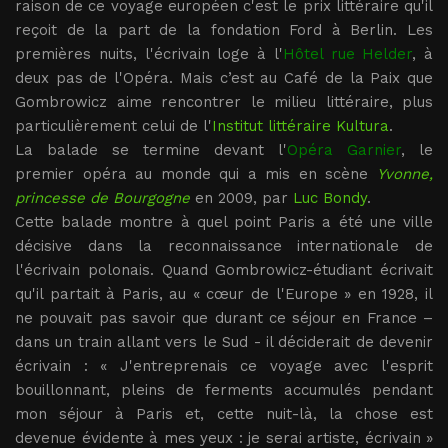
raison de ce voyage européen c'est le prix littéraire qu'il
reçoit de la part de la fondation Ford à Berlin. Les
premières nuits, l'écrivain loge à l'
Hôtel rue Helder
, à
deux pas de l'Opéra. Mais c’est au Café de la Paix que
Gombrowicz aime rencontrer le milieu littéraire, plus
particulièrement celui de l'
Institut littéraire Kultura
.
La balade se termine devant l'
Opéra Garnier
, le
premier opéra au monde qui a mis en scène
Yvonne,
princesse de Bourgogne
en 2009, par
Luc Bondy
.
Cette balade montre à quel point Paris a été une ville
décisive dans la reconnaissance internationale de
l'écrivain polonais. Quand Gombrowicz-étudiant écrivait
qu'il partait à Paris, au « cœur de l'Europe » en 1928, il
ne pouvait pas savoir que durant ce séjour en France –
dans un train allant vers le Sud - il déciderait de devenir
écrivain : « J'entreprenais ce voyage avec l'esprit
bouillonnant, pleins de ferments accumulés pendant
mon séjour à Paris et, cette nuit-là, la chose est
devenue évidente à mes yeux : je serai artiste, écrivain »