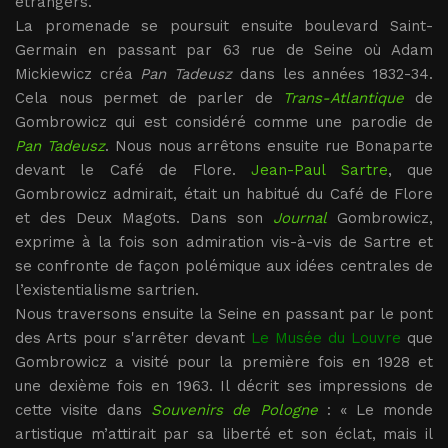
étrangers.
La promenade se poursuit ensuite boulevard Saint-
Germain en passant par 63 rue de Seine où Adam
Mickiewicz créa
Pan Tadeusz
dans les années 1832-34.
Cela nous permet de parler de
Trans-Atlantique
de
Gombrowicz qui est considéré comme une parodie de
Pan Tadeusz
. Nous nous arrêtons ensuite rue Bonaparte
devant le Café de Flore.
Jean-Paul Sartre
, que
Gombrowicz admirait, était un habitué du Café de Flore
et des Deux Magots. Dans son
Journal
Gombrowicz,
exprime à la fois son admiration vis-à-vis de Sartre et
se confronte de façon polémique aux idées centrales de
l’existentialisme sartrien.
Nous traversons ensuite la Seine en passant par le pont
des Arts pour s'arrêter devant
Le Musée du Louvre
que
Gombrowicz a visité pour la première fois en 1928 et
une dexième fois en 1963. Il décrit ses impressions de
cette visite dans
Souvenirs de Pologne
: « Le monde
artistique m’attirait par sa liberté et son éclat, mais il