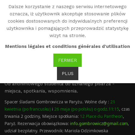
Dalsze korzystanie z naszego serwisu internetowego
WG
oznacza, iż użytkownik akceptuje stosowanie plików
Witold Gombrowicz
cookies dostosowanych do indywidualnych preferencji
użytkownika i pomagających przeprowadzić statystykę
wizyt na stronie.
29.03.2018, City tour
Mentions légales et conditions générales d'utilisation
Gombrowicz w Paryżu
FERMER
PLUS
Od anonimowego studenta do uznanego pisarza -
miejsca, spotkania, wspomnienia.
Spacer śladami Gombrowicza w Paryżu. Wolne daty :
21
kwietnia (po
francusku)
i
26 maja (po polsku) o godz.11:15
, czas
trwania 2 godziny, Miejsce spotkania:
12 Place du Pantheon
,
Paryż.
Rezerwacja obowiązkowa:
info.gombrowicz@gmail.com
,
udział bezpłatny. Przewodnik: Mariola Odzimkowska