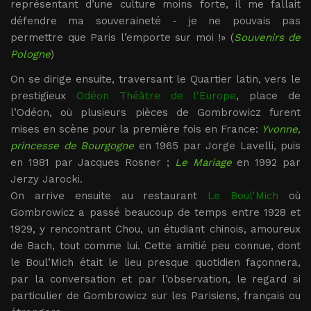
représentant d’une culture moins forte, il me fallait
défendre ma souveraineté - je ne pouvais pas
permettre que Paris l’emporte sur moi !» (
Souvenirs de
Pologne
)
On se dirige ensuite, traversant le Quartier latin, vers le
prestigieux
Odéon Théâtre de l'Europe
, place de
l’Odéon, où plusieurs pièces de Gombrowicz furent
mises en scène pour la première fois en France:
Yvonne,
princesse de Bourgogne
en 1965 par Jorge Lavelli, puis
en 1981 par Jacques Rosner ;
Le Mariage
en 1992 par
Jerzy Jarocki.
On arrive ensuite au restaurant
Le Boul'Mich
où
Gombrowicz a passé beaucoup de temps entre 1928 et
1929, y rencontrant Chou, un étudiant chinois, amoureux
de Bach, tout comme lui. Cette amitié peu connue, dont
le Boul’Mich était le lieu presque quotidien façonnera,
par la conversation et par l’observation, le regard si
particulier de Gombrowicz sur les Parisiens, français ou