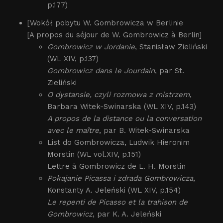
p.177)
[Wokół pobytu W. Gombrowicza w Berlinie
[A propos du séjour de W. Gombrowicz à Berlin]
Gombrowicz w Jordanie
, Stanisław Zieliński
(WL XIV, p.137)
Gombrowicz dans le Jourdain
, par St.
Zieliński
O dystansie, czyli rozmowa z mistrzem
,
Barbara Witek-Swinarska (WL XIV, p.143)
A propos de la distance ou la conversation
avec le maître
, par B. Witek-Swinarska
List do Gombrowicza, Ludwik Hieronim
Morstin (WL vol.XIV, p.151)
Lettre à Gombrowicz de L. H. Morstin
Pokajanie Picassa i zdrada Gombrowicza
,
Konstanty A. Jeleński (WL XIV, p.154)
Le repenti de Picasso et la trahison de
Gombrowicz
, par K. A. Jeleński