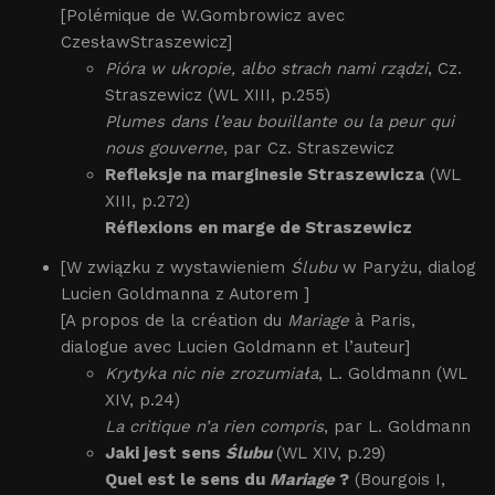
[Polémique de W.Gombrowicz avec
CzesławStraszewicz]
Pióra w ukropie, albo strach nami rządzi
, Cz.
Straszewicz (WL XIII, p.255)
Plumes dans l’eau bouillante ou la peur qui
nous gouverne
, par Cz. Straszewicz
Refleksje na marginesie Straszewicza
(WL
XIII, p.272)
Réflexions en marge de Straszewicz
[W związku z wystawieniem
Ślubu
w Paryżu, dialog
Lucien Goldmanna z Autorem ]
[A propos de la création du
Mariage
à Paris,
dialogue avec Lucien Goldmann et l’auteur]
Krytyka nic nie zrozumiała
, L. Goldmann (WL
XIV, p.24)
La critique n’a rien compris
, par L. Goldmann
Jaki jest sens
Ślubu
(WL XIV, p.29)
Quel est le sens du
Mariage
?
(Bourgois I,