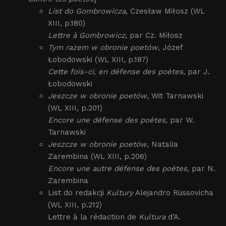
List do Gombrowicza
, Czesław Miłosz (WL
XIII, p.180)
Lettre à Gombrowicz
, par Cz. Miłosz
Tym razem w obronie poetów
, Józef
Łobodowski (WL XIII, p.187)
Cette fois-ci, en défense des poètes
, par J.
Łobodowski
Jeszcze w obronie poetów
, Wit Tarnawski
(WL XIII, p.201)
Encore une défense des poètes
, par W.
Tarnawski
Jeszcze w obronie poetów
, Natalia
Zarembina (WL XIII, p.206)
Encore une autre défense des poètes
, par N.
Zarembina
List do redakcji
Kultury
Alejandro Rússovicha
(WL XIII, p.212)
Lettre à la rédaction de
Kultura
d’A.