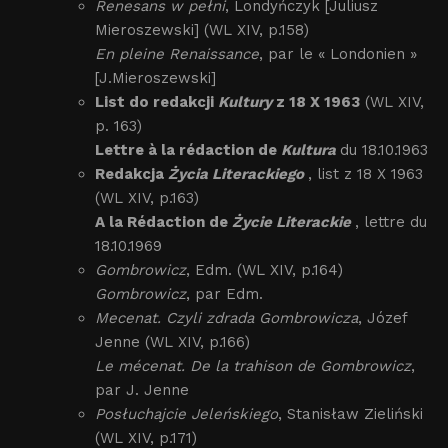
Renesans w pełni
, Londyńczyk [Juliusz
Mieroszewski] (WL XIV, p.158)
En pleine Renaissance
, par le « Londonien »
[J.Mieroszewski]
List do redakcji
Kultury
z 18 X 1963
(WL XIV,
p. 163)
Lettre à la rédaction de
Kultura
du 18.10.1963
Redakcja
Życia Literackiego
, list z 18 X 1963
(WL XIV, p.163)
A la Rédaction de
Życie Literackie
, lettre du
18.10.1969
Gombrowicz
, Edm. (WL XIV, p.164)
Gombrowicz
, par Edm.
Mecenat. Czyli zdrada Gombrowicza
, Józef
Jenne (WL XIV, p.166)
Le mécenat. De la trahison de Gombrowicz
,
par J. Jenne
Posłuchajcie Jeleńskiego
, Stanisław Zieliński
(WL XIV, p.171)