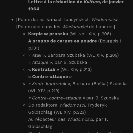
Lettre à la rédaction de
Kultura
, de janvier
1964
[Polemika na łamach londyńskich
Wiadomości
]
[Polémique dans les
Wiadomości
de Londres]
Karpie w proszku
(WL vol. XIV, p.206)
A propos de carpes en poudre
(Bourgois I,
p.131)
« Atak »
, Barbara Szubska (WL XIV, p.209)
« Attaque »
, par B. Szubska
« Kontratak »
(WL XIV, p.213)
« Contre-attaque »
« Kontr-kontratak »
, Barbara (Baśka) Szubska
(WL XIV, p.219)
« Contre-contre-attaque »
par B. Szubska
Do redaktora
Wiadomości
, Fryderyk
Goldschlag (WL XIV, p.223)
Au rédacteur des
Wiadomości
, par F.
Goldschlag