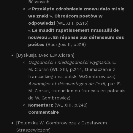
Rússovich
« Przeklęte zdrobnienie znowu dało mi się
we znaki ». Obrońcom poetów w
odpowiedzi
(WL XIII, p.215)
« Le maudit rapetissement m’assailli de
nouveau ». En réponse aux défenseurs des
poètes
(Bourgois II, p.318)
[Dyskusja avec E.M.Cioran]
Dogodności i niedogodności wygnania
, E.
M. Cioran (WL XIII, p.244, tłumaczenie z
francuskiego na polski W.Gombrowicza)
Avantages et désavantages de l’exil
, par E.
M. Cioran, traduction du français en polonais
de W. Gombrowicz)
Komentarz
(WL XIII, p.249)
Commentaire
[Polemika W. Gombrowicza z Czesławem
Straszewiczem]