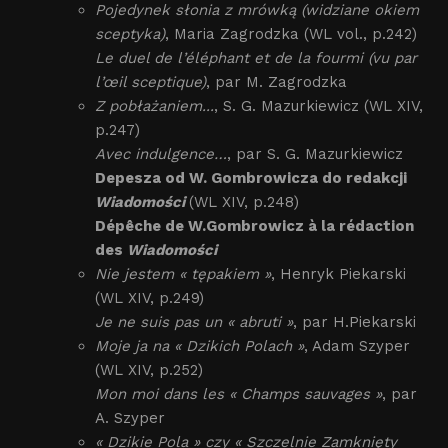
Pojedynek słonia z mrówką (widziane okiem
sceptyka)
, Maria Zagrodzka (WL vol., p.242)
Le duel de l’éléphant et de la fourmi (vu par
l’œil sceptique)
, par M. Zagrodzka
Z pobłażaniem...
, S. G. Mazurkiewicz (WL XIV,
p.247)
Avec indulgence…
, par S. G. Mazurkiewicz
Depesza od W. Gombrowicza do redakcji
Wiadomości
(WL XIV, p.248)
Dépêche de W.Gombrowicz à la rédaction
des
Wiadomości
Nie jestem « tępakiem »
, Henryk Piekarski
(WL XIV, p.249)
Je ne suis pas un « abruti »
, par H.Piekarski
Moje ja na « Dzikich Polach »
, Adam Szyper
(WL XIV, p.252)
Mon moi dans les « Champs sauvages »
, par
A. Szyper
« Dzikie Pola » czy « Szczelnie Zamknięty