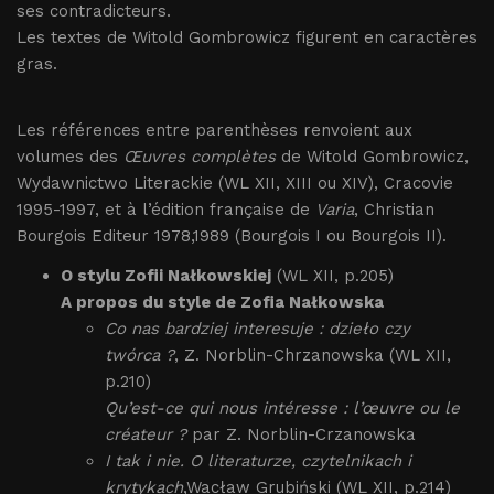
ses contradicteurs.
Les textes de Witold Gombrowicz figurent en caractères
gras.
Les références entre parenthèses renvoient aux
volumes des
Œuvres complètes
de Witold Gombrowicz,
Wydawnictwo Literackie (WL XII, XIII ou XIV), Cracovie
1995-1997, et à l’édition française de
Varia
, Christian
Bourgois Editeur 1978,1989 (Bourgois I ou Bourgois II).
O stylu Zofii Nałkowskiej
(WL XII, p.205)
A propos du style de Zofia Nałkowska
Co nas bardziej interesuje : dzieło czy
twórca ?
, Z. Norblin-Chrzanowska (WL XII,
p.210)
Qu’est-ce qui nous intéresse : l’œuvre ou le
créateur ?
par Z. Norblin-Crzanowska
I tak i nie. O literaturze, czytelnikach i
krytykach
,Wacław Grubiński (WL XII, p.214)