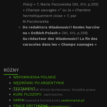
Pokój » ?
, Maria Paczowska (WL XIV, p.255)
« Champs sauvages »” ou la « Chambre
hermétiquement close » ?
, par
M.Paczkowska
Do redaktora
Wiadomości
! Koniec harców
na « Dzikich Polach »
(WL XIV, p.259)
Au rédacteur des
Wiadomości
! La fin des
caracoles dans les « Champs sauvages »
RÓŻNY
WSPOMNIENIA POLSKIE
WĘDRÓWKI PO ARGENTYNIE
TESTAMENT
Copyright © 2026 Witold Gombrowicz. Wszelkie prawa
KURS FILOZOFII
zastrzeżone.
VARIA
Powered & hosted przez
seeksmarter.pt
PRACE KRYTYCZNE
|
Polityka prywatności
|