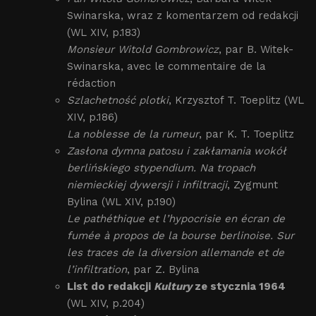
Swinarska, wraz z komentarzem od redakcji
(WL XIV, p.183)
Monsieur Witold Gombrowicz
, par B. Witek-
Swinarska, avec le commentaire de la
rédaction
Szlachetność plotki
, Krzysztof T. Toeplitz (WL
XIV, p.186)
La noblesse de la rumeur
, par K. T. Toeplitz
Zasłona dymna patosu i zakłamania wokół
berlińskiego stypendium. Na tropach
niemieckiej dywersji i infiltracji
, Zygmunt
Bylina (WL XIV, p.190)
Le pathéthique et l’hypocrisie en écran de
fumée à propos de la bourse berlinoise. Sur
les traces de la diversion allemande et de
l’infiltration
, par Z. Bylina
List do redakcji
Kultury
ze stycznia 1964
(WL XIV, p.204)