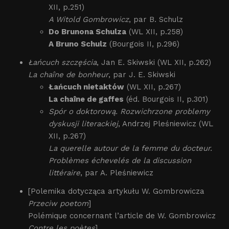
XII, p.251)
A Witold Gombrowicz
, par B. Schulz
Do Brunona Schulza
(WL XII, p.258)
A Bruno Schulz
(Bourgois II, p.296)
Łańcuch szczęścia
, Jan E. Skiwski (WL XII, p.262)
La chaîne de bonheur
, par J. E. Skiwski
Łańcuch nietaktów
(WL XII, p.267)
La chaîne de gaffes
(éd. Bourgois II, p.301)
Spór o doktorową. Rozwichrzone problemy
dyskusji literackiej
, Andrzej Pleśniewicz (WL
XII, p.267)
La querelle autour de la femme du docteur.
Problèmes échevelés de la discussion
littéraire
, par A. Pleśniewicz
[Polemika dotycząca artykułu W. Gombrowicza
Przeciw poetom
]
Polémique concernant l’article de W. Gombrowicz
Contre les poètes
]