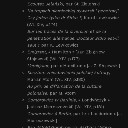
Ecoutez Jeleński
, par St. Zieleński
Na tropach niemieckiej dywersji i penetracji.
Czy jeden tylko dr Sitko ?
, Karol Lewkowicz
(WL XIV, p.174)
Sur les traces de la diversion et de la
pénétration allemande. Docteur Sitko est-il
seul ?
par K. Lewkowicz
Emigrant
, « Hamilton » [Jan Zbigniew
Słojewski] (WL XIV, p.177)
L’émigrant
, par « Hamilton » [J. Z. Słojewski]
Kosztem zniesławienia polskiej kultury
,
Marian Atom (WL XIV, p.180)
Au prix de diffamation de la culture
polonaise
, par M. Atom
Gombrowicz w Berlinie
, « Londyńczyk »
[Juliusz Mieroszewski] (WL XIV, p.181)
Gombrowicz à Berlin
, par le « Londonien » [J.
Mieroszewski]
Pan Witold Gombrowicz
, Barbara Witek-