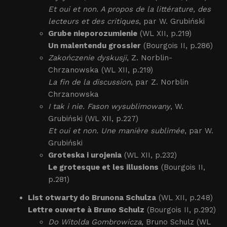
Et oui et non. A propos de la littérature, des
lecteurs et des critiques
, par W. Grubiński
Grube nieporozumienie
(WL XII, p.219)
Un malentendu grossier
(Bourgois II, p.286)
Zakończenie dyskusji
, Z. Norblin-
Chrzanowska (WL XII, p.219)
La fin de la discussion
, par Z. Norblin
Chrzanowska
I tak i nie. Fason wysublimowany
, W.
Grubiński (WL XII, p.227)
Et oui et non. Une manière sublimée
, par W.
Grubiński
Groteska i urojenia
(WL XII, p.232)
Le grotesque et les illusions
(Bourgois II,
p.281)
List otwarty do Brunona Schulza
(WL XII, p.248)
Lettre ouverte à Bruno Schulz
(Bourgois II, p.292)
Do Witolda Gombrowicza
, Bruno Schulz (WL