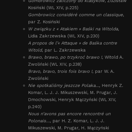
Gombrowicz zaliczony do klasyków
, Zdzisław
Kosiński (WL XIV, p.225)
Gombrowicz considéré comme un classique
,
par Z. Kosiński
W związku z « Atakiem » Baśki na Witolda
,
Lidia Zakrzewska (WL XIV, p.230)
A propos de l’« Attaque » de Baśka contre
Witold
, par L. Zakrzewska
Brawo, brawo, po trzykroć brawo !
, Witold A.
Zwoliński (WL XIV, p.238)
Bravo, bravo, trois fois bravo !
, par W. A.
Zwoliński
Nie spotkaliśmy jeszcze Polaka...
, Henryk Z.
Komar, L. J. J. Mikuszewski, M. Prugar, J.
Dmochowski, Henryk Mączyński (WL XIV,
p.240)
Nous n’avons pas encore rencontré un
Polonais…
, par H. Z. Komar, L. J. J.
Mikuszewski, M. Prugar, H. Mączyński