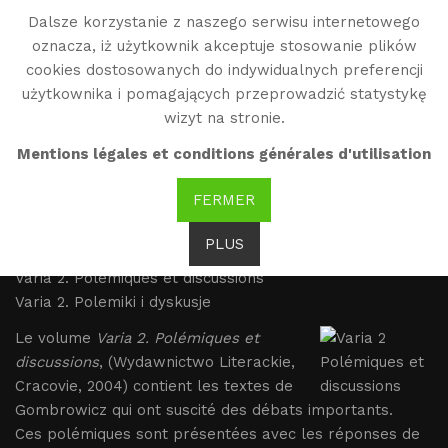
Dalsze korzystanie z naszego serwisu internetowego
WG
oznacza, iż użytkownik akceptuje stosowanie plików
Witold Gombrowicz
cookies dostosowanych do indywidualnych preferencji
użytkownika i pomagających przeprowadzić statystykę
wizyt na stronie.
Varia 2. Polémiques et
Mentions légales et conditions générales d'utilisation
discussions
FERMER
Brak tłumaczenia
PLUS
Varia 2. Polémiques et discussions
Varia 2. Polemiki i dyskusje
Le volume
Varia 2. Polémiques et
discussions
, (Wydawnictwo Literackie,
Cracovie, 2004) contient les textes de
Gombrowicz qui ont suscité des débats importants.
Ces polémiques sont présentées avec les réponses de