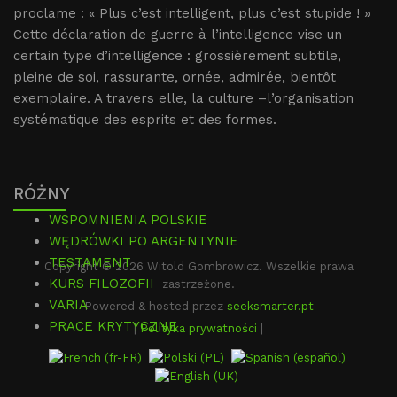
proclame : « Plus c’est intelligent, plus c’est stupide ! »
Cette déclaration de guerre à l’intelligence vise un
certain type d’intelligence : grossièrement subtile,
pleine de soi, rassurante, ornée, admirée, bientôt
exemplaire. A travers elle, la culture –l’organisation
systématique des esprits et des formes.
RÓŻNY
WSPOMNIENIA POLSKIE
WĘDRÓWKI PO ARGENTYNIE
TESTAMENT
Copyright © 2026 Witold Gombrowicz. Wszelkie prawa
KURS FILOZOFII
zastrzeżone.
VARIA
Powered & hosted przez
seeksmarter.pt
PRACE KRYTYCZNE
|
Polityka prywatności
|