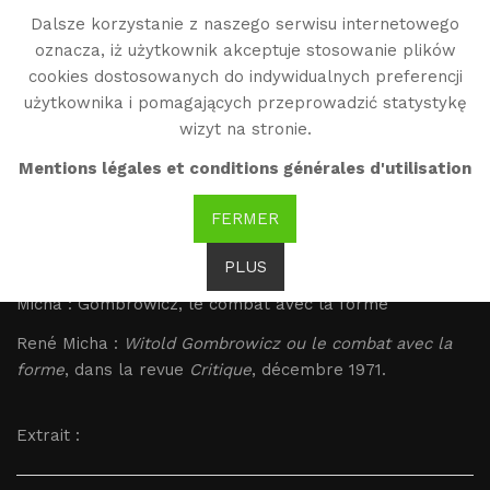
Dalsze korzystanie z naszego serwisu internetowego
WG
oznacza, iż użytkownik akceptuje stosowanie plików
Witold Gombrowicz
cookies dostosowanych do indywidualnych preferencji
użytkownika i pomagających przeprowadzić statystykę
wizyt na stronie.
Micha : Gombrowicz, le
Mentions légales et conditions générales d'utilisation
combat avec la forme
FERMER
Brak tłumaczenia
PLUS
Micha : Gombrowicz, le combat avec la forme
René Micha :
Witold Gombrowicz ou le combat avec la
forme
, dans la revue
Critique
, décembre 1971.
Extrait :