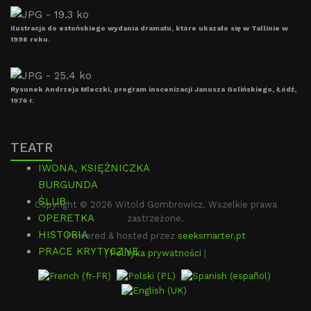
Ilustracja do estońskiego wydania dramatu, które ukazało się w Tallinie w
1998 roku.
Rysunek Andrzeja Mleczki, program inscenizacji Janusza Golińskiego, Łódź,
1976 r.
TEATR
IWONA, KSIĘŻNICZKA
BURGUNDA
ŚLUB
Copyright © 2026 Witold Gombrowicz. Wszelkie prawa
OPERETKA
zastrzeżone.
HISTORIA
Powered & hosted przez
seeksmarter.pt
PRACE KRYTYCZNE
|
Polityka prywatności
|