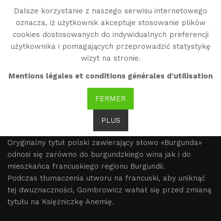
Dalsze korzystanie z naszego serwisu internetowego
WG
oznacza, iż użytkownik akceptuje stosowanie plików
Witold Gombrowicz
cookies dostosowanych do indywidualnych preferencji
użytkownika i pomagających przeprowadzić statystykę
wizyt na stronie.
Tytuł
Mentions légales et conditions générales d'utilisation
FERMER
PLUS
Oryginalny tytuł polski zawierający słowo «Burgunda»
odnosi się zarówno do burgundzkiego wina jak i do
mieszkańca francuskiego regionu Burgundii.
Podczas tłumaczenia utworu na francuski, aby uniknąć
tej dwuznaczności, Gombrowicz wahał się przed zmianą
tytułu na Księżniczkę Anemię.