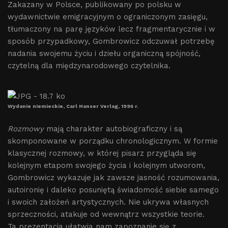
Zakazany w Polsce, publikowany po polsku w
wydawnictwie emigracyjnym o ograniczonym zasięgu,
tłumaczony na parę języków lecz fragmentarycznie i w
sposób przypadkowy, Gombrowicz odczuwał potrzebę
nadania swojemu życiu i dziełu organiczną spójność,
czytelną dla międzynarodowego czytelnika.
Wydanie niemieckie, Carl Hanser Verlag, 1996 r.
Rozmowy
mają charakter autobiograficzny i są
skomponowane w porządku chronologicznym. W formie
klasycznej rozmowy, w której pisarz przygląda się
kolejnym etapom swojego życia i kolejnym utworom,
Gombrowicz wykazuje jak zawsze jasność rozumowania,
autoironię i daleko posuniętą świadomość siebie samego
i swoich założeń artystycznych. Nie ukrywa własnych
sprzeczności, atakuje od wewnątrz wszystkie teorie.
Ta prezentacja ułatwia nam zapoznanie się z