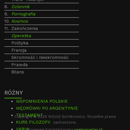
8.
Dziennik
9.
Pornografia
10.
Kosmos
11.
Zakończenia
Operetka
Polityka
Francja
Skromność i nieskromność
Prawda
Bilans
RÓŻNY
WSPOMNIENIA POLSKIE
WĘDRÓWKI PO ARGENTYNIE
TESTAMENT
Copyright © 2026 Witold Gombrowicz. Wszelkie prawa
KURS FILOZOFII
zastrzeżone.
VARIA
Powered & hosted przez
seeksmarter.pt