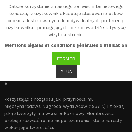
Dalsze korzystanie z naszego serwisu internetowego
WG
oznacza, iż użytkownik akceptuje stosowanie plików
Witold Gombrowicz
cookies dostosowanych do indywidualnych preferencji
użytkownika i pomagających przeprowadzić statystykę
wizyt na stronie.
Streszczenie
Mentions légales et conditions générales d'utilisation
FERMER
PLUS
« Jestem jak aspiryna, która usuwa skurcz.
»
Korzystając z rozgłosu jaki przyniosła mu
Międzynarodowa Nagroda Wydawców (1967 r.) i z okazji
jaką stworzyły mu właśnie Rozmowy, Gombrowicz
próbuje rozwiać różne nieporozumienia, które narosły
wokół jego twórczości.