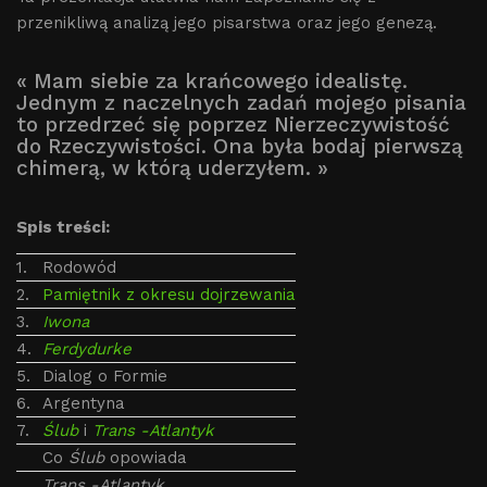
przenikliwą analizą jego pisarstwa oraz jego genezą.
« Mam siebie za krańcowego idealistę.
Jednym z naczelnych zadań mojego pisania
to przedrzeć się poprzez Nierzeczywistość
do Rzeczywistości. Ona była bodaj pierwszą
chimerą, w którą uderzyłem. »
Spis treści:
1.
Rodowód
2.
Pamiętnik z okresu dojrzewania
3.
Iwona
4.
Ferdydurke
5.
Dialog o Formie
6.
Argentyna
7.
Ślub
i
Trans -Atlantyk
Co
Ślub
opowiada
Trans -Atlantyk