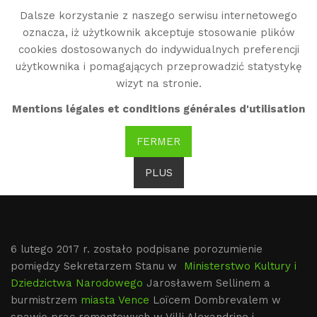
Dalsze korzystanie z naszego serwisu internetowego
WG
oznacza, iż użytkownik akceptuje stosowanie plików
Witold Gombrowicz
cookies dostosowanych do indywidualnych preferencji
użytkownika i pomagających przeprowadzić statystykę
wizyt na stronie.
6.02.2017, Porozumienie
Mentions légales et conditions générales d'utilisation
o otworzeniu Przestrzeni
FERMER
Muzealnej Gombrowicza
w Vence
PLUS
6 lutego 2017 r. zostało podpisane porozumienie
pomiędzy Sekretarzem Stanu w
Ministerstwo Kultury i
Dziedzictwa Narodowego
Jarosławem Sellinem a
burmistrzem
miasta Vence
Loïcem Dombrevalem w