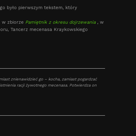
o było pierwszym tekstem, który
 w zbiorze
Pamiętnik z okresu dojrzewania
, w
bioru, Tancerz mecenasa Kraykowskiego
miast znienawidzieć go – kocha, zamiast pogardzać
 istnienia racji żywotnego mecenasa. Potwierdza on