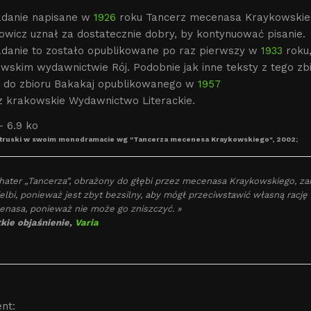
danie napisane w
1926
roku Tancerz mecenasa Kraykowskieg
wicz uznał za dostatecznie dobry, by kontynuować pisanie.
danie to zostało opublikowane po raz pierwszy w
1933
roku,
wskim wydawnictwie Rój. Podobnie jak inne teksty z tego z
 do zbioru Bakakaj opublikowanego w
1957
ez krakowskie Wydawnictwo Literackie.
etruski w swoim monodramacie wg "Tancerza mecenesa Kraykowskiego", 2002;
hater „Tancerza”, obrażony do głębi przez mecenasa Kraykowskiego, za
elbi, ponieważ jest zbyt bezsilny, aby mógł przeciwstawić własną rację
nasa, ponieważ nie może go zniszczyć. »
kie objaśnienie,
Varia
nt: