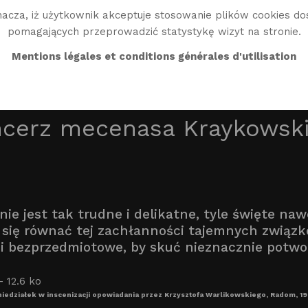
acza, iż użytkownik akceptuje stosowanie plików cookies do
pomagających przeprowadzić statystykę wizyt na stronie.
BIO
TWÓRCZOŚĆ
BIBLIO
ŚWIAT WG
EN
Mentions légales et conditions générales d'utilisation
ncerz mecenasa Kraykowsk
 nie jest tak trudne i delikatne, tyle święte na
się równać tej zachłanności tajemnych związkó
 i bezprzedmiotowe, by skuć nieznacznie potwor
iedziałek w inscenizacji opowiadania przez Krzysztofa Warlikowskiego, Radom, 19