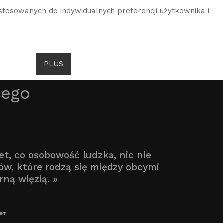
stosowanych do indywidualnych preferencji użytkownika i
DROITS DE GOMBROWICZ
AKTUALNOŚCI
PLUS
JĘZYK
iego
wet, co osobowość ludzka, nic nie
w, które rodzą się między obcymi
ną więzią. »
97.