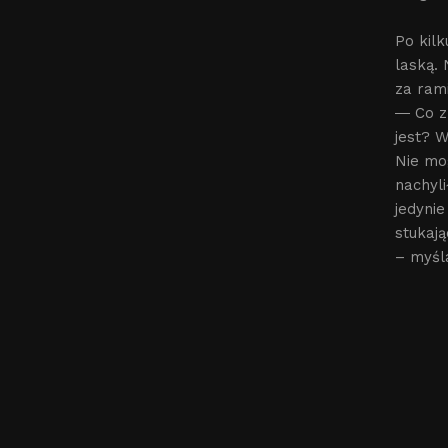
Po kilk
laską.
za rami
― Co z
jest? W
Nie mo
nachyl
jedyni
stukaj
– myśl