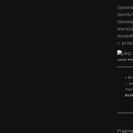
Opowia
Gombro
Opowia
warsza
wszedł
r. prz
Jacek Pi
« Bo
– wi
mece
Krót
Fragme