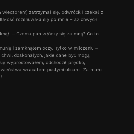
 wieczorem) zatrzymał się, odwrócił i czekał z
dlałość rozsnuwała się po mnie – aż chwycił
yknął. – Czemu pan włóczy się za mną? Co to
munię i zamknąłem oczy. Tylko w milczeniu –
 chwil doskonałych, jakie dane być mogą
 się wyprostowałem, odchodził prędko,
sławieństwa wracałem pustymi ulicami. Za mało
!