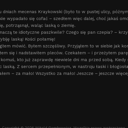
u dniach mecenas Kraykowski (było to w pustej ulicy, późnym
 Nie wypadało się cofać – szedłem więc dalej, choć jakaś om
ę, potrząsnął, waląc laską o ziemię.
naczą te idiotyczne paszkwile? Czego się pan czepia? – krz
ybiję laską! Kości połamię!
głem mówić. Byłem szczęśliwy. Przyjąłem to w siebie jak ko
iłem się i nadstawiłem pleców. Czekałem – i przeżyłem parę
e komuś, kto już zaprawdę niewiele dni ma przed sobą. Kiedy
ąc laską. Z sercem przepełnionym, w nastroju łaski i błogo
ałem – za mało! Wszystko za mało! Jeszcze – jeszcze więcej
Copyright © 2026 Witold Gombrowicz. Wszelkie prawa zastrzeżone.