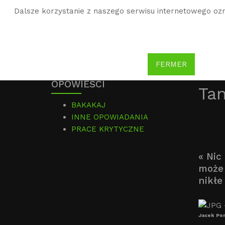
Dalsze korzystanie z naszego serwisu internetowego ozn
WG
Witold Gombrowicz
FERMER
OPOWIEŚCI
Ta
BAKAKAJ
INNE OPOWIADANIA
PRACE KRYTYCZNE
« Nic
może 
nikłe
Jacek Pon