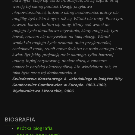
dla innych staje się coraz trudniejsze, bo są często entą
wersją tej samej postaci. Uwagę przykuwa
niepowtarzalność, ludzie o silnej osobowości, którzy nie
mogliby być nikim innym, niż są. Witold nie mógł. Poza tym
zawsze bardzo bałem się nudy. Kiedy coś wnosi do
mojego życia dodatkowe ożywienie, kiedy mogę się tym
bawić, rzucam się oczywiście na taką okazję. Witold
wniósł do mojego życia szalenie dużo przyjemności,
zaciekawił mnie, rzucił nowe światło na mnie samego i na
świat. Był jakby projekcją mnie samego, tylko bardziej
udaną, lepiej zarysowaną, doskonalszą, a zarazem
znacznie bardziej nieszczęśliwą. Ale wiedziałem też, że
taka była cena tej doskonałości. »
Świadectwo Konstantego A. Jeleńskiego w książce Rity
Gombrowicz Gombrowicz w Europie. 1963-1969,
Wydawnictwo Literackie, 2006
BIOGRAFIA
Krótka biografia