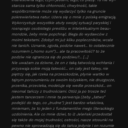
starcza sama tylko chłonność, chwytność, takie
współbrzmie­nie może się wydarzyć tylko na gruncie
pokrewieństwa natur. Użera się o mnie z polską emigracją.
Wykorzystuje wszystkie atuty swojej sytuacji paryskiej i
rosnącego oso­bistego prestiżu w intelektualnym beau-
mondzie, żeby mnie popchnąć. Biega do wydawców z
moimi tekstami. Zdobył mi już kilku popleczników, wcale
nie tanich. Uznanie, zgoda, podziw nawet... to ostatecznie
rozumiem („homo sum”)... ale ta pracowitość? to że
podziw nie ogranicza się do podziwu?... [...]
Nie uważam za dziwne, że on z taką łatwością wchłania i
przyswaja sobie moją łatwość... on cały jest łatwy, nie
piętrzy się, jak rzeka na przeszkodzie, płynie wartko w
tajnym porozumieniu ze swoim łożyskiem, nie druzgocze,
przenika, przecieka, modeluje się wedle przeszkód... on
nieomal tańczy z trudnościami. Otóż ja po trosze też
jestem tancerzem i mnie ta perwersja (żeby „łatwo”
podejść do tego, co „trudne") jest bardzo właściwa,
mniemam, że to jeden z fundamentów mego literackiego
uzdolnienia. Ale co mnie dziwi, to iż Jeleński przedostał
się także do mojej trudności, ostrości, nasze stosunki na
pewno nie sprowadzają się do tańca jedynie i on rozumie