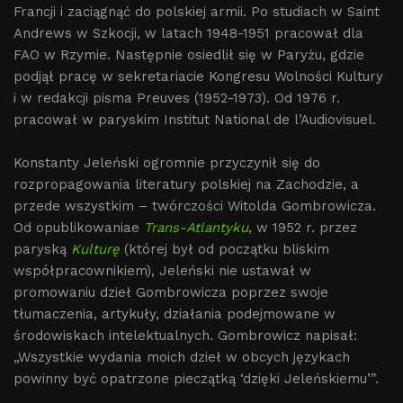
Francji i zaciągnąć do polskiej armii. Po studiach w Saint
Andrews w Szkocji, w latach 1948-1951 pracował dla
FAO w Rzymie. Następnie osiedlił się w Paryżu, gdzie
podjął pracę w sekretariacie Kongresu Wolności Kultury
i w redakcji pisma Preuves (1952-1973). Od 1976 r.
pracował w paryskim Institut National de l’Audiovisuel.
Konstanty Jeleński ogromnie przyczynił się do
rozpropagowania literatury polskiej na Zachodzie, a
przede wszystkim – twórczości Witolda Gombrowicza.
Od opublikowaniae
Trans-Atlantyku
, w 1952 r. przez
paryską
Kulturę
(której był od początku bliskim
współpracownikiem), Jeleński nie ustawał w
promowaniu dzieł Gombrowicza poprzez swoje
tłumaczenia, artykuły, działania podejmowane w
środowiskach intelektualnych. Gombrowicz napisał:
„Wszystkie wydania moich dzieł w obcych językach
powinny być opatrzone pieczątką ‘dzięki Jeleńskiemu’”.