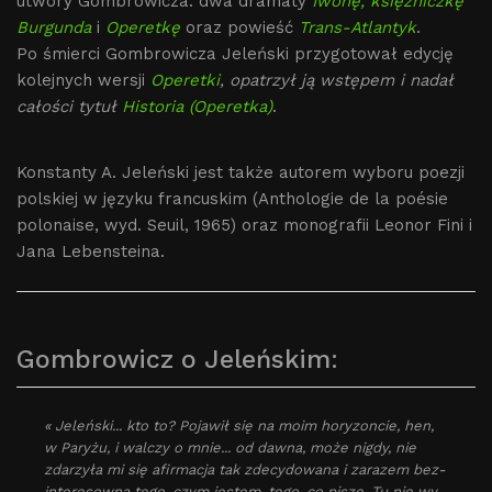
utwory Gombrowicza: dwa dramaty
Iwonę, księżniczkę
Burgunda
i
Operetkę
oraz powieść
Trans-Atlantyk
.
Po śmierci Gombrowicza Jeleński przygotował edycję
kolejnych wersji
Operetki
, opatrzył ją wstępem i nadał
całości tytuł
Historia (Operetka)
.
Konstanty A. Jeleński jest także autorem wyboru poezji
polskiej w języku francuskim (Anthologie de la poésie
polonaise, wyd. Seuil, 1965) oraz monografii Leonor Fini i
Jana Lebensteina.
Gombrowicz o Jeleńskim:
« Jeleński... kto to? Pojawił się na moim horyzoncie, hen,
w Paryżu, i walczy o mnie... od dawna, może nigdy, nie
zdarzyła mi się afirmacja tak zdecydowana i zarazem bez­
interesowna tego, czym jestem, tego, co piszę. Tu nie wy­