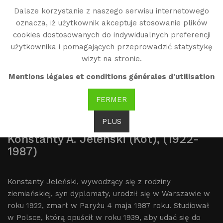
Dalsze korzystanie z naszego serwisu internetowego
WG
oznacza, iż użytkownik akceptuje stosowanie plików
Witold Gombrowicz
cookies dostosowanych do indywidualnych preferencji
użytkownika i pomagających przeprowadzić statystykę
wizyt na stronie.
Konstantin « Kot »
Mentions légales et conditions générales d'utilisation
Jeleński
FERMER
PLUS
Konstanty A. Jeleński (Kot), (1922-
1987)
Konstanty Jeleński, wywodzący się z rodziny
ziemiańskiej, syn dyplomaty, urodził się w Warszawie w
roku 1922, zmarł w Paryżu 4 maja 1987 roku. Studiował
w Polsce, którą opuścił w roku 1939, aby udać się do