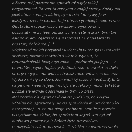
« Żaden mój portret nie sprawił mi nigdy takiej
przyjemności. Pewno to narcyzm z mojej strony. Każdy ma
jakiś obraz samego siebie, być może fałszywy, ja w
każdym razie nie cierpię tego obrazu gładkiego salonowca.
Odebrałem rzeczywiście światowe wychowanie,
pozostały mi z niego odruchy, nie myślę jednak, bym był
salonowcem. Zgadzam się natomiast na proletariacką
prostotę żołnierza. [...]
Większość moich przyjaciół uwierzyła w ten goszystowski
snobizm, natomiast Witold świetnie wyczuł, że
proletariackość fascynuje mnie — podobnie jak jego — z
powodów psychologicznych. Doskonale rozumiał te dwie
strony mojej osobowości, chociaż mnie wówczas nie znał.
Wydało mi się to dowodem wielkiej przenikliwości. Była to
na pewno kwestia jego intuicji, ale i lektury moich tekstów.
Ludzie się jednak odsłaniają w tym, co piszą.
Mój podziw nie ograniczył się do podziwu, bo książki
Witolda nie ograniczały się do sprawiania mi przyjemności
estetycznej. To, co dla niego zrobiłem, zrobiłem przede
wszystkim dla siebie, bo spotkałem kogoś, kto był mi
duchowo pokrewny. U źródeł było prawdziwe,
rzeczywiste zainteresowa­nie. Z wiekiem zainteresowanie