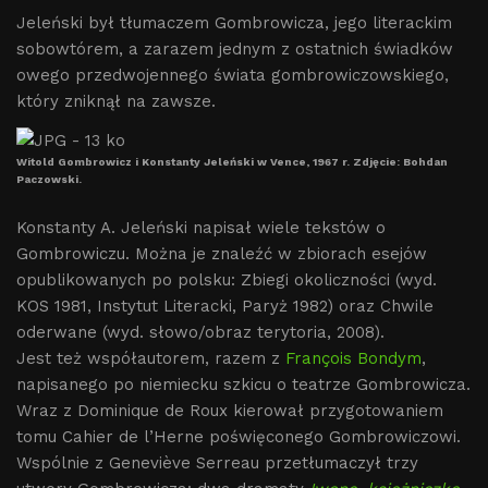
Jeleński był tłumaczem Gombrowicza, jego literackim
sobowtórem, a zarazem jednym z ostatnich świadków
owego przedwojennego świata gombrowiczowskiego,
który zniknął na zawsze.
Witold Gombrowicz i Konstanty Jeleński w Vence, 1967 r. Zdjęcie: Bohdan
Paczowski.
Konstanty A. Jeleński napisał wiele tekstów o
Gombrowiczu. Można je znaleźć w zbiorach esejów
opublikowanych po polsku: Zbiegi okoliczności (wyd.
KOS 1981, Instytut Literacki, Paryż 1982) oraz Chwile
oderwane (wyd. słowo/obraz terytoria, 2008).
Jest też współautorem, razem z
François Bondym
,
napisanego po niemiecku szkicu o teatrze Gombrowicza.
Wraz z Dominique de Roux kierował przygotowaniem
tomu Cahier de l’Herne poświęconego Gombrowiczowi.
Wspólnie z Geneviève Serreau przetłumaczył trzy