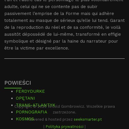
adulte, celui qui ne se contente pas de subir
passivement l’emprise de la Forme mais qui adhère
totalement au masque de sérieux qu’elle lui tend. Garant
de la reproduction du réel et de sa conformité, le voilà
aussitôt dépossédé de lui-même, transformé en effigie
symbolique et désigné par la haine du narrateur pour
être la victime par excellence.
POWIEŚCI
FERDYDURKE
OPĘTANI
TRANS-ATLANTYK
Copyright © 2026 Witold Gombrowicz. Wszelkie prawa
PORNOGRAFIA
zastrzeżone.
KOSMOS
Powered & hosted przez
seeksmarter.pt
|
Polityka prywatności
|