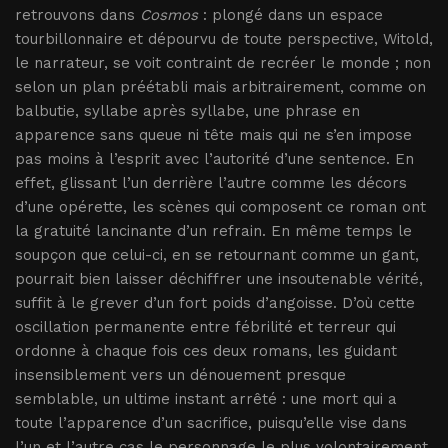
retrouvons dans
Cosmos
: plongé dans un espace
tourbillonnaire et dépourvu de toute perspective, Witold,
le narrateur, se voit contraint de recréer le monde ; non
selon un plan préétabli mais arbitrairement, comme on
balbutie, syllabe après syllabe, une phrase en
apparence sans queue ni tête mais qui ne s’en impose
pas moins à l’esprit avec l’autorité d’une sentence. En
effet, glissant l’un derrière l’autre comme les décors
d’une opérette, les scènes qui composent ce roman ont
la gratuité lancinante d’un refrain. En même temps le
soupçon que celui-ci, en se retournant comme un gant,
pourrait bien laisser déchiffrer une insoutenable vérité,
suffit à le grever d’un fort poids d’angoisse. D’où cette
oscillation permanente entre fébrilité et terreur qui
ordonne à chaque fois ces deux romans, les guidant
insensiblement vers un dénouement presque
semblable, un ultime instant arrêté : une mort qui a
toute l’apparence d’un sacrifice, puisqu’elle vise dans
l’un et l’autre cas le personnage le plus volontairement