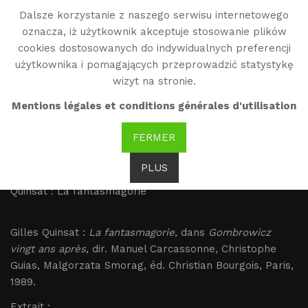
Dalsze korzystanie z naszego serwisu internetowego
WG
oznacza, iż użytkownik akceptuje stosowanie plików
Witold Gombrowicz
cookies dostosowanych do indywidualnych preferencji
użytkownika i pomagających przeprowadzić statystykę
wizyt na stronie.
Quinsat : La
Mentions légales et conditions générales d'utilisation
fantasmagorie
FERMER
Brak tłumaczenia
PLUS
Quinsat : La fantasmagorie
Gilles Quinsat :
La fantasmagorie
, dans
Gombrowicz
vingt ans après
, dir. Manuel Carcassonne, Christophe
Guias, Malgorzata Smorag, éd. Christian Bourgois, Paris,
1989.
Extrait :