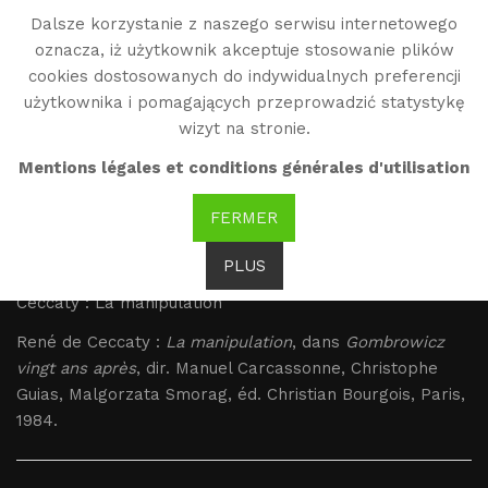
Dalsze korzystanie z naszego serwisu internetowego
WG
oznacza, iż użytkownik akceptuje stosowanie plików
Witold Gombrowicz
cookies dostosowanych do indywidualnych preferencji
użytkownika i pomagających przeprowadzić statystykę
wizyt na stronie.
Ceccaty : La
Mentions légales et conditions générales d'utilisation
manipulation
FERMER
Brak tłumaczenia
PLUS
Ceccaty : La manipulation
René de Ceccaty :
La manipulation
, dans
Gombrowicz
vingt ans après
, dir. Manuel Carcassonne, Christophe
Guias, Malgorzata Smorag, éd. Christian Bourgois, Paris,
1984.