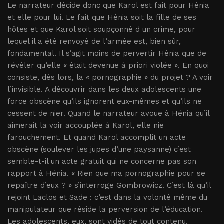
Le narrateur décide donc que Karol est fait pour Hénia
et elle pour lui. Le fait que Hénia soit la fille de ses
hôtes et que Karol soit soupçonné d un crime, pour
lequel il a été renvoyé de l’armée est, bien sûr,
fondamental. Il s’agit moins de pervertir Hénia que de
révéler qu’elle « était devenue à priori violée ». En quoi
consiste, dès lors, la « pornographie » du projet ? A voir
l’invisible. A découvrir dans les deux adolescents une
force obscène qu’ils ignorent eux-mêmes et qu’ils ne
cessent de nier. Quand le narrateur avoue à Hénia qu’il
aimerait la voir accouplée à Karol, elle nie
farouchement. Et quand Karol accomplit un acte
obscène (soulever les jupes d’une paysanne) c’est
semble-t-il un acte gratuit qui ne concerne pas son
rapport à Hénia. « Rien que ma pornographie pour se
repaître d’eux ? » s’interroge Gombrowicz. C’est là qu’il
rejoint Laclos et Sade : c’est dans la volonté même du
manipulateur que réside la perversion de l’éducation.
Les adolescents, eux, sont vidés de tout contenu.