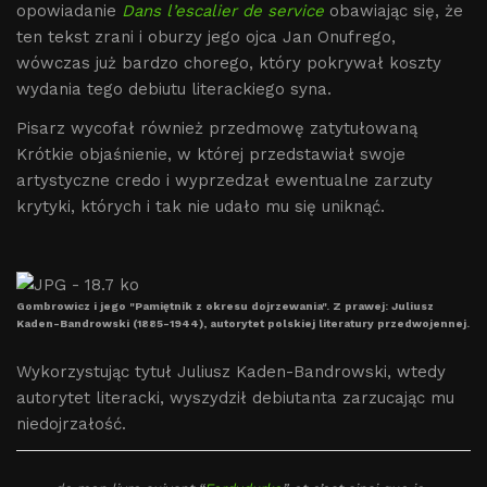
opowiadanie
Dans l’escalier de service
obawiając się, że
ten tekst zrani i oburzy jego ojca Jan Onufrego,
wówczas już bardzo chorego, który pokrywał koszty
wydania tego debiutu literackiego syna.
Pisarz wycofał również przedmowę zatytułowaną
Krótkie objaśnienie, w której przedstawiał swoje
artystyczne credo i wyprzedzał ewentualne zarzuty
krytyki, których i tak nie udało mu się uniknąć.
Gombrowicz i jego "Pamiętnik z okresu dojrzewania". Z prawej: Juliusz
Kaden-Bandrowski (1885-1944), autorytet polskiej literatury przedwojennej.
Wykorzystując tytuł Juliusz Kaden-Bandrowski, wtedy
autorytet literacki, wyszydził debiutanta zarzucając mu
niedojrzałość.