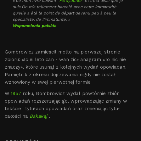
« de mon livre suivant “
Ferdydurke
” et c’est ainsi que je
suis On m’a tellement harcelé avec cette immaturité
qu’elle a été le point de départ devenu peu à peu le
spécialiste, de l’immaturité. »
Wspomnienia polskie
Gombrowicz zamieścił motto na pierwszej stronie
zbioru: «Ic ei leto can - wan zic» anagram «To nic nie
znaczy», które usunął z kolejnych wydań opowiadań.
Pamiętnik z okresu dojrzewania nigdy nie został
wznowiony w swej pierwotnej formie
W
1957
roku, Gombrowicz wydał powtórnie zbiór
opowiadań rozszerzając go, wprowadzając zmiany w
tekście i tytułach opowiadań oraz zmieniając tytuł
całości na
Bakakaj
.