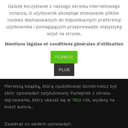
Dalsze korzystanie z naszego serwisu internetowego
WG
oznacza, iż użytkownik akceptuje stosowanie plików
Witold Gombrowicz
cookies dostosowanych do indywidualnych preferencji
użytkownika i pomagających przeprowadzić statystykę
wizyt na stronie.
"Pamiętnik z okresu
Mentions légales et conditions générales d'utilisation
dojrzewania"
FERMER
PLUS
Pierwszą książką, którą opublikował Gombrowicz był
zbiór opowiadań zatytułowany Pamiętnik z okresu
dojrzewania, który ukazał się w
1933
rok, wydany na
koszt autora..
Zawierał on siedem opowiadań: