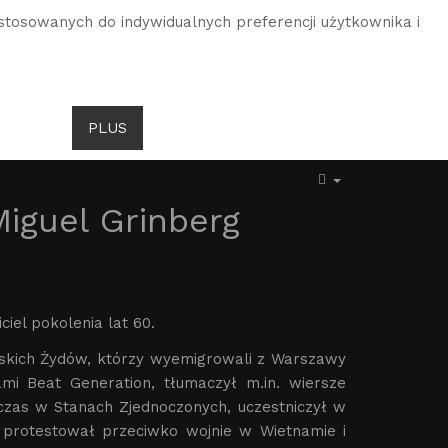
stosowanych do indywidualnych preferencji użytkownika i
DROITS DE GOMBROWICZ
AKTUALNOŚCI
PLUS
JĘZYK
Miguel Grinberg
ciel pokolenia lat 60.
olskich Żydów, którzy wyemigrowali z Warszawy
ami Beat Generation, tłumaczył m.in. wiersze
 czas w Stanach Zjednoczonych, uczestniczył w
, protestował przeciwko wojnie w Wietnamie i