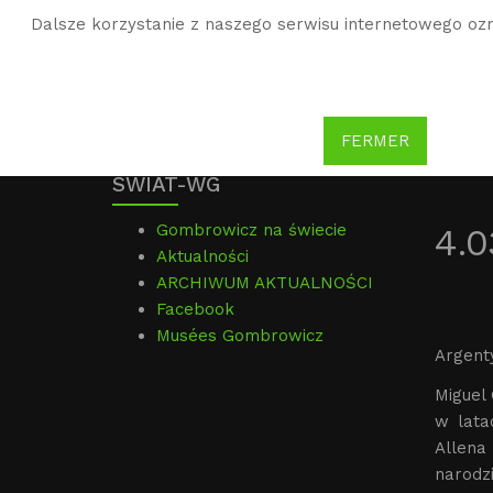
Dalsze korzystanie z naszego serwisu internetowego ozn
WG
Witold Gombrowicz
FERMER
SWIAT-WG
Gombrowicz na świecie
4.0
Aktualności
ARCHIWUM AKTUALNOŚCI
Facebook
Musées Gombrowicz
Argenty
Miguel
w lata
Allena
narodz