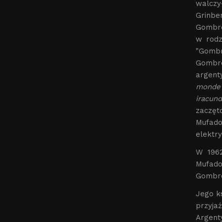
walczy
Grinbe
Gombro
w rodz
"Gombr
Gombr
argent
monde
iracun
zaczęt
Mufado
elektry
W 1962
Mufado
Gombro
Jego k
przyja
Argenty