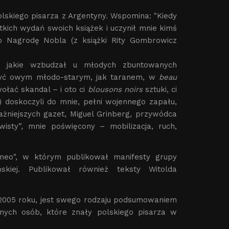
lskiego pisarza z Argentyny. Wspomina: "Kiedy
ich wydań swoich książek i uczynił mnie kimś
o Nagrodę Nobla (z książki Rity Gombrowicz
, jakie wzbudzał u młodych zbuntowanych
erzyć owym młodo-starym, jak taranem, w
beau
wołać skandal – i oto ci
blousons noirs
sztuki, ci
) doskoczyli do mnie, pełni wojennego zapału,
żniejszych gazet, Miguel Grinberg, przywódca
sty”, mnie poświęcony – mobilizacja, ruch,
neo", w którym publikował manifesty grupy
skiej. Publikował również teksty Witolda
2005 roku, jest swego rodzaju podsumowaniem
nnych osób, które znały polskiego pisarza w