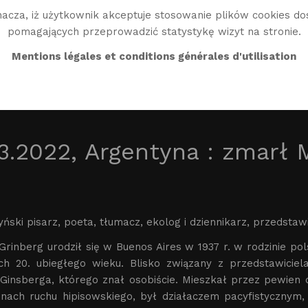
acza, iż użytkownik akceptuje stosowanie plików cookies do
pomagających przeprowadzić statystykę wizyt na stronie.
BIO
TWÓRCZOŚĆ
BIBLIO
ŚWIAT WG
EN
Mentions légales et conditions générales d'utilisation
3.2022, Argentyna : zmarł 
ński pisarz, poeta, tłumacz, ekolog i dziennikarz, przedstawi
 Grinberg urodził się w Buenos Aires w 1937 r. w rodzinie p
ch 20. ubiegłego wieku. Blisko związany z przedstawiciel
 Ginsberga, którego znał osobiście. Mieszkał przez pewien
inach ruchu hipisowskiego, był działaczem pacyfistycznym