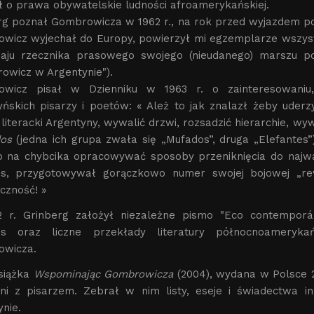
ł o prawa obywatelskie ludności afroamerykańskiej.
rg poznał Gombrowicza w 1962 r., na rok przed wyjazdem po
wicz wyjechał do Europy, powierzył mi egzemplarze wszystk
aju rzecznika prasowego swojego (nieudanego) marszu p
owicz w Argentynie").
owicz pisał w Dzienniku w 1963 r. o zainteresowaniu
yńskich pisarzy i poetów: « Ależ to jak znalazł żeby ud
literacki Argentyny, wywalić drzwi, rozsadzić hierarchie, wy
dos
(jedna ich grupa zwała się „Mufados”, druga „Elefantes”
o na chybcika opracowywać sposoby przeniknięcia do najwa
s, przygotowywał gorączkowo numer swojej bojowej „rewi
czność! »
 r. Grinberg założył niezależne pismo "Eco contemporá
s oraz liczne przekłady literatury północnoamerykań
wicza.
siążka
Wspominając Gombrowicza
(2004), wydana w Polsce 
źni z pisarzem. Zebrał w nim listy, eseje i świadectwa i
nie.